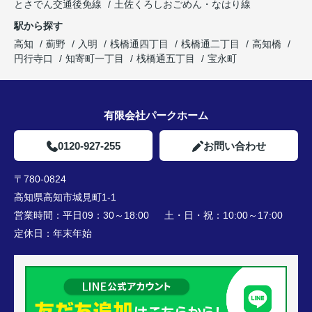
とさでん交通後免線
土佐くろしおごめん・なはり線
駅から探す
高知
薊野
入明
桟橋通四丁目
桟橋通二丁目
高知橋
円行寺口
知寄町一丁目
桟橋通五丁目
宝永町
有限会社パークホーム
0120-927-255
お問い合わせ
〒780-0824
高知県高知市城見町1-1
営業時間：
平日09：30～18:00 土・日・祝：10:00～17:00
定休日：
年末年始