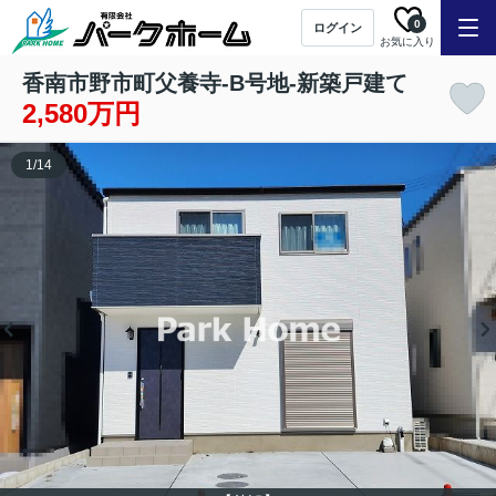
0
ログイン
お気に入り
香南市野市町父養寺-B号地-新築戸建て
2,580万円
1
/
14