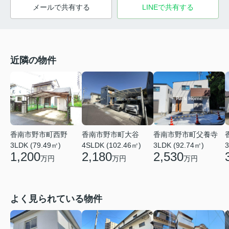
メールで共有する
LINEで共有する
近隣の物件
香南市野市町西野
香南市野市町大谷
香南市野市町父養寺
3LDK (79.49㎡)
4SLDK (102.46㎡)
3LDK (92.74㎡)
3
1,200
2,180
2,530
万円
万円
万円
よく見られている物件