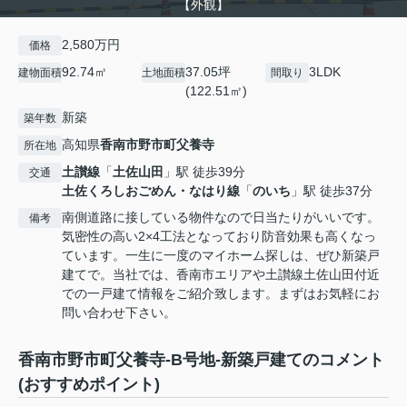
【外観】
2,580万円
価格
92.74㎡
37.05坪
3LDK
建物面積
土地面積
間取り
(122.51㎡)
新築
築年数
高知県
香南市
野市町父養寺
所在地
土讃線
「
土佐山田
」駅 徒歩39分
交通
土佐くろしおごめん・なはり線
「
のいち
」駅 徒歩37分
南側道路に接している物件なので日当たりがいいです。
備考
気密性の高い2×4工法となっており防音効果も高くなっ
ています。一生に一度のマイホーム探しは、ぜひ新築戸
建てで。当社では、香南市エリアや土讃線土佐山田付近
での一戸建て情報をご紹介致します。まずはお気軽にお
問い合わせ下さい。
香南市野市町父養寺-B号地-新築戸建てのコメント
(おすすめポイント)