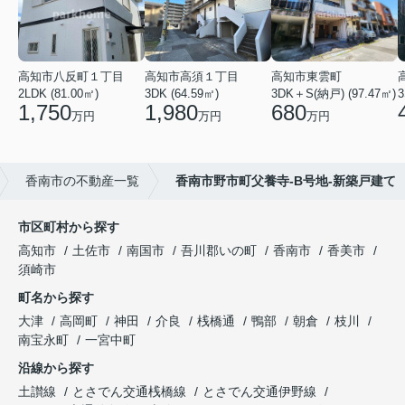
高知市八反町１丁目
高知市高須１丁目
高知市東雲町
2LDK (81.00㎡)
3DK (64.59㎡)
3DK＋S(納戸) (97.47㎡)
3
1,750
1,980
680
万円
万円
万円
香南市の不動産一覧
香南市野市町父養寺-B号地-新築戸建て
市区町村から探す
高知市
土佐市
南国市
吾川郡いの町
香南市
香美市
須崎市
町名から探す
大津
高岡町
神田
介良
桟橋通
鴨部
朝倉
枝川
南宝永町
一宮中町
沿線から探す
土讃線
とさでん交通桟橋線
とさでん交通伊野線