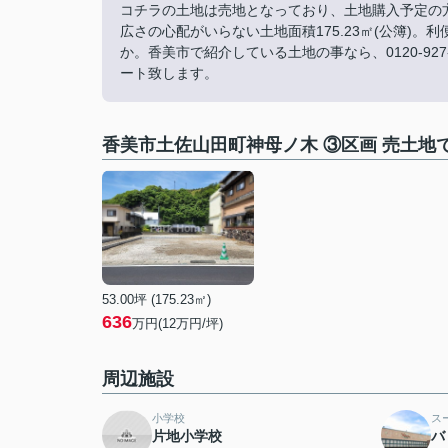
コチラの土地は売地となっており、土地購入予定の
広さの心配がいらない土地面積175.23㎡(公簿)
か。香美市で紹介している土地の事なら、0120-9
ート致します。
香美市土佐山田町神母ノ木 ③区画 売土地
53.00坪 (175.23㎡)
636
万円(12万円/坪)
周辺施設
小学校
ス
片地小学校
バ