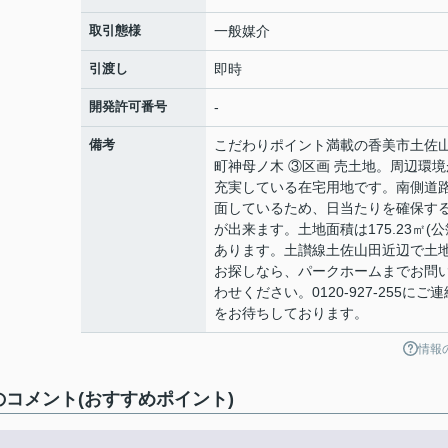
取引態様
一般媒介
引渡し
即時
開発許可番号
-
備考
こだわりポイント満載の香美市土佐
町神母ノ木 ③区画 売土地。周辺環境
充実している在宅用地です。南側道
面しているため、日当たりを確保す
が出来ます。土地面積は175.23㎡(公
あります。土讃線土佐山田近辺で土
お探しなら、パークホームまでお問
わせください。0120-927-255にご連
をお待ちしております。
情報
のコメント(おすすめポイント)