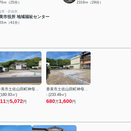
970ｍ（25分）
2319ｍ（29分）
役所・区役所
美市役所 地域福祉センター
203ｍ（41分）
香美市土佐山田町神母ノ木
香美市土佐山田町神母ノ木
 (180.93㎡)
- (233.49㎡)
11
5,072
680
1,600
万
円
万
円