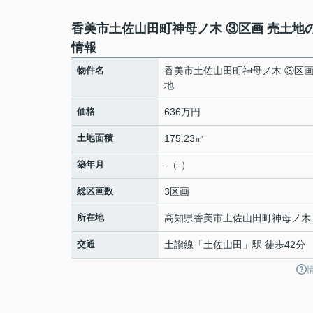
香美市土佐山田町神母ノ木 ③区画 売土地
情報
物件名
香美市土佐山田町神母ノ木 ③区画
地
価格
636万円
土地面積
175.23㎡
築年月
-（-）
総区画数
3区画
所在地
高知県
香美市
土佐山田町神母ノ木
交通
土讃線
「
土佐山田
」駅 徒歩42分