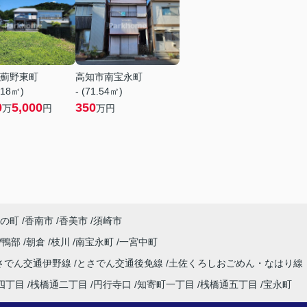
薊野東町
高知市南宝永町
.18㎡)
- (71.54㎡)
0
5,000
350
万
円
万円
の町
香南市
香美市
須崎市
鴨部
朝倉
枝川
南宝永町
一宮中町
さでん交通伊野線
とさでん交通後免線
土佐くろしおごめん・なはり線
四丁目
桟橋通二丁目
円行寺口
知寄町一丁目
桟橋通五丁目
宝永町