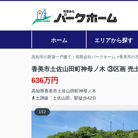
ホーム
エリアから探す
高知市の新築一戸建て｜有限会社パークホーム
香美市の
香美市土佐山田町神母ノ木 ③区画 売
636万円
高知県
香美市
土佐山田町神母ノ木
土讃線「土佐山田」駅徒歩42分
1
/
12