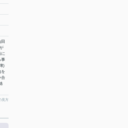
山田
が
路に
る事
簿)
地を
い合
絡
の見方