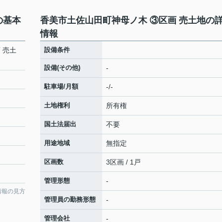
の基本
香美市土佐山田町神母ノ木 ③区画 売土地の
情報
 売土
設備条件
設備(その他)
-
駐車場/月額
-/-
土地権利
所有権
国土法届出
不要
用途地域
無指定
区画数
3区画 / 1戸
管理形態
-
情報の見方
管理員の勤務形態
-
管理会社
-