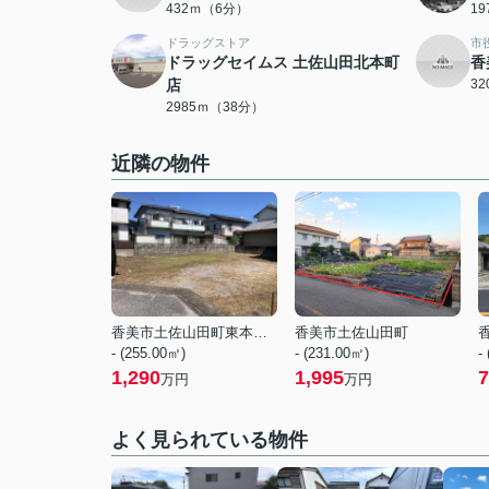
432ｍ（6分）
1
ドラッグストア
市
ドラッグセイムス 土佐山田北本町
香
店
3
2985ｍ（38分）
近隣の物件
香美市土佐山田町東本町５丁目
香美市土佐山田町
- (255.00㎡)
- (231.00㎡)
-
1,290
1,995
7
万円
万円
よく見られている物件