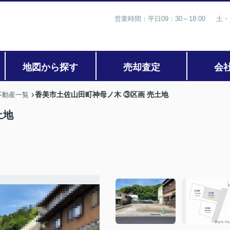
営業時間：平日09：30～18:00 土・
地図から探す
売却査定
会
香美市土佐山田町神母ノ木 ③区画 売土地
不動産一覧
土地