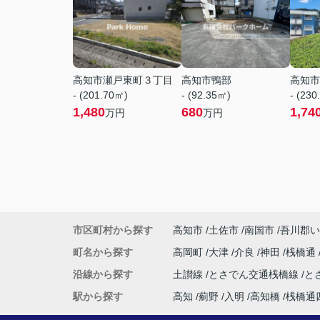
高知市瀬戸東町３丁目
高知市鴨部
高知市
- (201.70㎡)
- (92.35㎡)
- (230
1,480
680
1,74
万円
万円
市区町村から探す
高知市
土佐市
南国市
吾川郡い
町名から探す
高岡町
大津
介良
神田
桟橋通
沿線から探す
土讃線
とさでん交通桟橋線
と
駅から探す
高知
薊野
入明
高知橋
桟橋通