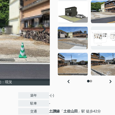
下旬：現況
-(-)
築年
-
駐車
土讃線
「
土佐山田
」駅 徒歩42分
交通