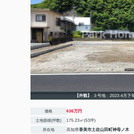
【外観】
３号地 2023.4月
636万円
価格
175.23㎡(53坪)
土地面積(坪数)
高知県
香美市
土佐山田町神母ノ木
所在地