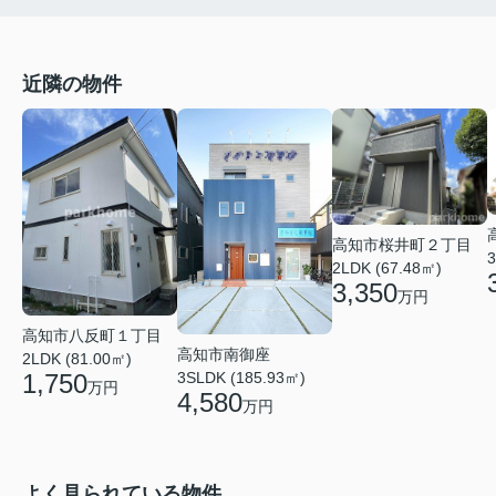
近隣の物件
高知市桜井町２丁目
3
2LDK (67.48㎡)
3,350
万円
高知市八反町１丁目
高知市南御座
2LDK (81.00㎡)
1,750
3SLDK (185.93㎡)
万円
4,580
万円
よく見られている物件