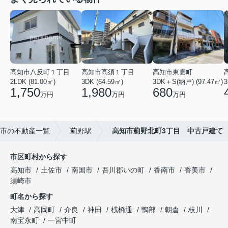
高知市八反町１丁目
高知市高須１丁目
高知市東雲町
2LDK (81.00㎡)
3DK (64.59㎡)
3DK＋S(納戸) (97.47㎡)
3
1,750
1,980
680
万円
万円
万円
市の不動産一覧
薊野駅
高知市薊野北町3丁目 中古戸建て
市区町村から探す
高知市
土佐市
南国市
吾川郡いの町
香南市
香美市
須崎市
町名から探す
大津
高岡町
介良
神田
桟橋通
鴨部
朝倉
枝川
南宝永町
一宮中町