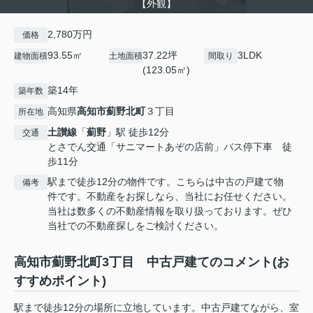
【外観】
2,780万円
価格
93.55㎡
37.22坪
3LDK
建物面積
土地面積
間取り
(123.05㎡)
築14年
築年数
高知県
高知市
薊野北町
３丁目
所在地
土讃線
「
薊野
」駅 徒歩12分
交通
とさでん交通「サニマートあぞの店前」バス停下車 徒
歩11分
駅まで徒歩12分の物件です。こちらは中古の戸建て物
備考
件です。不動産をお探しなら、当社にお任せください。
当社は数多くの不動産情報を取り扱っております。ぜひ
当社での不動産探しをご検討ください。
高知市薊野北町3丁目 中古戸建てのコメント(お
すすめポイント)
駅まで徒歩12分の場所に立地しています。中古戸建てながら、室