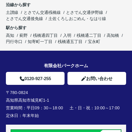
沿線から探す
土讃線
とさでん交通桟橋線
とさでん交通伊野線
とさでん交通後免線
土佐くろしおごめん・なはり線
駅から探す
高知
薊野
桟橋通四丁目
入明
桟橋通二丁目
高知橋
円行寺口
知寄町一丁目
桟橋通五丁目
宝永町
有限会社パークホーム
0120-927-255
お問い合わせ
〒780-0824
高知県高知市城見町1-1
営業時間：
平日09：30～18:00 土・日・祝：10:00～17:00
定休日：
年末年始