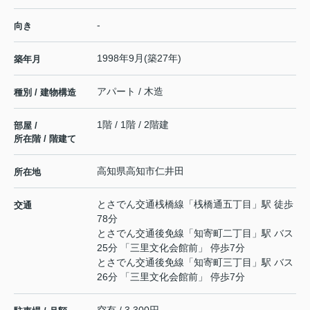
-
向き
1998年9月(築27年)
築年月
アパート / 木造
種別 / 建物構造
1階 / 1階 / 2階建
部屋 /
所在階 / 階建て
高知県
高知市
仁井田
所在地
とさでん交通桟橋線
「
桟橋通五丁目
」駅 徒歩
交通
78分
とさでん交通後免線
「
知寄町二丁目
」駅 バス
25分 「三里文化会館前」 停歩7分
とさでん交通後免線
「
知寄町三丁目
」駅 バス
26分 「三里文化会館前」 停歩7分