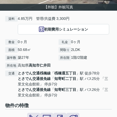
【外観】外観写真
4.85万円 管理/共益費 3,300円
賃料
初期費用シミュレーション
0ヶ月
0ヶ月
敷金
礼金
50.68㎡
2LDK
面積
間取り
築27年
1階/2階建
築年数
所在階
高知県
高知市
仁井田
所在地
とさでん交通桟橋線
「
桟橋通五丁目
」駅 徒歩78分
交通
とさでん交通後免線
「
知寄町二丁目
」駅 バス25分 「三
里文化会館前」 停歩7分
とさでん交通後免線
「
知寄町三丁目
」駅 バス26分 「三
里文化会館前」 停歩7分
物件の特徴