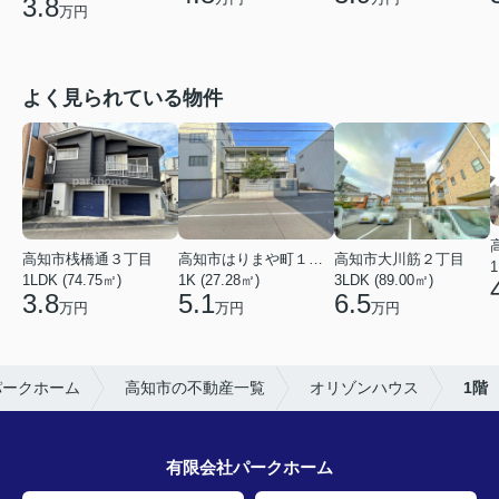
3.8
万円
よく見られている物件
高知市桟橋通３丁目
高知市はりまや町１丁目
高知市大川筋２丁目
1
1LDK (74.75㎡)
1K (27.28㎡)
3LDK (89.00㎡)
3.8
5.1
6.5
万円
万円
万円
パークホーム
高知市の不動産一覧
オリゾンハウス
1階
有限会社パークホーム