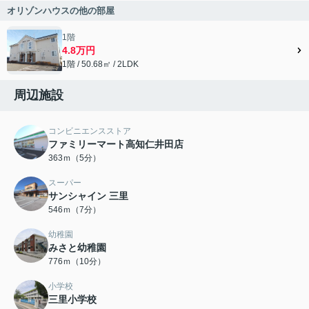
オリゾンハウスの他の部屋
1階
4.8万円
1階 / 50.68㎡ / 2LDK
周辺施設
コンビニエンスストア
ファミリーマート高知仁井田店
363ｍ（5分）
スーパー
サンシャイン 三里
546ｍ（7分）
幼稚園
みさと幼稚園
776ｍ（10分）
小学校
三里小学校