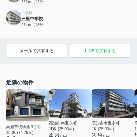
882ｍ（12分）
中学校
三里中学校
974ｍ（13分）
メールで共有する
LINEで共有する
近隣の物件
高知市南宝永町
高知市南宝永町
高知市桟橋通３丁目
1DK (25.00㎡)
1K (25.00㎡)
1
1LDK (74.75㎡)
4.8
3.9
万円
万円