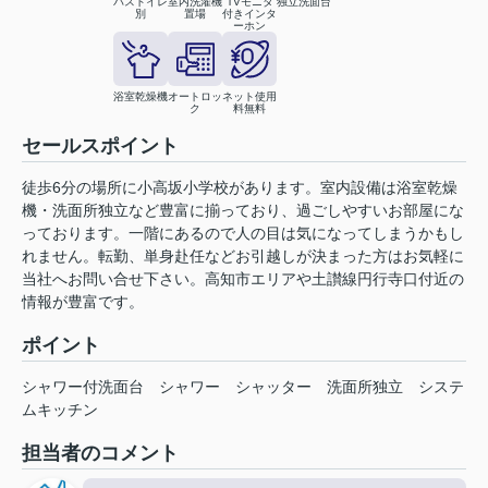
バストイレ
室内洗濯機
TVモニタ
独立洗面台
別
置場
付きインタ
ーホン
浴室乾燥機
オートロッ
ネット使用
ク
料無料
セールスポイント
徒歩6分の場所に小高坂小学校があります。室内設備は浴室乾燥
機・洗面所独立など豊富に揃っており、過ごしやすいお部屋にな
っております。一階にあるので人の目は気になってしまうかもし
れません。転勤、単身赴任などお引越しが決まった方はお気軽に
当社へお問い合せ下さい。高知市エリアや土讃線円行寺口付近の
情報が豊富です。
ポイント
シャワー付洗面台
シャワー
シャッター
洗面所独立
システ
ムキッチン
担当者のコメント