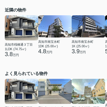
近隣の物件
高知市南宝永町
高知市南宝永町
高知市桟橋通３丁目
1DK (25.00㎡)
1K (25.00㎡)
1
1LDK (74.75㎡)
4.8
3.9
万円
万円
3.8
万円
よく見られている物件