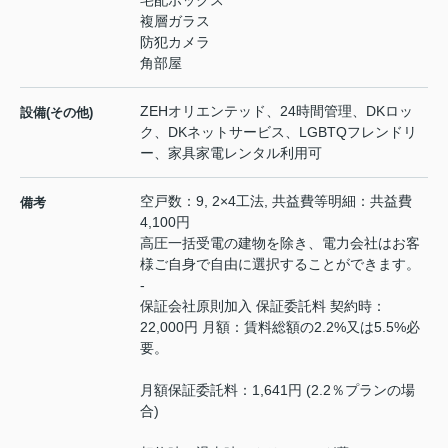
宅配ボックス
複層ガラス
防犯カメラ
角部屋
ZEHオリエンテッド、24時間管理、DKロッ
設備(その他)
ク、DKネットサービス、LGBTQフレンドリ
ー、家具家電レンタル利用可
空戸数：9, 2×4工法, 共益費等明細：共益費
備考
4,100円
高圧一括受電の建物を除き、電力会社はお客
様ご自身で自由に選択することができます。
-
保証会社原則加入 保証委託料 契約時：
22,000円 月額：賃料総額の2.2%又は5.5%必
要。
月額保証委託料：1,641円 (2.2％プランの場
合)