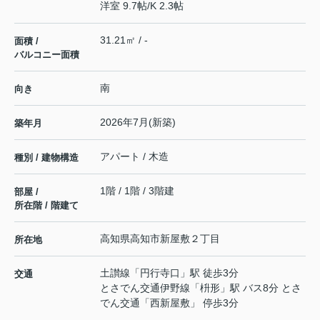
洋室 9.7帖
/
K 2.3帖
31.21㎡ / -
面積 /
バルコニー面積
南
向き
2026年7月(新築)
築年月
アパート / 木造
種別 / 建物構造
1階 / 1階 / 3階建
部屋 /
所在階 / 階建て
高知県
高知市
新屋敷
２丁目
所在地
土讃線
「
円行寺口
」駅 徒歩3分
交通
とさでん交通伊野線
「
枡形
」駅 バス8分 とさ
でん交通「西新屋敷」 停歩3分