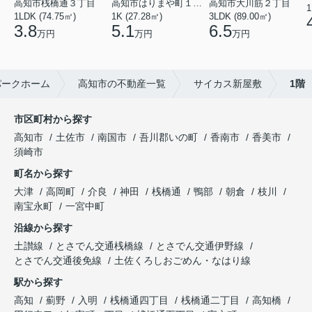
高知市桟橋通３丁目
高知市はりまや町１丁目
高知市大川筋２丁目
1
1LDK (74.75㎡)
1K (27.28㎡)
3LDK (89.00㎡)
3.8
5.1
6.5
万円
万円
万円
パークホーム
高知市の不動産一覧
サイカス新屋敷
1階
市区町村から探す
高知市
土佐市
南国市
吾川郡いの町
香南市
香美市
須崎市
町名から探す
大津
高岡町
介良
神田
桟橋通
鴨部
朝倉
枝川
南宝永町
一宮中町
沿線から探す
土讃線
とさでん交通桟橋線
とさでん交通伊野線
とさでん交通後免線
土佐くろしおごめん・なはり線
駅から探す
高知
薊野
入明
桟橋通四丁目
桟橋通二丁目
高知橋