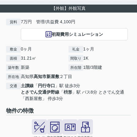
【外観】外観写真
7万円 管理/共益費 4,100円
賃料
初期費用シミュレーション
0ヶ月
1ヶ月
敷金
礼金
31.21㎡
1K
面積
間取り
新築
1階/3階建
築年数
所在階
高知県
高知市
新屋敷
２丁目
所在地
土讃線
「
円行寺口
」駅 徒歩3分
交通
とさでん交通伊野線
「
枡形
」駅 バス8分 とさでん交通
「西新屋敷」 停歩3分
物件の特徴