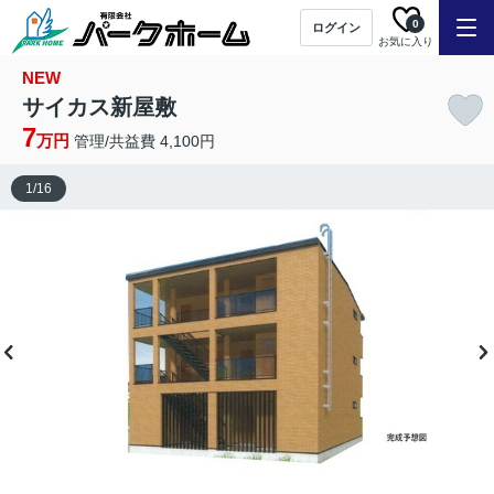
0
ログイン
お気に入り
NEW
サイカス新屋敷
7
万円
管理/共益費 4,100円
1
/
16