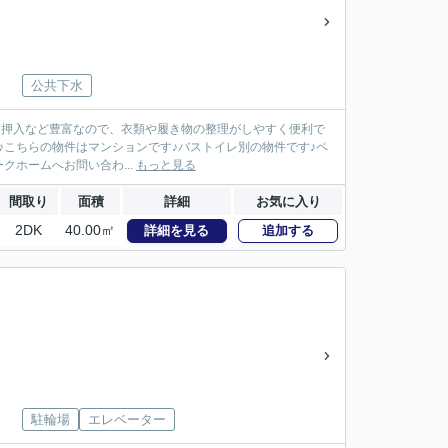
公共下水
・押入など豊富なので、衣類や履き物の整理がしやすく便利で
♪こちらの物件はマンションです♪バストイレ別の物件です♪ペ
ークホームへお問い合わ...
もっと見る
間取り
面積
詳細
お気に入り
2DK
40.00㎡
詳細を見る
追加する
駐輪場
エレベーター