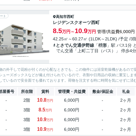
ート
高知市
西町
レジデンスクオーツ西町
8.5
10.9
万円～
万円
管理/共益費6,000円
42.25㎡～60.27㎡ (1LDK～2LDK) /予定 /
とさでん交通伊野線
「
枡形
」駅 バス1分 
でん交通「上町二丁目（バス）」 停歩4
物の外干しで花粉が付くのが心配なときでも、この物件には浴室乾燥機があるので
シューズボックスなどが備え付けられているので、衣類や日用品の収納に重宝します
しているので安全面でも優れております。荷物を注文する時に時間を気にせずに済む
部屋番号
所在階
賃料
管理費・共益費
敷金/保証金
礼金
10.8
-
2階
6,000円
-
2ヶ月
万円
8.5
-
3階
6,000円
-
2ヶ月
万円
10.9
-
3階
6,000円
-
2ヶ月
万円
10.9
-
3階
6,000円
-
2ヶ月
万円