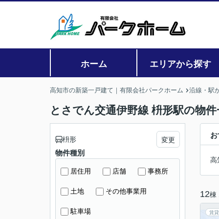
ホーム
エリアから探す
高知市の新築一戸建て｜有限会社パークホーム
沿線・駅
とさでん交通伊野線 枡形駅の物件
お
枡形
変更
物件種別
高
居住用
店舗
事務所
土地
その他事業用
12
棟
駐車場
賃貸