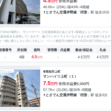
4.5
万円
管理/共益費-
40.00㎡ (2DK) /築43年 /4階建
とさでん交通伊野線
「
枡形
」駅 徒歩15分
て32mの場所に、サニーマート 土佐道路東店があります♪収納はシューズボックス
洗面化粧台を採用しているので、歯ブラシやドライヤーなどをまとめて収納できます
と一緒に暮らしたい方にうれしい、ペット相談可の物件です♪0120-927-255からパ
部屋番号
所在階
賃料
管理費・共益費
敷金/保証金
礼金
4.5
-
4階
-
4.5万円
4.5万円
万円
マンション
高知市
上町
サンハイツ上町（１）
7.5
万円
管理/共益費5,000円
57.78㎡ (2LDK) /築30年 /8階建
とさでん交通伊野線
「
枡形
」駅 徒歩3分