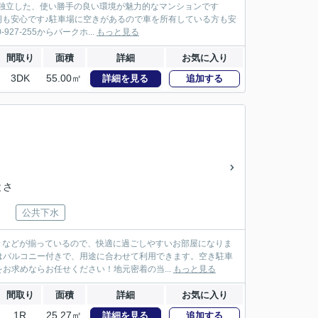
が独立した、使い勝手の良い環境が魅力的なマンションです
時期も安心です♪駐車場に空きがあるので車を所有している方も安
7-255からパークホ...
もっと見る
間取り
面積
詳細
お気に入り
3DK
55.00㎡
詳細を見る
追加する
とさ
公共下水
きなどが揃っているので、快適に過ごしやすいお部屋になりま
はバルコニー付きで、用途に合わせて利用できます。空き駐車
お求めならお任せください！地元密着の当...
もっと見る
間取り
面積
詳細
お気に入り
1R
25.27㎡
詳細を見る
追加する