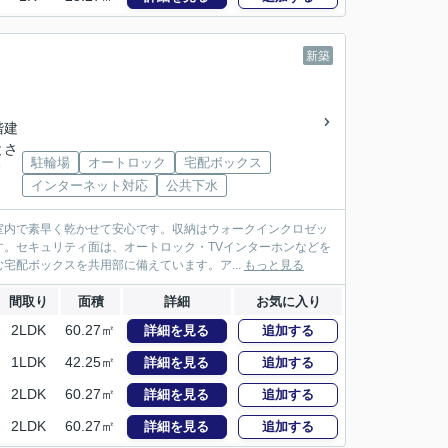
新築
3階建
とさ
駐輪場
オートロック
宅配ボックス
分
インターネット対応
公共下水
室内で素早く乾かせて安心です。収納はウォークインクロゼッ
。セキュリティ面は、オートロック・TVインターホンなどを
宅配ボックスを共用部に備えています。ア...
もっと見る
間取り
面積
詳細
お気に入り
2LDK
60.27㎡
詳細を見る
追加する
1LDK
42.25㎡
詳細を見る
追加する
2LDK
60.27㎡
詳細を見る
追加する
2LDK
60.27㎡
詳細を見る
追加する