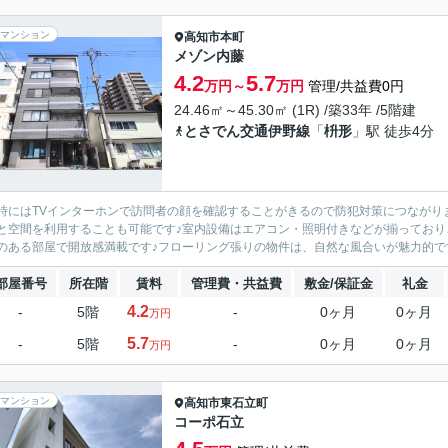
マンション
高知市
本町
メゾン内藤
4.2
5.7
万円～
万円
管理/共益費0円
24.46㎡～45.30㎡ (1R) /築33年 /5階建
とさでん交通伊野線
「
枡形
」駅 徒歩4分
時にはTVインターホンで訪問者の顔を確認することがきるので防犯対策につながり
と空間を利用することも可能です♪室内設備はエアコン・照明付きなどが揃っており
のある部屋で開放感満載です♪フローリング張りの物件は、自然な風合いが魅力的です
部屋番号
所在階
賃料
管理費・共益費
敷金/保証金
礼金
4.2
-
5階
-
0ヶ月
0ヶ月
万円
5.7
-
5階
-
0ヶ月
0ヶ月
万円
マンション
高知市
東石立町
コーポ石立