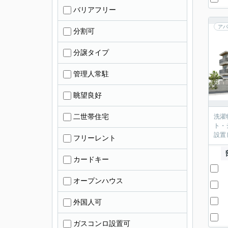
バリアフリー
アパ
分割可
分譲タイプ
管理人常駐
眺望良好
二世帯住宅
洗濯
ト・
設置
フリーレント
カードキー
オープンハウス
外国人可
ガスコンロ設置可