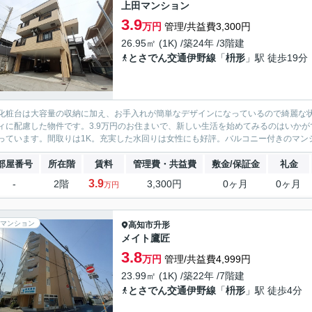
上田マンション
3.9
万円
管理/共益費3,300円
26.95㎡ (1K) /築24年 /3階建
とさでん交通伊野線
「
枡形
」駅 徒歩19分
化粧台は大容量の収納に加え、お手入れが簡単なデザインになっているので綺麗な状
ィに配慮した物件です。3.9万円のお住まいで、新しい生活を始めてみるのはいかが
っています。間取りは1K。充実した水回りは女性にも好評。バルコニー付きのマンシ
部屋番号
所在階
賃料
管理費・共益費
敷金/保証金
礼金
3.9
-
2階
3,300円
0ヶ月
0ヶ月
万円
マンション
高知市
升形
メイト鷹匠
3.8
万円
管理/共益費4,999円
23.99㎡ (1K) /築22年 /7階建
とさでん交通伊野線
「
枡形
」駅 徒歩4分