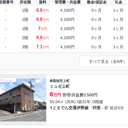
部屋番号
所在階
賃料
管理費・共益費
敷金/保証金
礼金
6.6
-
1階
4,100円
0ヶ月
1ヶ月
万円
6.8
-
1階
4,100円
0ヶ月
1ヶ月
万円
7
-
1階
4,100円
0ヶ月
1ヶ月
万円
6.8
-
2階
4,100円
0ヶ月
1ヶ月
万円
7.1
-
3階
4,100円
0ヶ月
1ヶ月
万円
すべて見る（全6件）
マンション
高知市
上町
ミュゼ上町
6
万円
管理/共益費3,500円
55.00㎡ (3DK) /築31年 /3階建
とさでん交通伊野線
「
枡形
」駅 徒歩5分