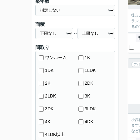
築年数
徒歩
ラン
面積
るの
～
間取り
ワンルーム
1K
アパ
1DK
1LDK
2K
2DK
2LDK
3K
3DK
3LDK
小高
4K
4DK
ます
など
4LDK以上