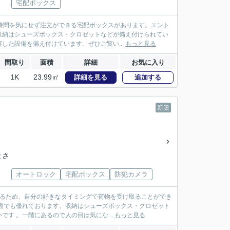
宅配ボックス
時間を気にせず注文ができる宅配ボックスがあります。エント
収納はシューズボックス・クロゼットなどが備え付けられてい
した設備を備え付けています。ぜひご覧い...
もっと見る
間取り
面積
詳細
お気に入り
1K
23.99㎡
詳細を見る
追加する
新築
とさ
オートロック
宅配ボックス
防犯カメラ
いるため、自分の好きなタイミングで荷物を受け取ることができ
面でも優れております。収納はシューズボックス・クロゼット
す 。一階にあるので人の目は気にな...
もっと見る