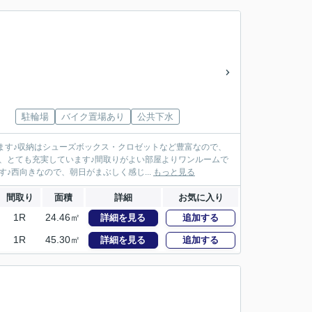
駐輪場
バイク置場あり
公共下水
ます♪収納はシューズボックス・クロゼットなど豊富なので、
、とても充実しています♪間取りがよい部屋よりワンルームで
♪西向きなので、朝日がまぶしく感じ...
もっと見る
間取り
面積
詳細
お気に入り
1R
24.46㎡
詳細を見る
追加する
1R
45.30㎡
詳細を見る
追加する