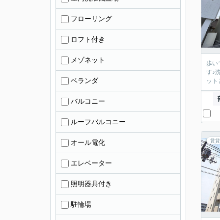
フローリング
ロフト付き
メゾネット
歩い
す♪
ベランダ
ット
バルコニー
ルーフバルコニー
賃貸
オール電化
エレベーター
照明器具付き
駐輪場