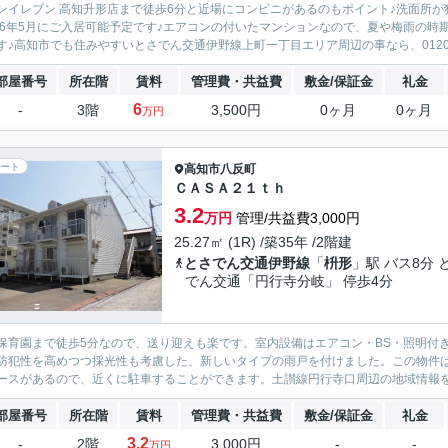
ンイレブン 高知升形店まで徒歩6分と近場にコンビニがあるのもポイント♪洗面所
026年5月にご入居可能予定です♪エアコンの付いたマンションなので、夏や梅雨の
す♪高知市でも住みやすいとさでん交通伊野線上町一丁目エリア周辺の事なら、0120-92
部屋番号
所在階
賃料
管理費・共益費
敷金/保証金
礼金
6
-
3階
3,500円
0ヶ月
0ヶ月
万円
ート
高知市
八反町
ＣＡＳＡ２１ｔｈ
3.2
万円
管理/共益費3,000円
25.27㎡ (1R) /築35年 /2階建
とさでん交通伊野線
「
枡形
」駅 バス8分 
でん交通「円行寺分岐」 停歩4分
保育園まで徒歩5分なので、送り迎えも楽です。室内設備はエアコン・BS・照明付
防犯性を高めつつ採光性も考慮した、新しいタイプの雨戸を付けました。この物件
ースがあるので、近くに駐車することができます。土讃線円行寺口周辺の地域情報を
部屋番号
所在階
賃料
管理費・共益費
敷金/保証金
礼金
3.2
-
2階
3,000円
-
-
万円