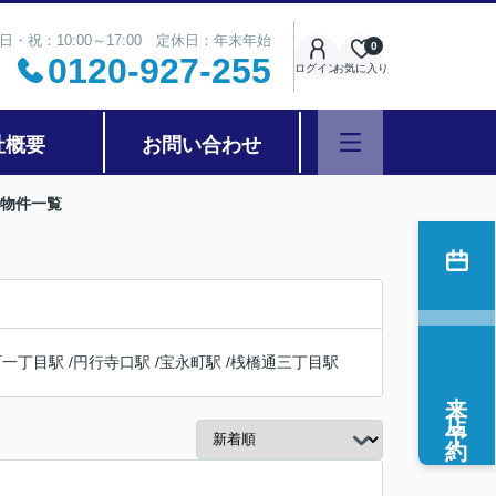
日・祝：10:00～17:00 定休日：年末年始
0
0120-927-255
ログイン
お気に入り
社概要
お問い合わせ
の物件一覧
町一丁目駅
/
円行寺口駅
/
宝永町駅
/
桟橋通三丁目駅
来店予約