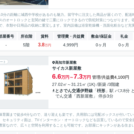
10分の距離に城西中学校があるのも魅力。留守中に注文した商品が届くので、配送
スのオートロックと玄関の鍵で二重にロックできるので防犯対策につながります。
で、衣類や日用品の収納に重宝します。室内設備は浴室乾燥機・洗面化粧台など充実
部屋番号
所在階
賃料
管理費・共益費
敷金/保証金
礼金
3.8
-
5階
4,999円
0ヶ月
0ヶ月
万円
ート
高知市
新屋敷
サイカス新屋敷
6.6
7.3
万円～
万円
管理/共益費4,100円
27.02㎡～31.21㎡ (1K) /新築 /3階建
とさでん交通伊野線
「
枡形
」駅 バス8分 
でん交通「西新屋敷」 停歩3分
保育園まで徒歩4分なので、送り迎えも楽です。共用部には宅配ボックスが付いて
。セキュリティ面は、TVインターホン・オートロックなどを設置しているので安全
豊富なので、広々と空間を利用することも可能です。お部屋にキッチンがある住まいで