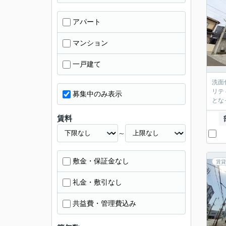
アパート
マンション
一戸建て
洗面
リテ
募集中のみ表示
とな
賃料
～
敷金・保証金なし
賃貸
礼金・敷引なし
共益費・管理費込み