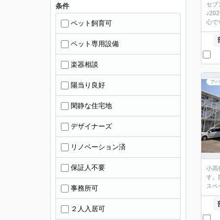
セブ
条件
♪2
心で
ペット飼育可
ペット専用設備
楽器相談
アパ
陽当り良好
閑静な住宅地
デザイナーズ
リノベーション済
保証人不要
小高
す。
スペ
事務所可
２人入居可