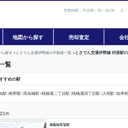
営業時間：平日09：30～18:00 土・
地図から探す
売却査定
会
とさでん交通伊野線 枡形駅
から探す
とさでん交通伊野線の不動産一覧
一覧
すすめの駅
知駅
/
薊野駅
/
高知橋駅
/
桟橋通二丁目駅
/
桟橋通四丁目駅
/
入明駅
/
知寄
21
件
マンション
高知市
宝町