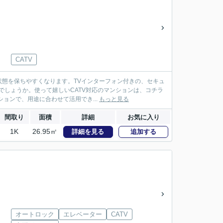
CATV
態を保ちやすくなります。TVインターフォン付きの、セキュ
でしょうか。使って嬉しいCATV対応のマンションは、コチラ
ョンで、用途に合わせて活用でき...
もっと見る
間取り
面積
詳細
お気に入り
1K
26.95㎡
詳細を見る
追加する
オートロック
エレベーター
CATV