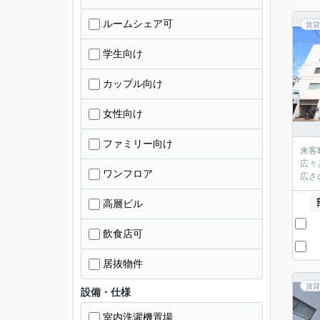
ルームシェア可
賃貸
学生向け
カップル向け
女性向け
ファミリー向け
来客
広々
ワンフロア
広さ
高層ビル
飲食店可
居抜物件
賃貸
設備・仕様
室内洗濯機置場