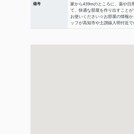
備考
家から439mのところに、薬や
て、快適な部屋を作り出すことが
お使いください☆お部屋の情報か
ッフが高知市や土讃線入明付近での