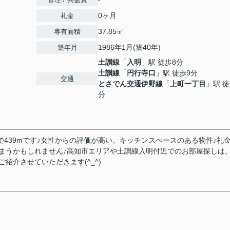
0ヶ月
礼金
37.85㎡
専有面積
1986年1月(築40年)
築年月
土讃線
「
入明
」駅 徒歩8分
土讃線
「
円行寺口
」駅 徒歩9分
交通
とさでん交通伊野線
「
上町一丁目
」駅 徒
分
439mです♪女性からの評価が高い、キッチンスぺースのある物件♪礼
まうかもしれません♪高知市エリアや土讃線入明付近でのお部屋探しは
紹介させていただきます(^_^)