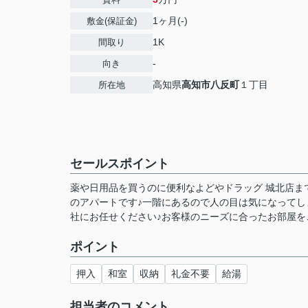
1ヶ月(-)
敷金(保証金)
1K
間取り
-
向き
高知県
高知市
八反町
１丁目
所在地
セールスポイント
薬や日用品を買うのに便利なよどやドラッグ 城北店まで
のアパートです♪一階にあるので人の目は気になってし
社にお任せください♪お客様のニーズに合ったお部屋をご
ポイント
押入
和室
収納
礼金不要
給湯
担当者のコメント