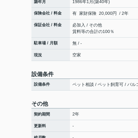
1986年1月(築40年)
築年月
保険会社 / 料金
有 家財保険 20,000円 / 2年
保証会社 / 料金
必加入 / その他
賃料等の合計の100％
駐車場 / 月額
無 / -
空家
現況
設備条件
設備条件
ペット相談 / ペット飼育可 / バルコ
その他
2年
契約期間
-
更新料
-
総戸数