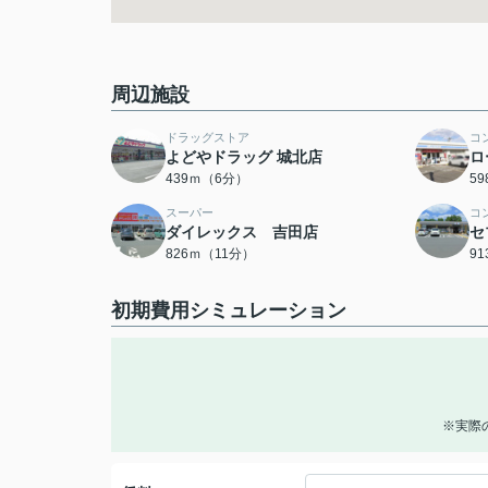
周辺施設
ドラッグストア
コ
よどやドラッグ 城北店
ロ
439ｍ（6分）
5
スーパー
コ
ダイレックス 吉田店
セ
826ｍ（11分）
9
初期費用シミュレーション
※実際