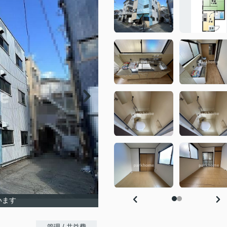
います
-
管理 / 共益費