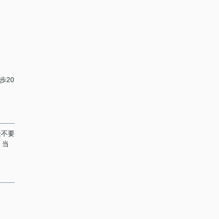
歩20
金不要
、当