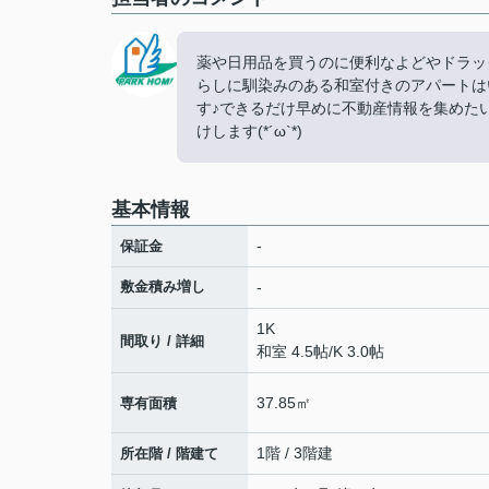
薬や日用品を買うのに便利なよどやドラッグ 
らしに馴染みのある和室付きのアパートは
す♪できるだけ早めに不動産情報を集めた
けします(*´ω`*)
基本情報
-
保証金
敷金積み増し
-
1K
間取り / 詳細
和室 4.5帖
/
K 3.0帖
37.85㎡
専有面積
1階 / 3階建
所在階 / 階建て