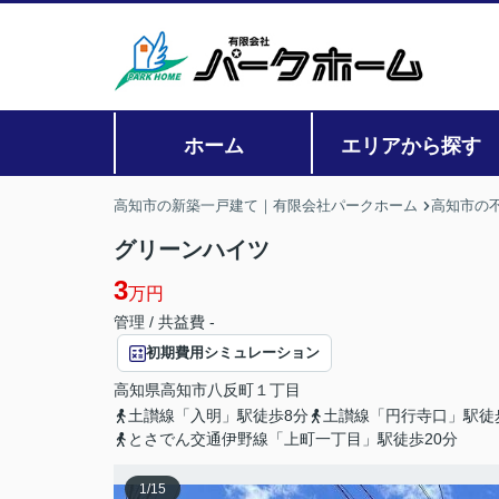
ホーム
エリアから探す
高知市の新築一戸建て｜有限会社パークホーム
高知市の
グリーンハイツ
3
万円
管理 / 共益費 -
初期費用シミュレーション
高知県
高知市
八反町
１丁目
土讃線「入明」駅徒歩8分
土讃線「円行寺口」駅徒
とさでん交通伊野線「上町一丁目」駅徒歩20分
1
/
15