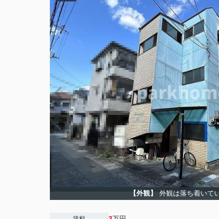
【外観】
外観は落ち着いて
3
万円
賃料