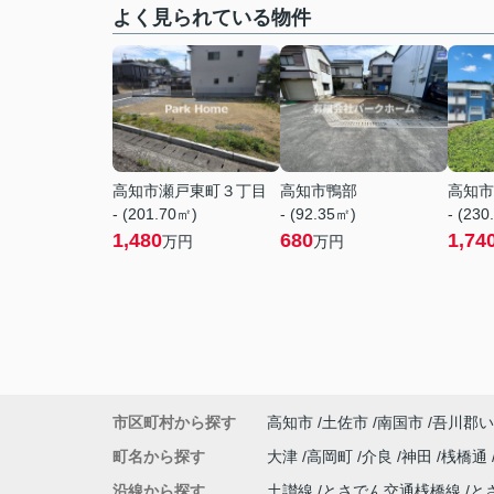
よく見られている物件
高知市瀬戸東町３丁目
高知市鴨部
高知市
- (201.70㎡)
- (92.35㎡)
- (230
1,480
680
1,74
万円
万円
市区町村から探す
高知市
土佐市
南国市
吾川郡い
町名から探す
大津
高岡町
介良
神田
桟橋通
沿線から探す
土讃線
とさでん交通桟橋線
と