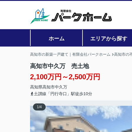
ホーム
エリアから探す
高知市の新築一戸建て｜有限会社パークホーム
高知市の
高知市中久万 売土地
2,100万円～2,500万円
高知県
高知市
中久万
土讃線「円行寺口」駅徒歩10分
1
/
4