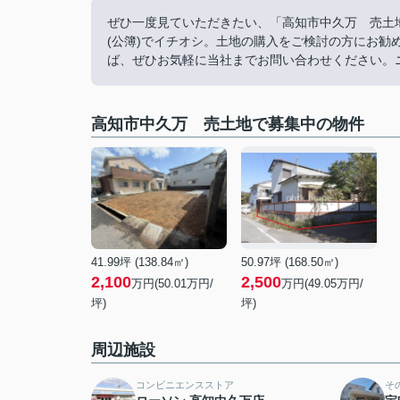
ぜひ一度見ていただきたい、「高知市中久万 売土地」
(公簿)でイチオシ。土地の購入をご検討の方にお
ば、ぜひお気軽に当社までお問い合わせください。
高知市中久万 売土地で募集中の物件
41.99坪 (138.84㎡)
50.97坪 (168.50㎡)
2,100
2,500
万円(50.01万円/
万円(49.05万円/
坪)
坪)
周辺施設
コンビニエンスストア
そ