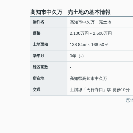
高知市中久万 売土地の基本情報
物件名
高知市中久万 売土地
価格
2,100万円～2,500万円
土地面積
138.84㎡～168.50㎡
築年月
0年（-）
総区画数
-
所在地
高知県
高知市
中久万
交通
土讃線
「
円行寺口
」駅 徒歩10分