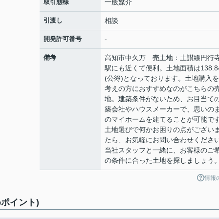
取引態様
一般媒介
引渡し
相談
開発許可番号
-
備考
高知市中久万 売土地：土讃線円行
駅にも近くて便利。土地面積は138.8
(公簿)となっております。土地購入
考えの方におすすめなのがこちらの
地。建築条件がないため、お目当て
築会社やハウスメーカーで、思いの
のマイホームを建てることが可能で
土地選びで何かお困りの点がござい
たら、お気軽にお問い合わせくださ
当社スタッフと一緒に、お客様のご
の条件に合った土地を探しましょう
情報
ポイント)