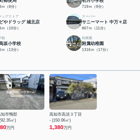
町郵便局
初月小学校
13ｍ（8分）
719ｍ（9分）
ラッグストア
スーパー
どやドラッグ 城北店
サニーマート 中万々店
78ｍ（10分）
867ｍ（11分）
学校
幼稚園
高坂小学校
附属幼稚園
96ｍ（13分）
1316ｍ（17分）
高知市鴨部
高知市高須３丁目
 (92.35㎡)
- (150.06㎡)
80
1,380
万円
万円