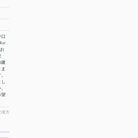
寺口
4㎡
をお
売
の建
まま
す。
まし
い。
希望
。
の見方