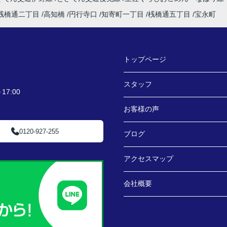
桟橋通二丁目
高知橋
円行寺口
知寄町一丁目
桟橋通五丁目
宝永町
トップページ
スタッフ
7:00
お客様の声
0120-927-255
ブログ
アクセスマップ
会社概要