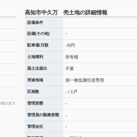
高知市中久万 売土地の詳細情報
設備条件
設備(その他)
-
駐車場/月額
-/0円
土地権利
所有権
国土法届出
不要
用途地域
第一種低層住居専用
区画数
- / 1戸
管理形態
-
情報の見方
管理員の勤務形態
-
管理会社
-