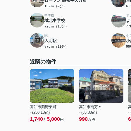
ローソン 高知中久万店
宝
132ｍ（2分）
6
中学校
ド
城北中学校
よ
726ｍ（10分）
7
駅
小
入明駅
小
876ｍ（11分）
9
近隣の物件
高知市薊野東町
高知市南万々
- (230.18㎡)
- (85.80㎡)
-
1,740
5,000
990
6
万
円
万円