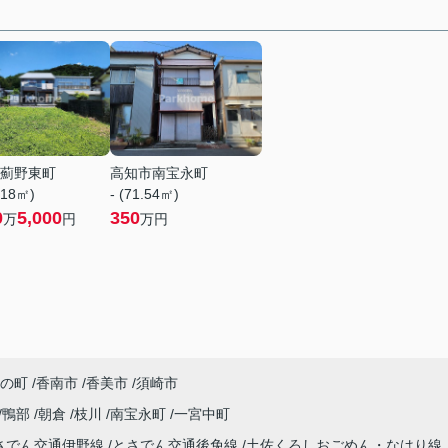
薊野東町
高知市南宝永町
.18㎡)
- (71.54㎡)
0
5,000
350
万
円
万円
の町
香南市
香美市
須崎市
鴨部
朝倉
枝川
南宝永町
一宮中町
さでん交通伊野線
とさでん交通後免線
土佐くろしおごめん・なはり線