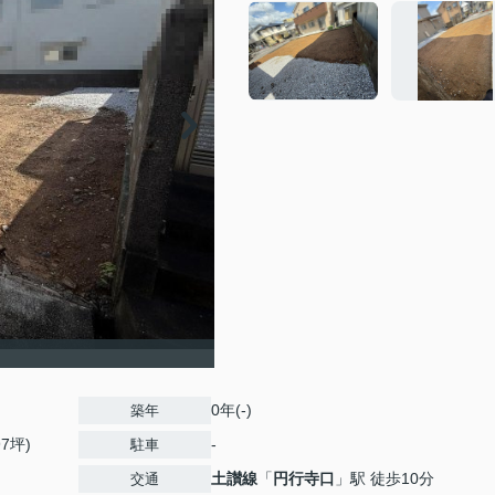
0年(-)
築年
97坪)
-
駐車
土讃線
「
円行寺口
」駅 徒歩10分
交通