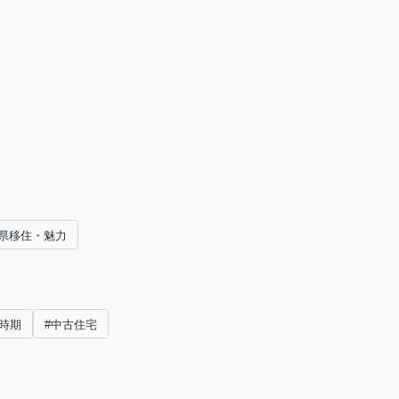
県移住・魅力
時期
#中古住宅