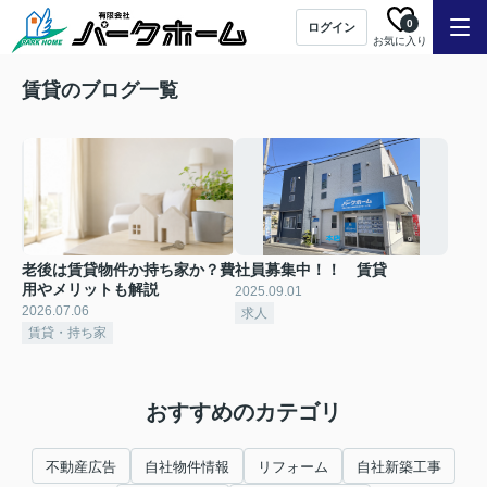
0
ログイン
お気に入り
賃貸のブログ一覧
老後は賃貸物件か持ち家か？費
社員募集中！！ 賃貸
用やメリットも解説
2025.09.01
2026.07.06
求人
賃貸・持ち家
おすすめのカテゴリ
不動産広告
自社物件情報
リフォーム
自社新築工事