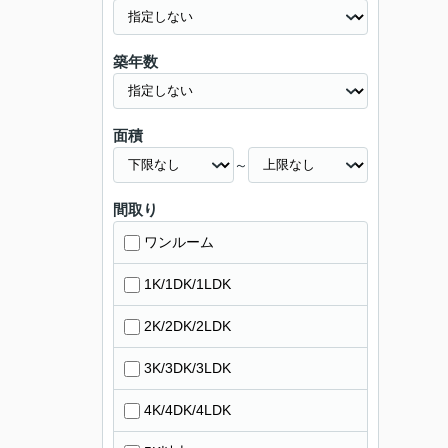
築年数
面積
～
間取り
ワンルーム
1K/1DK/1LDK
2K/2DK/2LDK
3K/3DK/3LDK
4K/4DK/4LDK