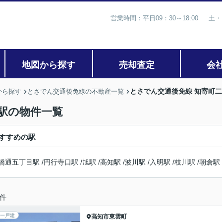
営業時間：平日09：30～18:00 土・
地図から探す
売却査定
会
とさでん交通後免線 知寄町
から探す
とさでん交通後免線の不動産一覧
駅の物件一覧
すすめの駅
橋通五丁目駅
/
円行寺口駅
/
旭駅
/
高知駅
/
波川駅
/
入明駅
/
枝川駅
/
朝倉駅
件
一戸建
高知市
東雲町