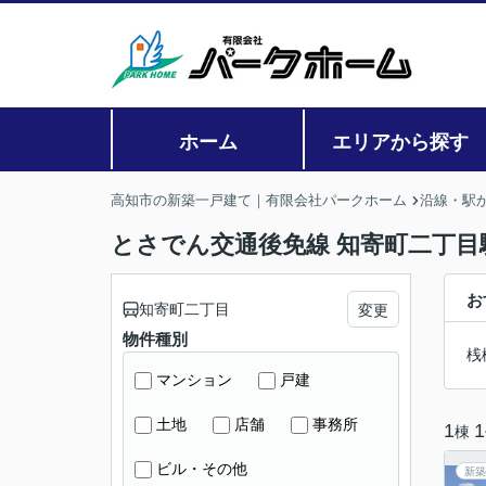
ホーム
エリアから探す
高知市の新築一戸建て｜有限会社パークホーム
沿線・駅
とさでん交通後免線 知寄町二丁目
お
知寄町二丁目
変更
物件種別
桟
マンション
戸建
土地
店舗
事務所
1
1
棟
ビル・その他
新築