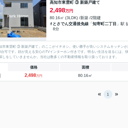
高知市東雲町 ③ 新築戸建て
2,498
万円
80.16㎡ (3LDK) /新築 /2階建
とさでん交通後免線
「
知寄町二丁目
」駅 
8分
知市東雲町 ③ 新築戸建て」のここがイチオシ。使い勝手が良いシステムキッチン
3台可です。顔が見える安心のTVインターホン付きです。明るい生活を送るには、
探しをしていきませんか。当社は数多くの不動産情報を取り扱っております。
価格
面積
2,498
80.16㎡
万円
1