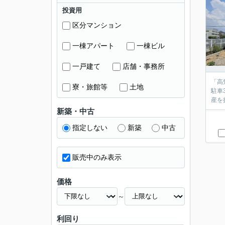
投資用
区分マンション
一棟アパート
一棟ビル
一戸建て
店舗・事務所
「高
寮・旅館等
土地
駐車
産を
新築・中古
指定しない
新築
中古
販売中のみ表示
価格
～
利回り