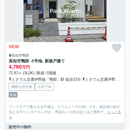
NEW
高知市鴨部
高知市鴨部 -5号地- 新築戸建て
4,780
万円
72.87㎡ (3LDK) /新築 /1階建
とさでん交通伊野線「鴨部」駅 徒歩22分
とさでん交通伊野線「蛍橋」駅 徒歩23分
閑静な住宅地
公共下水
新築
ワンフロアで暮らせる平屋は、とてもニーズが高いです。来訪者の顔が
見えるTVインターホン付き。周辺のバス停は近いほど便利で...
もっと見
る
販売中の物件