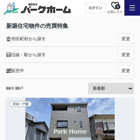
0
ログイン
お気に入り
新築住宅物件の売買特集
市区町村から探す
変更
沿線・駅から探す
変更
販売中
変更
86
件
88
戸
新築一戸建