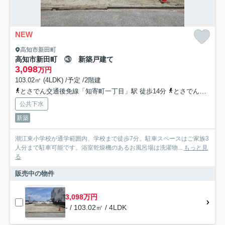
NEW
高知市新田町
高知市新田町 ③ 新築戸建て
3,098
万円
103.02㎡ (4LDK) /予定 /2階建
とさでん交通後免線「知寄町一丁目」駅 徒歩14分
とさでん交通後免線「宝永町」駅 徒歩14分
公共下水
新築
潮江東小学校が通学範囲内、学校まで徒歩7分。駐車スペースはご家族3
人分まで駐車可能です。浴室乾燥機のあるお風呂場は洗濯物...
もっと見
る
販売中の物件
3,098万円
- / 103.02㎡ / 4LDK