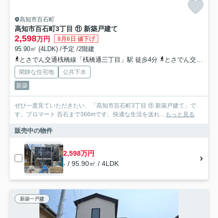
高知市百石町
高知市百石町3丁目 ⑪ 新築戸建て
2,598
万円
8月6日 値下げ
95.90㎡ (4LDK) /予定 /2階建
とさでん交通桟橋線「桟橋通三丁目」駅 徒歩4分
とさでん交通桟橋線「桟橋通四丁目」駅 徒歩4分
閑静な住宅地
公共下水
新築
ぜひ一度見ていただきたい、「高知市百石町3丁目 ⑪ 新築戸建て」で
す。プロマート 百石まで366mです。快適な生活を送れ...
もっと見る
販売中の物件
2,598万円
- / 95.90㎡ / 4LDK
新築一戸建