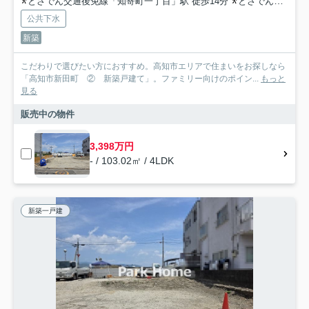
とさでん交通後免線「知寄町一丁目」駅 徒歩14分
とさでん交通後免線「宝永町」駅 徒歩14分
公共下水
新築
こだわりで選びたい方におすすめ。高知市エリアで住まいをお探しなら
「高知市新田町 ② 新築戸建て」。ファミリー向けのポイン...
もっと
見る
販売中の物件
3,398万円
- / 103.02㎡ / 4LDK
新築一戸建