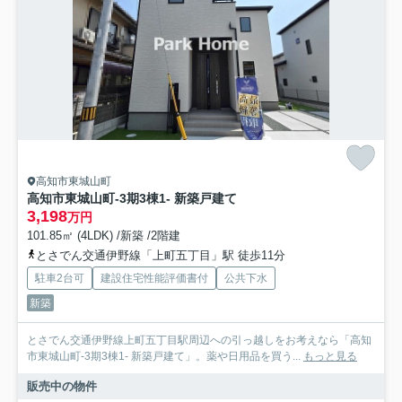
高知市東城山町
高知市東城山町-3期3棟1- 新築戸建て
3,198
万円
101.85㎡ (4LDK) /新築 /2階建
とさでん交通伊野線「上町五丁目」駅 徒歩11分
駐車2台可
建設住宅性能評価書付
公共下水
新築
とさでん交通伊野線上町五丁目駅周辺への引っ越しをお考えなら「高知
市東城山町-3期3棟1- 新築戸建て」。薬や日用品を買う...
もっと見る
販売中の物件