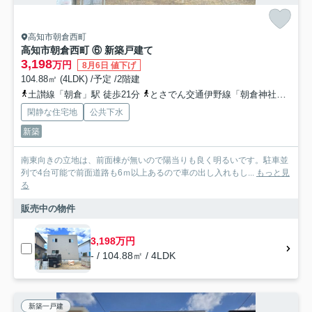
高知市朝倉西町
高知市朝倉西町 ⑥ 新築戸建て
3,198
万円
8月6日 値下げ
104.88㎡ (4LDK) /予定 /2階建
土讃線「朝倉」駅 徒歩21分
とさでん交通伊野線「朝倉神社前」駅 徒歩23分
閑静な住宅地
公共下水
新築
南東向きの立地は、前面棟が無いので陽当りも良く明るいです。駐車並
列で4台可能で前面道路も6ｍ以上あるので車の出し入れもし...
もっと見
る
販売中の物件
3,198万円
- / 104.88㎡ / 4LDK
新築一戸建