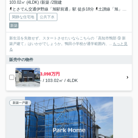
103.02㎡ (4LDK) /新築 /2階建
とさでん交通伊野線「旭駅前通」駅 徒歩18分
土讃線「旭」駅 徒歩20分
閑静な住宅地
公共下水
新築
新生活を失敗せず、スタートさせたいならこちらの「高知市鴨部 ⑨ 新
築戸建て」はいかがでしょうか。鴨田小学校が通学範囲内、...
もっと見
る
販売中の物件
3,098万円
- / 103.02㎡ / 4LDK
新築一戸建