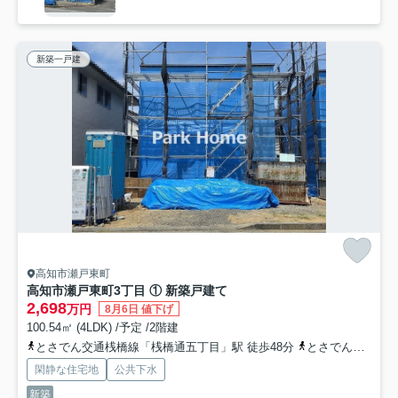
新築一戸建
高知市瀬戸東町
高知市瀬戸東町3丁目 ① 新築戸建て
2,698
万円
8月6日 値下げ
100.54㎡ (4LDK) /予定 /2階建
とさでん交通桟橋線「桟橋通五丁目」駅 徒歩48分
とさでん交通「団地南口」バス停下車 徒歩4分
閑静な住宅地
公共下水
新築