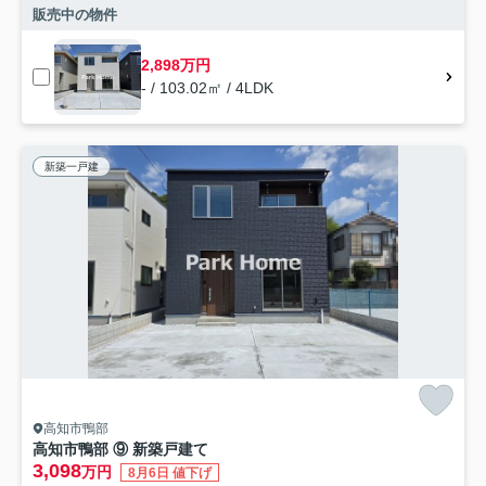
販売中の物件
2,898万円
- / 103.02㎡ / 4LDK
新築一戸建
高知市鴨部
高知市鴨部 ⑨ 新築戸建て
3,098
万円
8月6日 値下げ