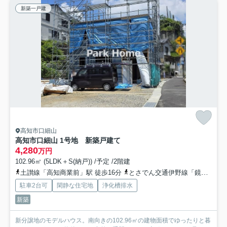
新築一戸建
高知市口細山
高知市口細山 1号地 新築戸建て
4,280
万円
102.96㎡ (5LDK＋S(納戸)) /予定 /2階建
土讃線「高知商業前」駅 徒歩16分
とさでん交通伊野線「鏡川橋」駅 徒歩21分
駐車2台可
閑静な住宅地
浄化槽排水
新築
新分譲地のモデルハウス。南向きの102.96㎡の建物面積でゆったりと暮