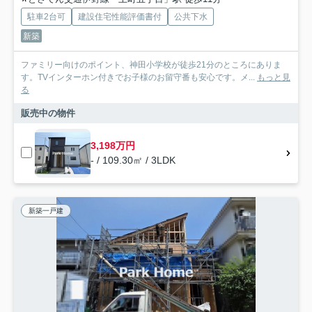
駐車2台可
建設住宅性能評価書付
公共下水
新築
ファミリー向けのポイント、神田小学校が徒歩21分のところにありま
す。TVインターホン付きでお子様のお留守番も安心です。メ...
もっと見
る
販売中の物件
3,198万円
- / 109.30㎡ / 3LDK
新築一戸建