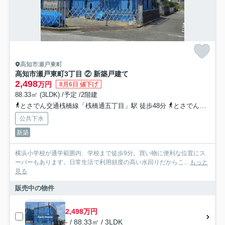
高知市瀬戸東町
高知市瀬戸東町3丁目 ② 新築戸建て
2,498
万円
8月6日 値下げ
88.33㎡ (3LDK) /予定 /2階建
とさでん交通桟橋線「桟橋通五丁目」駅 徒歩48分
とさでん交通「団地南口」バス停下車 徒歩4分
公共下水
新築
横浜小学校が通学範囲内、学校まで徒歩9分。買い物に便利な位置にス
ーパーもあります。日常生活で利用頻度の高い水回りだからこ...
もっと
見る
販売中の物件
2,498万円
- / 88.33㎡ / 3LDK