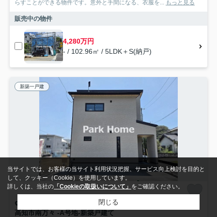
らすことができる物件です。意外と手間になる、衣服を...
もっと見る
販売中の物件
4,280万円
- / 102.96㎡ / 5LDK＋S(納戸)
新築一戸建
当サイトでは、お客様の当サイト利用状況把握、サービス向上検討を目的と
して、クッキー（Cookie）を使用しています。
詳しくは、当社の
「Cookieの取扱いについて」
をご確認ください。
閉じる
高知市南万々
高知市南万々 -A号地-新築戸建て