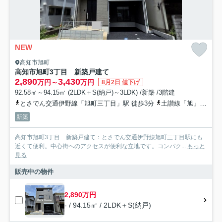
NEW
高知市旭町
高知市旭町3丁目 新築戸建て
2,890
3,430
万円～
万円
8月2日 値下げ
92.58㎡～94.15㎡ (2LDK＋S(納戸)～3LDK) /新築 /3階建
とさでん交通伊野線「旭町三丁目」駅 徒歩3分
土讃線「旭」駅 徒歩7分
新築
高知市旭町3丁目 新築戸建て：とさでん交通伊野線旭町三丁目駅にも
近くて便利。中心街へのアクセスが便利な立地です。コンパク...
もっと
見る
販売中の物件
2,890万円
- / 94.15㎡ / 2LDK＋S(納戸)