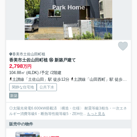
香美市土佐山田町植
香美市土佐山田町植 ⑭ 新築戸建て
2,798
万円
104.88㎡ (4LDK) /予定 /2階建
土讃線「土佐山田」駅 徒歩12分
土讃線「山田西町」駅 徒歩14分
閑静な住宅地
公共下水
新築
◎太陽光発電6.600kW搭載済 〈構造・仕様〉 耐震等級3相当・一次エネ
ルギー消費等級6・断熱等性能等級5・ZEH仕...
もっと見る
販売中の物件