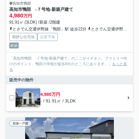
高知市鴨部
高知市鴨部 -７号地-新築戸建て
4,980
万円
91.91㎡ (3LDK) /新築 /2階建
とさでん交通伊野線「鴨部」駅 徒歩22分
とさでん交通伊野線「蛍橋」駅 徒歩23分
閑静な住宅地
公共下水
新築
「高知市鴨部 -７号地-新築戸建て」のここがイチオシ。ファミリー向
けのポイント、鴨田小学校が徒歩8分のところにあります。...
もっと見
る
販売中の物件
4,980万円
- / 91.91㎡ / 3LDK
新築一戸建