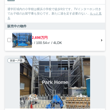
通学区域内の小学校は横浜小学校で徒歩9分です。TVインターホン付き
でお子様のお留守番も安心です。新たに湯を足す必要のない...
もっと見
る
販売中の物件
2,698万円
- / 100.54㎡ / 4LDK
新築一戸建