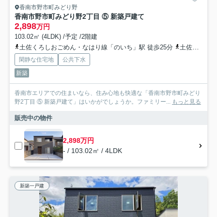
香南市野市町みどり野
香南市野市町みどり野2丁目 ⑤ 新築戸建て
2,898
万円
103.02㎡ (4LDK) /予定 /2階建
土佐くろしおごめん・なはり線「のいち」駅 徒歩25分
土佐くろしおごめん・なはり線「よしかわ」駅 徒歩30分
閑静な住宅地
公共下水
新築
香南市エリアでの住まいなら、住み心地も快適な「香南市野市町みどり
野2丁目 ⑤ 新築戸建て」はいかがでしょうか。ファミリー...
もっと見る
販売中の物件
2,898万円
- / 103.02㎡ / 4LDK
新築一戸建