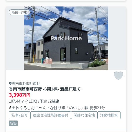
新築一戸建
香南市野市町西野
香南市野市町西野 -6期1棟- 新築戸建て
3,398
万円
107.44㎡ (4LDK) /予定 /2階建
土佐くろしおごめん・なはり線「のいち」駅 徒歩21分
駐車2台可
建設住宅性能評価書付
閑静な住宅地
浄化槽排水
新築