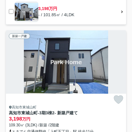
3,198万円
- / 101.85㎡ / 4LDK
新築一戸建
高知市東城山町
高知市東城山町-3期3棟2- 新築戸建て
3,198
万円
109.30㎡ (3LDK) /新築 /2階建
とさでん交通伊野線「上町五丁目」駅 徒歩11分