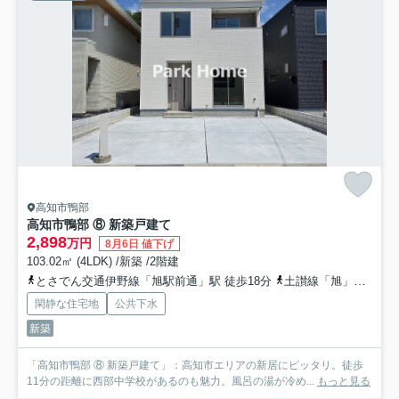
高知市鴨部
高知市鴨部 ⑧ 新築戸建て
2,898
万円
8月6日 値下げ
103.02㎡ (4LDK) /新築 /2階建
とさでん交通伊野線「旭駅前通」駅 徒歩18分
土讃線「旭」駅 徒歩20分
閑静な住宅地
公共下水
新築
「高知市鴨部 ⑧ 新築戸建て」：高知市エリアの新居にピッタリ。徒歩
11分の距離に西部中学校があるのも魅力。風呂の湯が冷め...
もっと見る