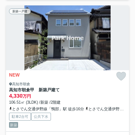
新築一戸建
NEW
高知市朝倉
高知市朝倉甲 新築戸建て
4,330
万円
106.51㎡ (3LDK) /新築 /2階建
とさでん交通伊野線「鴨部」駅 徒歩16分
とさでん交通伊野線「曙町東町」駅 徒歩18分
駐車2台可
公共下水
新築