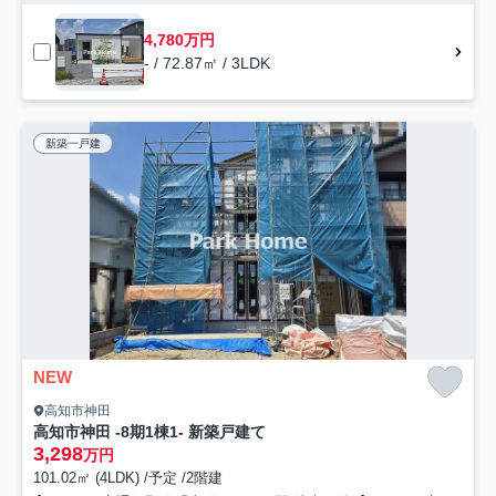
4,780万円
- / 72.87㎡ / 3LDK
新築一戸建
NEW
高知市神田
高知市神田 -8期1棟1- 新築戸建て
3,298
万円
101.02㎡ (4LDK) /予定 /2階建