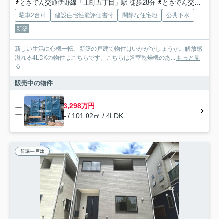
とさでん交通伊野線「上町五丁目」駅 徒歩28分
とさでん交通伊野線「旭駅前通」駅 徒歩28分
駐車2台可
建設住宅性能評価書付
閑静な住宅地
公共下水
新築
新しい生活に心機一転、新築の戸建て物件はいかがでしょうか。解放感
溢れる4LDKの物件はこちらです。こちらは浴室乾燥機のあ...
もっと見
る
販売中の物件
3,298万円
- / 101.02㎡ / 4LDK
新築一戸建