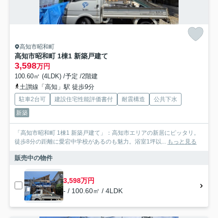
高知市昭和町
高知市昭和町 1棟1 新築戸建て
3,598
万円
100.60㎡ (4LDK) /予定 /2階建
土讃線「高知」駅 徒歩9分
駐車2台可
建設住宅性能評価書付
耐震構造
公共下水
新築
「高知市昭和町 1棟1 新築戸建て」：高知市エリアの新居にピッタリ。
徒歩8分の距離に愛宕中学校があるのも魅力。浴室1坪以...
もっと見る
販売中の物件
3,598万円
- / 100.60㎡ / 4LDK