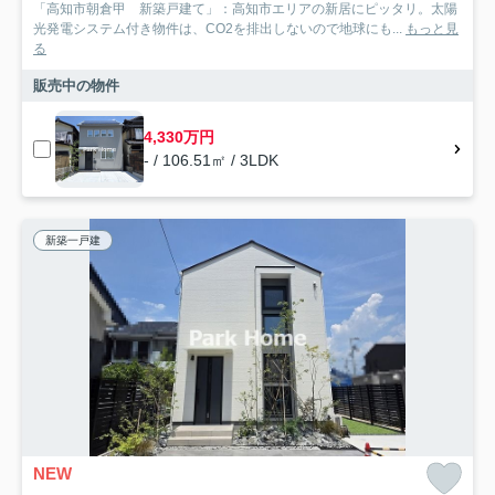
「高知市朝倉甲 新築戸建て」：高知市エリアの新居にピッタリ。太陽
光発電システム付き物件は、CO2を排出しないので地球にも...
もっと見
る
販売中の物件
4,330万円
- / 106.51㎡ / 3LDK
新築一戸建
NEW