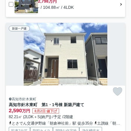
2,798万円
- / 104.88㎡ / 4LDK
新築一戸建
高知市針木東町
高知市針木東町 第1・1号棟 新築戸建て
2,590
万円
8月2日 値下げ
82.21㎡ (2LDK＋S(納戸)) /予定 /2階建
とさでん交通伊野線「朝倉神社前」駅 徒歩35分
土讃線「朝倉」駅 徒歩40分
駐車2台可
防犯カメラ
閑静な住宅地
浄化槽排水