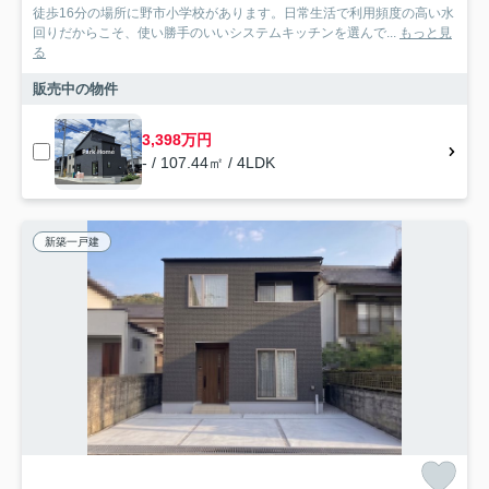
徒歩16分の場所に野市小学校があります。日常生活で利用頻度の高い水
回りだからこそ、使い勝手のいいシステムキッチンを選んで...
もっと見
る
販売中の物件
3,398万円
- / 107.44㎡ / 4LDK
新築一戸建