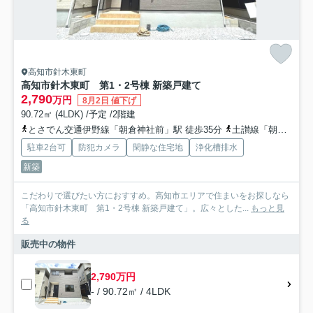
高知市針木東町
高知市針木東町 第1・2号棟 新築戸建て
2,790
万円
8月2日 値下げ
90.72㎡ (4LDK) /予定 /2階建
とさでん交通伊野線「朝倉神社前」駅 徒歩35分
土讃線「朝倉」駅 徒歩40分
駐車2台可
防犯カメラ
閑静な住宅地
浄化槽排水
新築
こだわりで選びたい方におすすめ。高知市エリアで住まいをお探しなら
「高知市針木東町 第1・2号棟 新築戸建て」。広々とした...
もっと見
る
販売中の物件
2,790万円
- / 90.72㎡ / 4LDK