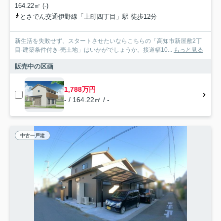
164.22㎡ (-)
とさでん交通伊野線「上町四丁目」駅 徒歩12分
新生活を失敗せず、スタートさせたいならこちらの「高知市新屋敷2丁
目-建築条件付き-売土地」はいかがでしょうか。接道幅10...
もっと見る
販売中の区画
1,788万円
- / 164.22㎡ / -
中古一戸建