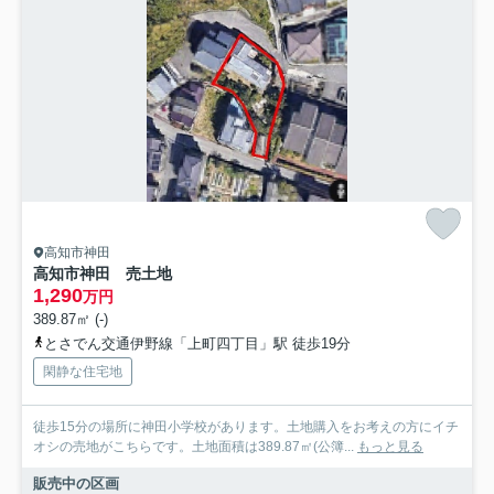
高知市神田
高知市神田 売土地
1,290
万円
389.87㎡ (-)
とさでん交通伊野線「上町四丁目」駅 徒歩19分
閑静な住宅地
徒歩15分の場所に神田小学校があります。土地購入をお考えの方にイチ
オシの売地がこちらです。土地面積は389.87㎡(公簿...
もっと見る
販売中の区画