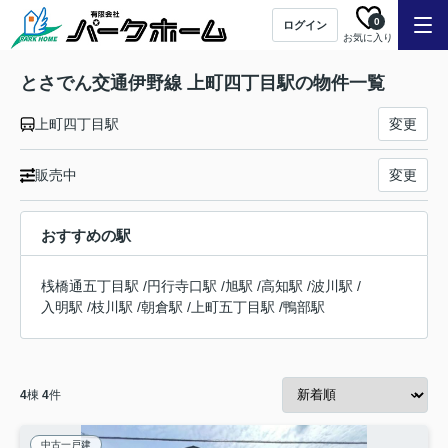
0
ログイン
お気に入り
とさでん交通伊野線 上町四丁目駅の物件一覧
上町四丁目駅
変更
販売中
変更
おすすめの駅
桟橋通五丁目駅
/
円行寺口駅
/
旭駅
/
高知駅
/
波川駅
/
入明駅
/
枝川駅
/
朝倉駅
/
上町五丁目駅
/
鴨部駅
4
棟
4
件
中古一戸建