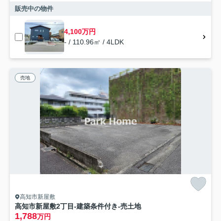
販売中の物件
4,100万円
- / 110.96㎡ / 4LDK
売地
高知市新屋敷
高知市新屋敷2丁目-建築条件付き-売土地
1,788
万円