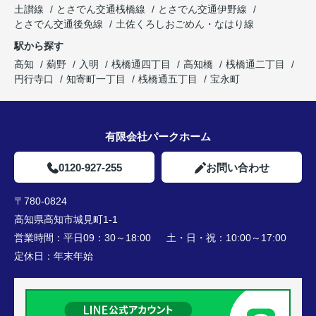
土讃線
とさでん交通桟橋線
とさでん交通伊野線
とさでん交通後免線
土佐くろしおごめん・なはり線
駅から探す
高知
薊野
入明
桟橋通四丁目
高知橋
桟橋通二丁目
円行寺口
知寄町一丁目
桟橋通五丁目
宝永町
有限会社パークホーム
0120-927-255
お問い合わせ
〒780-0824
高知県高知市城見町1-1
営業時間：
平日09：30～18:00 土・日・祝：10:00～17:00
定休日：
年末年始