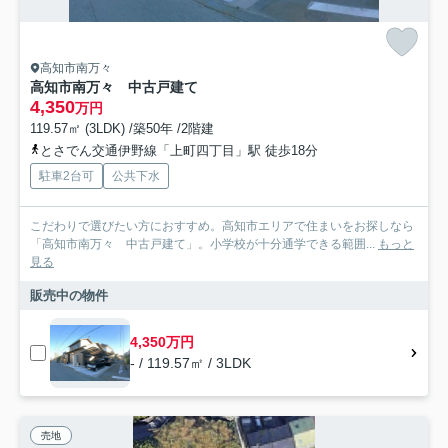
高知市南万々
高知市南万々 中古戸建て
4,350
万円
119.57㎡ (3LDK) /築50年 /2階建
とさでん交通伊野線「上町四丁目」駅 徒歩18分
駐車2台可
公共下水
こだわりで選びたい方におすすめ。高知市エリアで住まいをお探しなら
「高知市南万々 中古戸建て」。小学校が十分通学できる範囲...
もっと
見る
販売中の物件
4,350万円
- / 119.57㎡ / 3LDK
売地