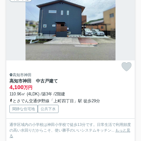
高知市神田
高知市神田 中古戸建て
4,100
万円
110.96㎡ (4LDK) /築3年 /2階建
とさでん交通伊野線「上町四丁目」駅 徒歩29分
閑静な住宅地
公共下水
通学区域内の小学校は神田小学校で徒歩13分です。日常生活で利用頻度
の高い水回りだからこそ、使い勝手のいいシステムキッチン...
もっと見
る