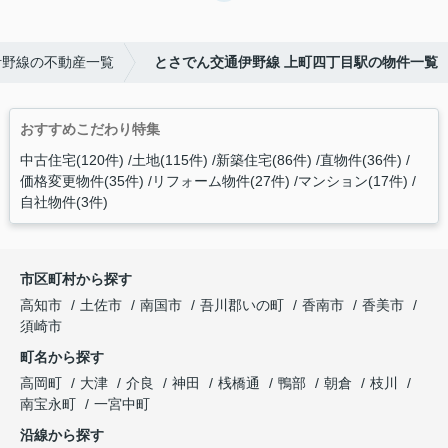
伊野線の不動産一覧
とさでん交通伊野線 上町四丁目駅の物件一覧
おすすめこだわり特集
中古住宅(120件)
土地(115件)
新築住宅(86件)
直物件(36件)
価格変更物件(35件)
リフォーム物件(27件)
マンション(17件)
自社物件(3件)
市区町村から探す
高知市
土佐市
南国市
吾川郡いの町
香南市
香美市
須崎市
町名から探す
高岡町
大津
介良
神田
桟橋通
鴨部
朝倉
枝川
南宝永町
一宮中町
沿線から探す