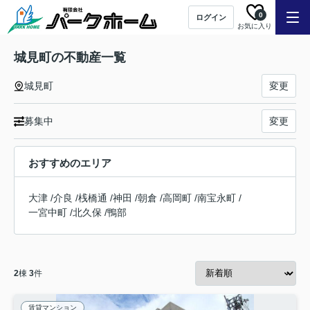
0
ログイン
お気に入り
城見町の不動産一覧
城見町
変更
募集中
変更
おすすめのエリア
大津
/
介良
/
桟橋通
/
神田
/
朝倉
/
高岡町
/
南宝永町
/
一宮中町
/
北久保
/
鴨部
2
棟
3
件
賃貸マンション