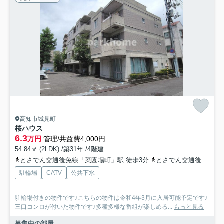
高知市城見町
桜ハウス
6.3
万円
管理/共益費4,000円
54.84㎡ (2LDK) /築31年 /4階建
とさでん交通後免線「菜園場町」駅 徒歩3分
とさでん交通後免線「宝永町」駅 徒歩5分
駐輪場
CATV
公共下水
駐輪場付きの物件です♪こちらの物件は令和4年3月に入居可能予定です♪
三口コンロが付いた物件です♪多種多様な番組が楽しめる...
もっと見る
募集中の部屋