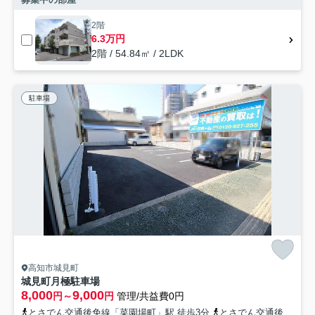
2階
6.3万円
2階 / 54.84㎡ / 2LDK
駐車場
高知市城見町
城見町月極駐車場
8,000
9,000
円～
円
管理/共益費0円
とさでん交通後免線「菜園場町」駅 徒歩3分
とさでん交通後免線「宝永町」駅 徒歩4分