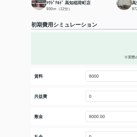
ﾏｸﾄﾞﾅﾙﾄﾞ 高知稲荷町店
高
930ｍ（12分）
9
初期費用シミュレーション
※実際
賃料
共益費
敷金
礼金