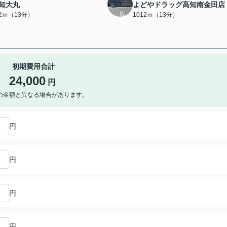
知大丸
よどやドラッグ高知南金田店
72ｍ（13分）
1012ｍ（13分）
初期費用合計
24,000
円
の金額と異なる場合があります。
円
円
円
円