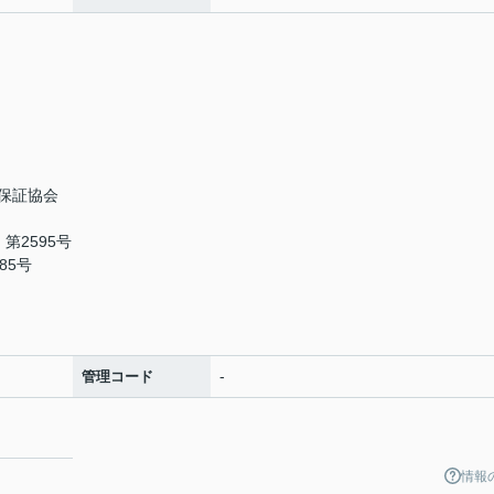
保証協会
第2595号
85号
-
管理コード
情報