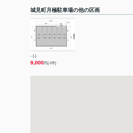
城見町月極駐車場の他の区画
- (-)
9,000
円(-/坪)