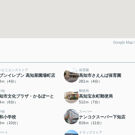
Google Ma
ンビニエンスストア
保育園
ブンイレブン 高知菜園場町店
高知市さえんば保育園
68ｍ（4分）
281ｍ（4分）
の他
郵便局
知市文化プラザ・かるぽーと
高知宝永町郵便局
14ｍ（6分）
512ｍ（7分）
学校
スーパー
和小学校
ナンコクスーパー下知店
63ｍ（10分）
816ｍ（11分）
パート
ドラッグストア