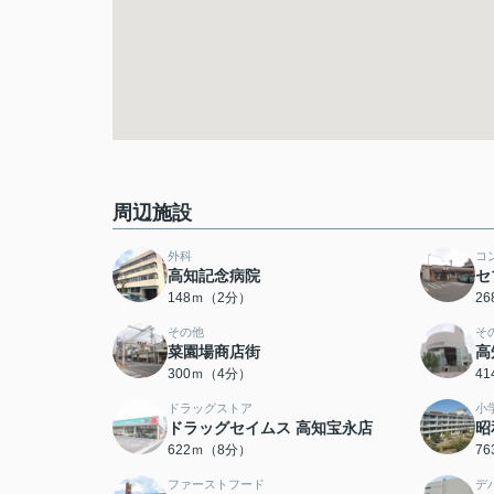
周辺施設
外科
コ
高知記念病院
セ
148ｍ（2分）
2
その他
そ
菜園場商店街
高
300ｍ（4分）
4
ドラッグストア
小
ドラッグセイムス 高知宝永店
昭
622ｍ（8分）
7
ファーストフード
デ