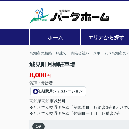
ホーム
エリアから探す
高知市の新築一戸建て｜有限会社パークホーム
高知市の
城見町月極駐車場
8,000
円
管理 / 共益費 -
初期費用シミュレーション
高知県
高知市
城見町
とさでん交通後免線「菜園場町」駅徒歩3分
とさで
とさでん交通後免線「知寄町一丁目」駅徒歩7分
1
/
9