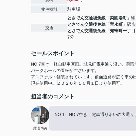
駐車場
物件種別
とさでん交通後免線
「
菜園場町
」駅
とさでん交通後免線
「
宝永町
」駅 
交通
とさでん交通後免線
「
知寄町一丁目
7分
セールスポイント
NO.7空き 軽自動車区画。城見町電車通り沿い、菜園
パークホームの看板がございます。
アスファルト舗装されています。前面道路が広く車の
現在使用中。２０２６年１０月１日より使用可。
担当者のコメント
NO.1 NO.7空き 電車通り沿いの大
尾池 尚美