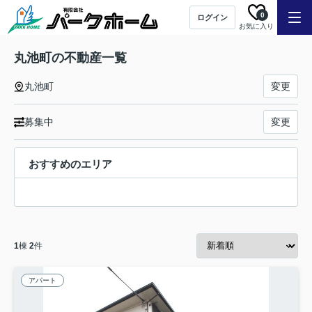
0
ログイン
お気に入り
丸池町の不動産一覧
丸池町
変更
募集中
変更
おすすめのエリア
1
棟
2
件
アパート