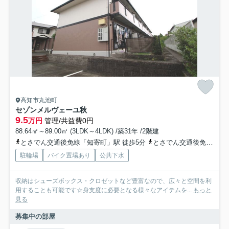
高知市丸池町
セゾンメルヴェーユ秋
9.5
万円
管理/共益費0円
88.64㎡～89.00㎡ (3LDK～4LDK) /築31年 /2階建
とさでん交通後免線「知寄町」駅 徒歩5分
とさでん交通後免線「知寄町三丁目」駅 徒歩6分
駐輪場
バイク置場あり
公共下水
収納はシューズボックス・クロゼットなど豊富なので、広々と空間を利
用することも可能です☆身支度に必要となる様々なアイテムを...
もっと
見る
募集中の部屋