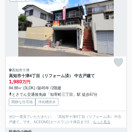
高知市十津
高知市十津4丁目（リフォーム済） 中古戸建て
1,980
万円
84.88㎡ (3LDK) /築45年 /2階建
とさでん交通後免線「知寄町三丁目」駅 徒歩67分
閑静な住宅地
浄化槽排水
ぜひ一度見ていただきたい、「高知市十津4丁目（リフォーム済） 中古
戸建て」です。ACEONE(エースワン) 十津店まで2...
もっと見る
販売中の物件