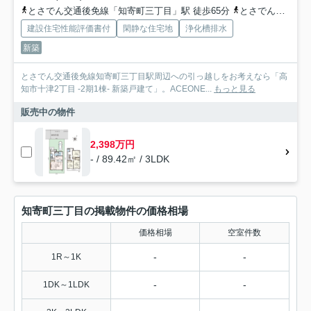
とさでん交通後免線「知寄町三丁目」駅 徒歩65分
とさでん交通「十津」バス停下車 徒歩4分
建設住宅性能評価書付
閑静な住宅地
浄化槽排水
新築
とさでん交通後免線知寄町三丁目駅周辺への引っ越しをお考えなら「高
知市十津2丁目 -2期1棟- 新築戸建て」。ACEONE...
もっと見る
販売中の物件
2,398万円
- / 89.42㎡ / 3LDK
知寄町三丁目の掲載物件の価格相場
価格相場
空室件数
-
-
1R～1K
-
-
1DK～1LDK