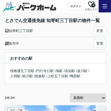
0
ログイン
お気に入り
とさでん交通後免線 知寄町三丁目駅の物件一覧
知寄町三丁目駅
変更
販売中
変更
おすすめの駅
桟橋通五丁目駅
/
円行寺口駅
/
旭駅
/
高知駅
/
波川駅
/
入明駅
/
枝川駅
/
朝倉駅
/
上町五丁目駅
/
鴨部駅
2
棟
2
件
中古一戸建