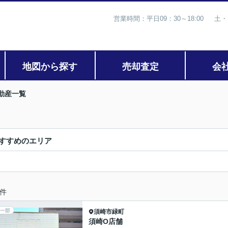
営業時間：平日09：30～18:00 土・
地図から探す
売却査定
会
動産一覧
すすめのエリア
件
一部
須崎市
緑町
須崎O店舗