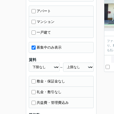
アパート
マンション
一戸建て
ファ
り。
募集中のみ表示
も払
賃料
～
敷金・保証金なし
礼金・敷引なし
共益費・管理費込み