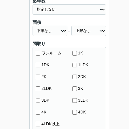
築年数
面積
～
間取り
ワンルーム
1K
1DK
1LDK
2K
2DK
2LDK
3K
3DK
3LDK
4K
4DK
4LDK以上