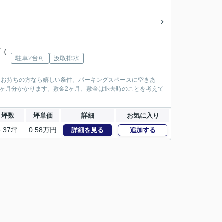
「く
駐車2台可
汲取排水
をお持ちの方なら嬉しい条件。パーキングスペースに空きあ
ヶ月分かかります。敷金2ヶ月、敷金は退去時のことを考えて
坪数
坪単価
詳細
お気に入り
6.37坪
0.58万円
詳細を見る
追加する