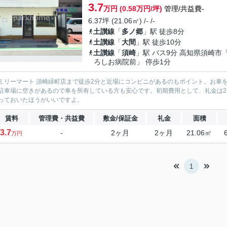
3.7
万円 (0.58万円/坪)
管理/共益費-
6.37坪 (21.06㎡) /- /-
土讃線
「
多ノ郷
」駅 徒歩8分
土讃線
「
大間
」駅 徒歩10分
土讃線
「
須崎
」駅 バス9分 高知県須崎市
ろしお病院前」 停歩1分
ミリーマート 須崎緑町店まで徒歩2分と近場にコンビニがあるのもポイント。お車
駐車場に空きがあるので車を所有している方も安心です。初期費用として、礼金は2
っておいたほうがいいですよ。
賃料
管理費・共益費
敷金/保証金
礼金
面積
3.7
-
2ヶ月
2ヶ月
21.06㎡
万円
1