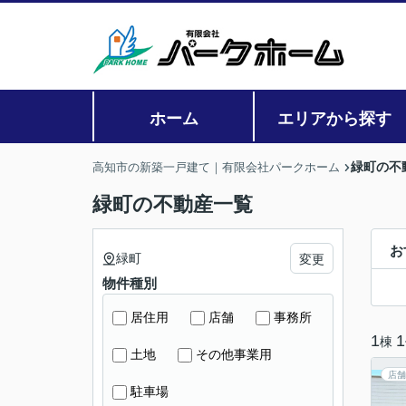
ホーム
エリアから探す
緑町の不
高知市の新築一戸建て｜有限会社パークホーム
緑町の不動産一覧
お
緑町
変更
物件種別
居住用
店舗
事務所
1
1
棟
土地
その他事業用
店舗
駐車場