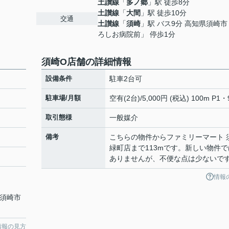
土讃線
「
多ノ郷
」駅 徒歩8分
土讃線
「
大間
」駅 徒歩10分
交通
土讃線
「
須崎
」駅 バス9分 高知県須崎
ろしお病院前」 停歩1分
須崎O店舗の詳細情報
設備条件
駐車2台可
駐車場/月額
空有(2台)/5,000円 (税込) 100m P1・
取引態様
一般媒介
備考
こちらの物件からファミリーマート 
緑町店まで113mです。新しい物件で
ありませんが、不便な点は少ないで
情報
県須崎市
情報の見方