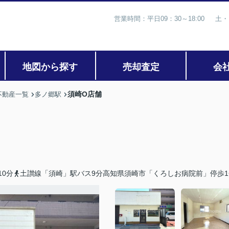
営業時間：平日09：30～18:00 土・
地図から探す
売却査定
会
須崎O店舗
不動産一覧
多ノ郷駅
0分
土讃線「須崎」駅バス9分高知県須崎市「くろしお病院前」停歩1