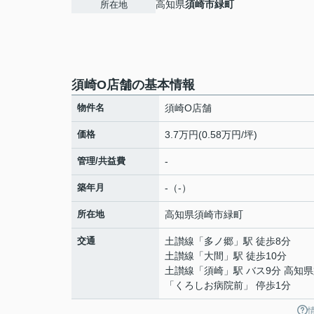
高知県
須崎市
緑町
所在地
須崎O店舗の基本情報
物件名
須崎O店舗
価格
3.7万円(0.58万円/坪)
管理/共益費
-
築年月
-（-）
所在地
高知県
須崎市
緑町
交通
土讃線
「
多ノ郷
」駅 徒歩8分
土讃線
「
大間
」駅 徒歩10分
土讃線
「
須崎
」駅 バス9分 高知
「くろしお病院前」 停歩1分