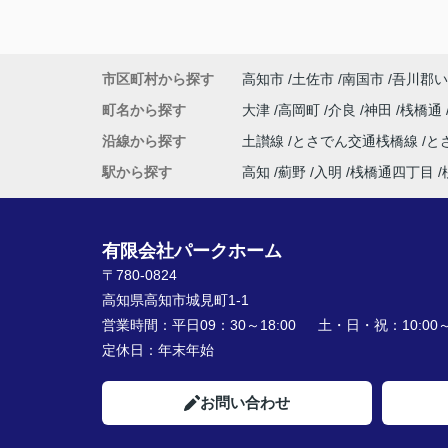
市区町村から探す
高知市
土佐市
南国市
吾川郡い
町名から探す
大津
高岡町
介良
神田
桟橋通
沿線から探す
土讃線
とさでん交通桟橋線
と
駅から探す
高知
薊野
入明
桟橋通四丁目
有限会社パークホーム
〒780-0824
高知県高知市城見町1-1
営業時間：
平日09：30～18:00 土・日・祝：10:00～1
定休日：
年末年始
お問い合わせ