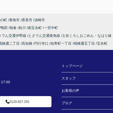
の町
香南市
香美市
須崎市
鴨部
朝倉
枝川
南宝永町
一宮中町
さでん交通伊野線
とさでん交通後免線
土佐くろしおごめん・なはり線
桟橋通二丁目
高知橋
円行寺口
知寄町一丁目
桟橋通五丁目
宝永町
トップページ
スタッフ
7:00
お客様の声
0120-927-255
ブログ