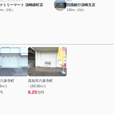
ンビニエンスストア
銀行
ァミリーマート 須崎緑町店
四国銀行須崎支店
13ｍ（2分）
130ｍ（2分）
六泉寺町
高知市六泉寺町
00㎡)
- (33.00㎡)
8.25
円
万円