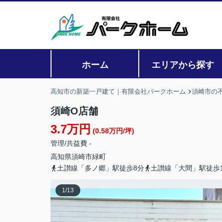
ホーム
エリアから探す
高知市の新築一戸建て｜有限会社パークホーム
須崎市の
須崎O店舗
3.7万円
(0.58万円/坪)
管理/共益費 -
高知県
須崎市
緑町
土讃線「多ノ郷」駅徒歩8分
土讃線「大間」駅徒歩1
1
/
13