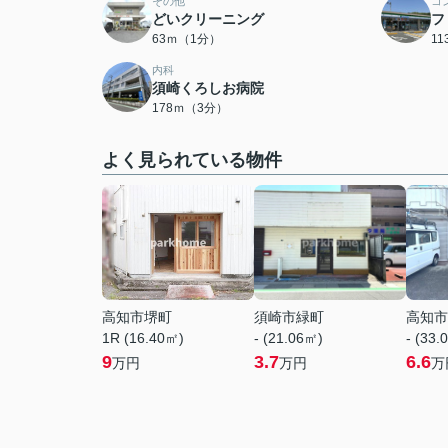
その他
コ
どいクリーニング
フ
63ｍ（1分）
1
内科
須崎くろしお病院
178ｍ（3分）
よく見られている物件
高知市堺町
須崎市緑町
高知市
1R (16.40㎡)
- (21.06㎡)
- (33.
9
3.7
6.6
万円
万円
万