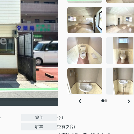
-
-(-)
築年
空有(2台)
駐車