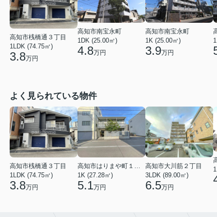
高知市南宝永町
高知市南宝永町
高知市桟橋通３丁目
1DK (25.00㎡)
1K (25.00㎡)
1
1LDK (74.75㎡)
4.8
3.9
万円
万円
3.8
万円
よく見られている物件
高知市桟橋通３丁目
高知市はりまや町１丁目
高知市大川筋２丁目
1
1LDK (74.75㎡)
1K (27.28㎡)
3LDK (89.00㎡)
3.8
5.1
6.5
万円
万円
万円