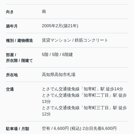
南
向き
2005年2月(築21年)
築年月
賃貸マンション / 鉄筋コンクリート
種別 / 建物構造
5階 / 5階 / 6階建
部屋 /
所在階 / 階建て
高知県
高知市
札場
所在地
とさでん交通後免線
「
知寄町
」駅 徒歩14分
交通
とさでん交通後免線
「
知寄町二丁目
」駅 徒歩
13分
とさでん交通後免線
「
知寄町三丁目
」駅 徒歩
12分
空有 / 6,600円 (税込) 2台目先着6,600円
駐車場 / 月額