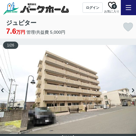
0
ログイン
お気に入り
ジュピター
7.6
万円
管理/共益費 5,000円
1
/
26