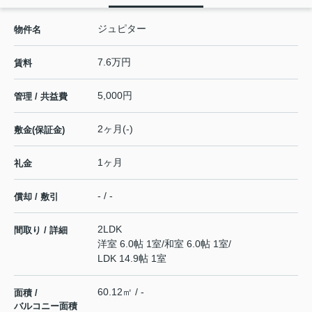
ジュピター
物件名
7.6万円
賃料
5,000円
管理 / 共益費
2ヶ月(-)
敷金(保証金)
1ヶ月
礼金
- / -
償却 / 敷引
2LDK
間取り / 詳細
洋室 6.0帖 1室
/
和室 6.0帖 1室
/
LDK 14.9帖 1室
60.12㎡ / -
面積 /
バルコニー面積