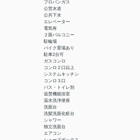
プロパンガス
公営水道
公共下水
エレベーター
電気有
２面バルコニー
駐輪場
バイク置場あり
駐車2台可
ガスコンロ
コンロ２口以上
システムキッチン
コンロ３口
バス・トイレ別
追焚機能浴室
温水洗浄便座
洗面台
洗髪洗面化粧台
シャワー
独立洗面台
エアコン
シューズボックス