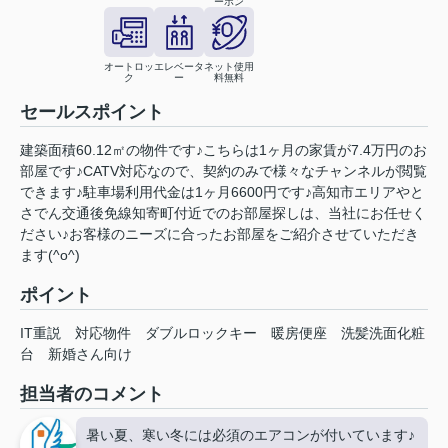
ーホン
オートロッ
エレベータ
ネット使用
ク
ー
料無料
セールスポイント
建築面積60.12㎡の物件です♪こちらは1ヶ月の家賃が7.4万円のお
部屋です♪CATV対応なので、契約のみで様々なチャンネルが閲覧
できます♪駐車場利用代金は1ヶ月6600円です♪高知市エリアやと
さでん交通後免線知寄町付近でのお部屋探しは、当社にお任せく
ださい♪お客様のニーズに合ったお部屋をご紹介させていただき
ます(^o^)
ポイント
IT重説
対応物件
ダブルロックキー
暖房便座
洗髪洗面化粧
台
新婚さん向け
担当者のコメント
暑い夏、寒い冬には必須のエアコンが付いています♪