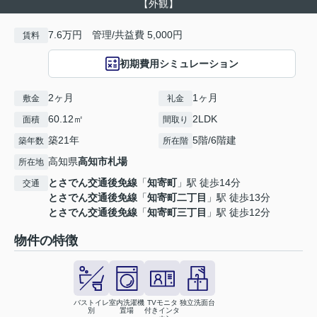
【外観】
7.6万円 管理/共益費 5,000円
賃料
初期費用シミュレーション
2ヶ月
1ヶ月
敷金
礼金
60.12㎡
2LDK
面積
間取り
築21年
5階/6階建
築年数
所在階
高知県
高知市
札場
所在地
とさでん交通後免線
「
知寄町
」駅 徒歩14分
交通
とさでん交通後免線
「
知寄町二丁目
」駅 徒歩13分
とさでん交通後免線
「
知寄町三丁目
」駅 徒歩12分
物件の特徴
バストイレ
室内洗濯機
TVモニタ
独立洗面台
別
置場
付きインタ