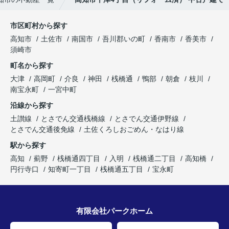
市区町村から探す
高知市
土佐市
南国市
吾川郡いの町
香南市
香美市
須崎市
町名から探す
大津
高岡町
介良
神田
桟橋通
鴨部
朝倉
枝川
南宝永町
一宮中町
沿線から探す
土讃線
とさでん交通桟橋線
とさでん交通伊野線
とさでん交通後免線
土佐くろしおごめん・なはり線
駅から探す
高知
薊野
桟橋通四丁目
入明
桟橋通二丁目
高知橋
円行寺口
知寄町一丁目
桟橋通五丁目
宝永町
有限会社パークホーム