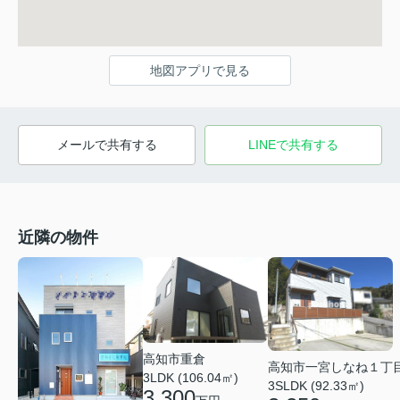
地図アプリで見る
メールで共有する
LINEで共有する
近隣の物件
高知市重倉
高知市一宮しなね１丁
3LDK (106.04㎡)
3SLDK (92.33㎡)
3,300