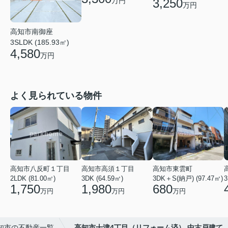
万円
3,250
万円
高知市南御座
3SLDK (185.93㎡)
4,580
万円
よく見られている物件
高知市八反町１丁目
高知市高須１丁目
高知市東雲町
2LDK (81.00㎡)
3DK (64.59㎡)
3DK＋S(納戸) (97.47㎡)
3
1,750
1,980
680
万円
万円
万円
知市の不動産一覧
高知市十津4丁目（リフォーム済） 中古戸建て