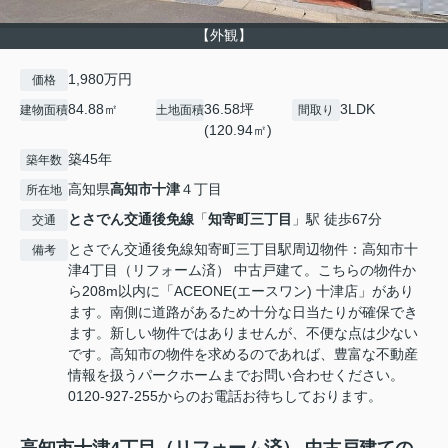
【外観】
1,980万円
価格
84.88㎡
36.58坪
3LDK
建物面積
土地面積
間取り
(120.94㎡)
築45年
築年数
高知県
高知市
十津
４丁目
所在地
とさでん交通後免線
「
知寄町三丁目
」駅 徒歩67分
交通
とさでん交通後免線知寄町三丁目駅周辺物件：高知市十
備考
津4丁目（リフォーム済） 中古戸建て。こちらの物件か
ら208m以内に「ACEONE(エースワン) 十津店」があり
ます。南側に道路があるため十分な日当たりが確保でき
ます。新しい物件ではありませんが、不便な点は少ない
です。高知市の物件を求めるのであれば、豊富な不動産
情報を扱うパークホームまでお問い合わせください。
0120-927-255からのお電話お待ちしております。