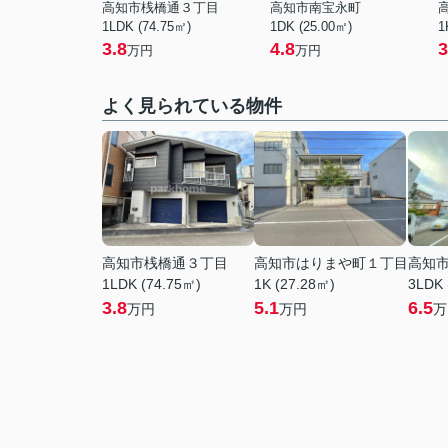
高知市桟橋通３丁目
高知市南宝永町
1LDK (74.75㎡)
1DK (25.00㎡)
1
3.8
4.8
3
万円
万円
よく見られている物件
高知市桟橋通３丁目
高知市はりまや町１丁目
高知
1LDK (74.75㎡)
1K (27.28㎡)
3LDK 
3.8
5.1
6.5
万円
万円
万