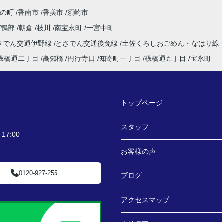
の町
香南市
香美市
須崎市
鴨部
朝倉
枝川
南宝永町
一宮中町
さでん交通伊野線
とさでん交通後免線
土佐くろしおごめん・なはり線
桟橋通二丁目
高知橋
円行寺口
知寄町一丁目
桟橋通五丁目
宝永町
トップページ
スタッフ
7:00
お客様の声
0120-927-255
ブログ
アクセスマップ