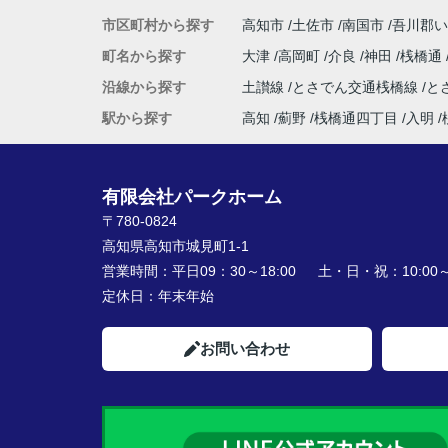
市区町村から探す
高知市
土佐市
南国市
吾川郡い
町名から探す
大津
高岡町
介良
神田
桟橋通
沿線から探す
土讃線
とさでん交通桟橋線
と
駅から探す
高知
薊野
桟橋通四丁目
入明
有限会社パークホーム
〒780-0824
高知県高知市城見町1-1
営業時間：
平日09：30～18:00 土・日・祝：10:00～1
定休日：
年末年始
お問い合わせ