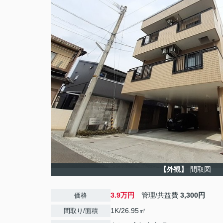
【外観】
間取図
3.9万円
管理/共益費
3,300円
価格
1K/26.95㎡
間取り/面積