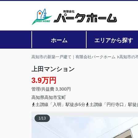
ホーム
エリアから探す
高知市の新築一戸建て｜有限会社パークホーム
高知市の
上田マンション
3.9万円
管理/共益費 3,300円
高知県
高知市
宝町
土讃線「入明」駅徒歩5分
土讃線「円行寺口」駅徒
1
/
13