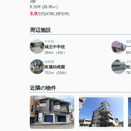
2階
8.15坪 (26.95㎡)
3.9
万円(4785.28円/坪)
周辺施設
中学校
保
城北中学校
一
264ｍ（4分）
6
幼稚園
小
附属幼稚園
附
752ｍ（10分）
7
近隣の物件