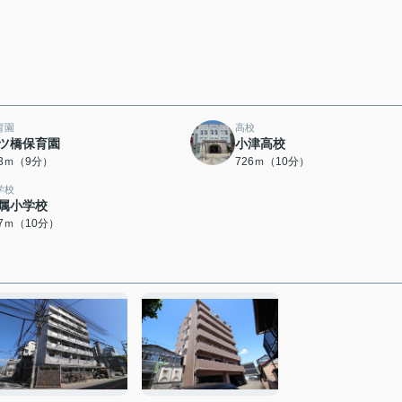
育園
高校
ツ橋保育園
小津高校
43ｍ（9分）
726ｍ（10分）
学校
属小学校
87ｍ（10分）