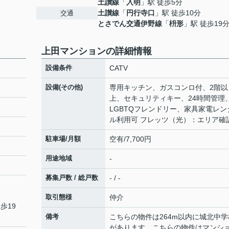
土讃線
「
入明
」駅 徒歩5分
土讃線
「
円行寺口
」駅 徒歩10分
交通
とさでん交通伊野線
「
枡形
」駅 徒歩19
上田マンションの詳細情報
設備条件
CATV
設備(その他)
専用キッチン、ガスコンロ付、2階以
上、セキュリティキー、24時間管理
LGBTQフレンドリー、家具家電レン
ル利用可 フレッツ（光）：エリア確
駐車場/月額
空有/7,700円
用途地域
-
募集戸数 / 総戸数
- / -
取引態様
仲介
歩19
備考
こちらの物件は264m以内に城北中学
があります。こちらの物件はマンシ