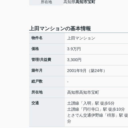
高知県
高知市
宝町
所在地
上田マンションの基本情報
物件名
上田マンション
価格
3.9万円
管理/共益費
3,300円
築年月
2001年9月（築24年）
総戸数
-
所在地
高知県
高知市
宝町
交通
土讃線
「
入明
」駅 徒歩5分
土讃線
「
円行寺口
」駅 徒歩10分
とさでん交通伊野線
「
枡形
」駅 徒
分