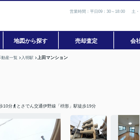
営業時間：平日09：30～18:00 土・
地図から探す
売却査定
会
上田マンション
不動産一覧
入明駅
歩10分
とさでん交通伊野線「枡形」駅徒歩19分