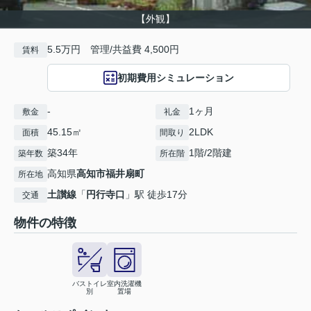
【外観】
5.5万円 管理/共益費 4,500円
賃料
初期費用シミュレーション
-
1ヶ月
敷金
礼金
45.15㎡
2LDK
面積
間取り
築34年
1階/2階建
築年数
所在階
高知県
高知市
福井扇町
所在地
土讃線
「
円行寺口
」駅 徒歩17分
交通
物件の特徴
バストイレ
室内洗濯機
別
置場