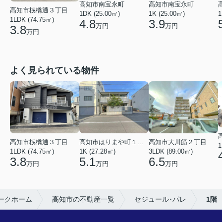
高知市南宝永町
高知市南宝永町
高知市桟橋通３丁目
1DK (25.00㎡)
1K (25.00㎡)
1
1LDK (74.75㎡)
4.8
3.9
万円
万円
3.8
万円
よく見られている物件
高知市桟橋通３丁目
高知市はりまや町１丁目
高知市大川筋２丁目
1
1LDK (74.75㎡)
1K (27.28㎡)
3LDK (89.00㎡)
3.8
5.1
6.5
万円
万円
万円
ークホーム
高知市の不動産一覧
セジュール･パレ
1階