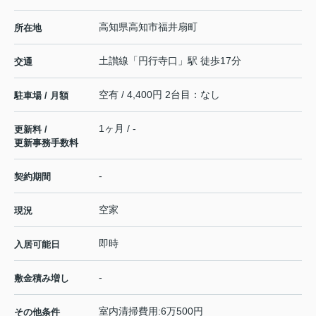
高知県
高知市
福井扇町
所在地
土讃線
「
円行寺口
」駅 徒歩17分
交通
空有 / 4,400円 2台目：なし
駐車場 / 月額
1ヶ月 / -
更新料 /
更新事務手数料
-
契約期間
空家
現況
即時
入居可能日
-
敷金積み増し
室内清掃費用:6万500円
その他条件