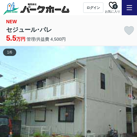
0
ログイン
お気に入り
NEW
セジュール･パレ
5.5
万円
管理/共益費 4,500円
1
/
6