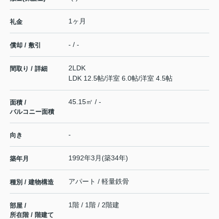
1ヶ月
礼金
- / -
償却 / 敷引
2LDK
間取り / 詳細
LDK 12.5帖
/
洋室 6.0帖
/
洋室 4.5帖
45.15㎡ / -
面積 /
バルコニー面積
-
向き
1992年3月(築34年)
築年月
アパート / 軽量鉄骨
種別 / 建物構造
1階 / 1階 / 2階建
部屋 /
所在階 / 階建て