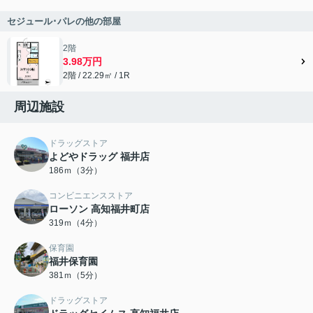
セジュール･パレの他の部屋
2階
3.98万円
2階 / 22.29㎡ / 1R
周辺施設
ドラッグストア
よどやドラッグ 福井店
186ｍ（3分）
コンビニエンスストア
ローソン 高知福井町店
319ｍ（4分）
保育園
福井保育園
381ｍ（5分）
ドラッグストア