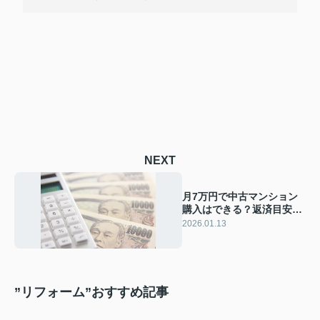
NEXT
月7万円で中古マンション
購入はできる？返済目安や
借入額の考え方も解説
2026.01.13
”リフォーム”おすすめ記事