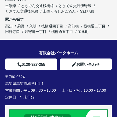
土讃線
とさでん交通桟橋線
とさでん交通伊野線
とさでん交通後免線
土佐くろしおごめん・なはり線
駅から探す
高知
薊野
入明
桟橋通四丁目
高知橋
桟橋通二丁目
円行寺口
知寄町一丁目
桟橋通五丁目
宝永町
有限会社パークホーム
0120-927-255
お問い合わせ
〒780-0824
高知県高知市城見町1-1
営業時間：
平日09：30～18:00 土・日・祝：10:00～17:00
定休日：
年末年始