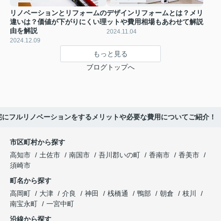
リノベーションとリフォームの
デザインリフォームとは？メリ
違いは？価値が下がりにくい理
ットや費用相場もあわせて解説
由を解説
2024.11.04
2024.12.09
もっと見る
ブログトップへ
宅にフルリノベーションをするメリットや必要な費用についてご紹介！
市区町村から探す
高知市
土佐市
南国市
吾川郡いの町
香南市
香美市
須崎市
町名から探す
高岡町
大津
介良
神田
桟橋通
鴨部
朝倉
枝川
南宝永町
一宮中町
沿線から探す