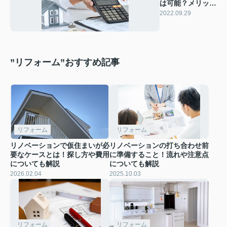
は可能？メリット
とデメリットと
2022.09.29
は？
”リフォーム”おすすめ記事
リフォーム
リフォーム
リノベーションで仮住まいが必
リノベーションの打ち合わせ前
要なケースとは！探し方や費用
に準備すること！流れや注意点
についても解説
についても解説
2026.02.04
2025.10.03
リフォーム
リフォーム