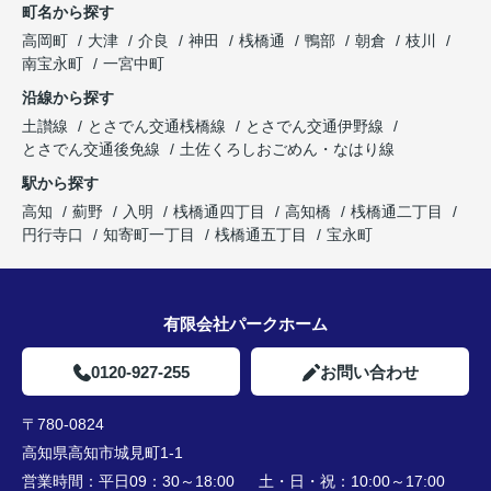
町名から探す
高岡町
大津
介良
神田
桟橋通
鴨部
朝倉
枝川
南宝永町
一宮中町
沿線から探す
土讃線
とさでん交通桟橋線
とさでん交通伊野線
とさでん交通後免線
土佐くろしおごめん・なはり線
駅から探す
高知
薊野
入明
桟橋通四丁目
高知橋
桟橋通二丁目
円行寺口
知寄町一丁目
桟橋通五丁目
宝永町
有限会社パークホーム
0120-927-255
お問い合わせ
〒780-0824
高知県高知市城見町1-1
営業時間：
平日09：30～18:00 土・日・祝：10:00～17:00