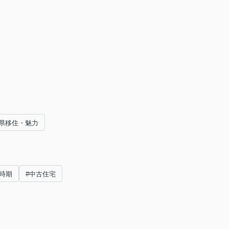
県移住・魅力
時期
#中古住宅