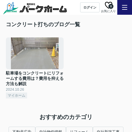
0
ログイン
お気に入り
コンクリート打ちのブログ一覧
駐車場をコンクリートにリフォ
ームする費用は？費用を抑える
方法も解説
2024.10.26
マイホーム
おすすめのカテゴリ
不動産広告
自社物件情報
リフォーム
自社新築工事