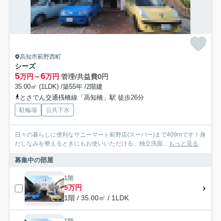
高知市薊野西町
シーズ
5
6
万円～
万円
管理/共益費0円
35.00㎡ (1LDK) /築55年 /2階建
とさでん交通桟橋線「高知橋」駅 徒歩26分
駐輪場
公共下水
日々の暮らしに便利なサニーマート薊野店(スーパー)まで409mです！身
だしなみを整えるときにもお使いいただける、独立洗面...
もっと見る
募集中の部屋
1階
5万円
1階 / 35.00㎡ / 1LDK