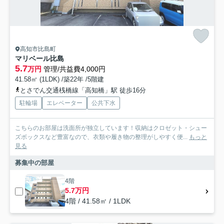
高知市比島町
マリベール比島
5.7
万円
管理/共益費4,000円
41.58㎡ (1LDK) /築22年 /5階建
とさでん交通桟橋線「高知橋」駅 徒歩16分
駐輪場
エレベーター
公共下水
こちらのお部屋は洗面所が独立しています！収納はクロゼット・シュー
ズボックスなど豊富なので、衣類や履き物の整理がしやすく便...
もっと
見る
募集中の部屋
4階
5.7万円
4階 / 41.58㎡ / 1LDK