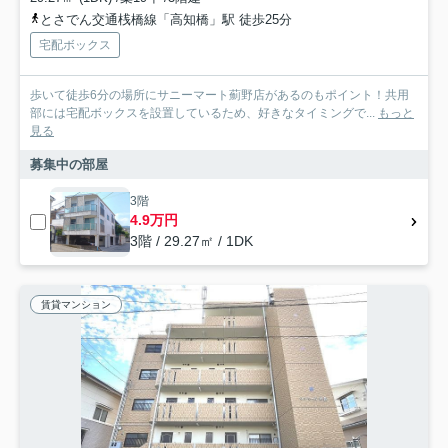
とさでん交通桟橋線「高知橋」駅 徒歩25分
宅配ボックス
歩いて徒歩6分の場所にサニーマート薊野店があるのもポイント！共用
部には宅配ボックスを設置しているため、好きなタイミングで...
もっと
見る
募集中の部屋
3階
4.9万円
3階 / 29.27㎡ / 1DK
賃貸マンション