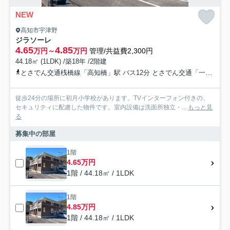
NEW
高知市宇津野
ジラソーレ
4.65
4.85
万円～
万円
管理/共益費2,300円
44.18㎡ (1LDK) /築18年 /2階建
とさでん交通桟橋線「高知橋」駅 バス12分 とさでん交通「一の谷入口」 停歩1分
徒歩24分の場所に初月小学校があります。TVインターフォン付きの、
セキュリティに配慮した物件です。室内設備は洗面所独立・...
もっと見
る
募集中の部屋
1階
4.65万円
1階 / 44.18㎡ / 1LDK
1階
4.85万円
1階 / 44.18㎡ / 1LDK