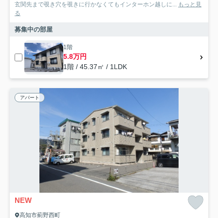
玄関先まで覗き穴を覗きに行かなくてもインターホン越しに...
もっと見
る
募集中の部屋
1階
5.8万円
1階 / 45.37㎡ / 1LDK
アパート
NEW
高知市薊野西町