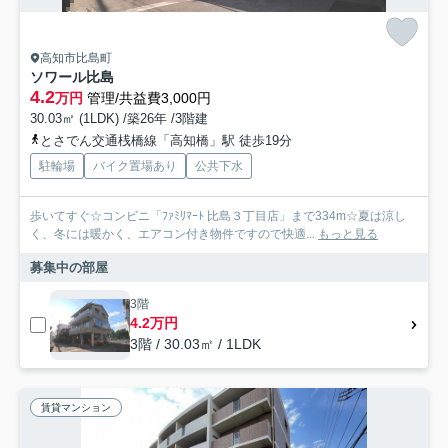
高知市比島町
ソワール比島
4.2
万円
管理/共益費3,000円
30.03㎡ (1LDK) /築26年 /3階建
とさでん交通桟橋線「高知橋」駅 徒歩19分
駐輪場
バイク置場あり
公共下水
歩いてすぐ☆コンビニ「ﾌｧﾐﾘﾏｰﾄ 比島３丁目店」まで334m☆夏は涼し
く、冬には暖かく、エアコン付き物件ですので快適...
もっと見る
募集中の部屋
3階
4.2万円
3階 / 30.03㎡ / 1LDK
賃貸マンション