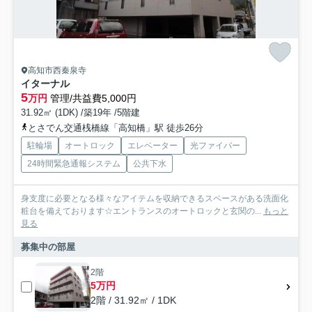
高知市西秦泉寺
イターナル
5
万円
管理/共益費5,000円
31.92㎡ (1DK) /築19年 /5階建
とさでん交通桟橋線「高知橋」駅 徒歩26分
駐輪場
オートロック
エレベーター
光ファイバー
24時間緊急通報システム
公共下水
身支度に必要となる様々なアイテムを収納できるスペースがある洗面化
粧台を備えております☆エントランスのオートロックと玄関の...
もっと
見る
募集中の部屋
2階
5万円
2階 / 31.92㎡ / 1DK