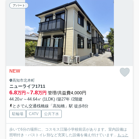
アパート
NEW
高知市北本町
ニューライフ1711
6.8
7.8
万円～
万円
管理/共益費4,000円
44.20㎡～44.64㎡ (1LDK) /築27年 /2階建
とさでん交通桟橋線「高知橋」駅 徒歩8分
駐輪場
CATV
公共下水
歩いて6分の場所に、コスモス江陽小学校前店があります。室内設備は
照明付き・バストイレ別など充実した設備を備え付けています...
もっと