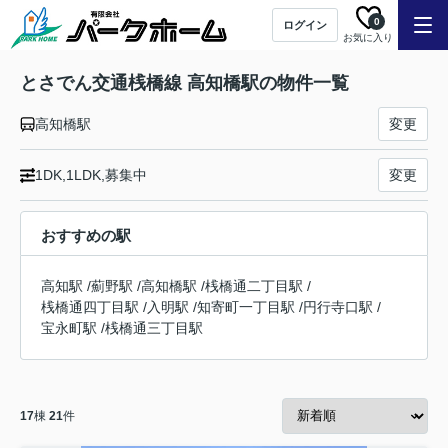
0
ログイン
お気に入り
とさでん交通桟橋線 高知橋駅の物件一覧
高知橋駅
変更
1DK,1LDK,募集中
変更
おすすめの駅
高知駅
/
薊野駅
/
高知橋駅
/
桟橋通二丁目駅
/
桟橋通四丁目駅
/
入明駅
/
知寄町一丁目駅
/
円行寺口駅
/
宝永町駅
/
桟橋通三丁目駅
17
棟
21
件