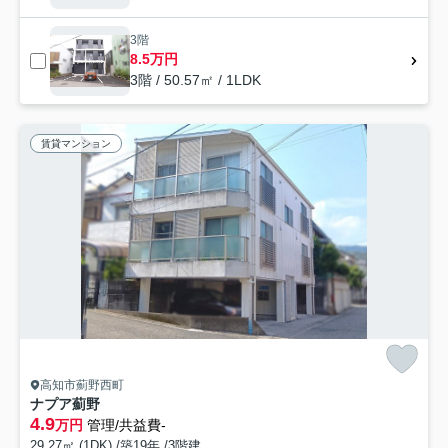
3階
8.5万円
3階 / 50.57㎡ / 1LDK
賃貸マンション
高知市薊野西町
ナプア薊野
4.9
万円
管理/共益費-
29.27㎡ (1DK) /築19年 /3階建