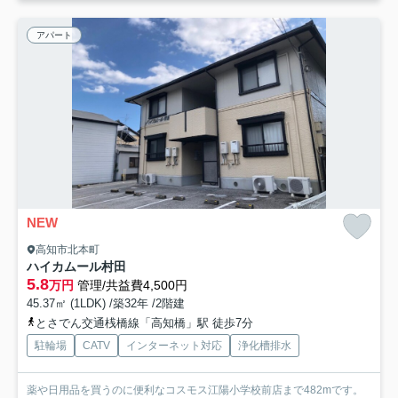
アパート
NEW
高知市北本町
ハイカムール村田
5.8
万円
管理/共益費4,500円
45.37㎡ (1LDK) /築32年 /2階建
とさでん交通桟橋線「高知橋」駅 徒歩7分
駐輪場
CATV
インターネット対応
浄化槽排水
薬や日用品を買うのに便利なコスモス江陽小学校前店まで482mです。