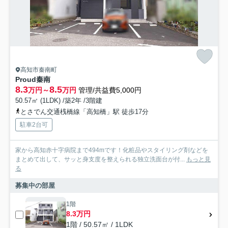
高知市秦南町
Proud秦南
8.3
8.5
万円～
万円
管理/共益費5,000円
50.57㎡ (1LDK) /築2年 /3階建
とさでん交通桟橋線「高知橋」駅 徒歩17分
駐車2台可
家から高知赤十字病院まで494mです！化粧品やスタイリング剤などを
まとめて出して、サッと身支度を整えられる独立洗面台が付...
もっと見
る
募集中の部屋
1階
8.3万円
1階 / 50.57㎡ / 1LDK