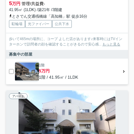
5
万円
管理/共益費-
41.95㎡ (1LDK) /築21年 /3階建
とさでん交通桟橋線「高知橋」駅 徒歩16分
駐輪場
光ファイバー
公共下水
歩いて465mの場所に、コープ よしだ店があります♪来客時にはTVイン
ターホンで訪問者の顔を確認することがきるので安心感...
もっと見る
募集中の部屋
1階
5万円
1階 / 41.95㎡ / 1LDK
アパート