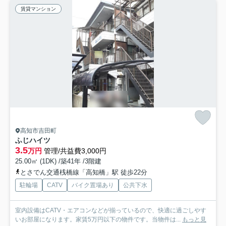
賃貸マンション
高知市吉田町
ふじハイツ
3.5
万円
管理/共益費3,000円
25.00㎡ (1DK) /築41年 /3階建
とさでん交通桟橋線「高知橋」駅 徒歩22分
駐輪場
CATV
バイク置場あり
公共下水
室内設備はCATV・エアコンなどが揃っているので、快適に過ごしやす
いお部屋になります。家賃5万円以下の物件です。当物件は...
もっと見