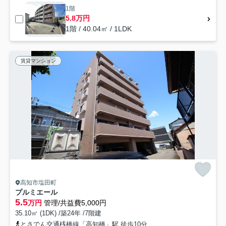
1階
5.8万円
1階 / 40.04㎡ / 1LDK
賃貸マンション
高知市塩田町
プルミエール
5.5
万円
管理/共益費5,000円
35.10㎡ (1DK) /築24年 /7階建
とさでん交通桟橋線「高知橋」駅 徒歩10分