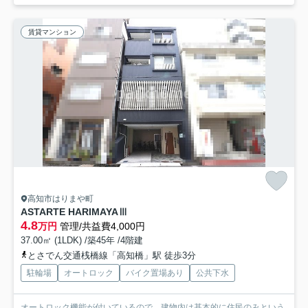
賃貸マンション
高知市はりまや町
ASTARTE HARIMAYAⅢ
4.8
万円
管理/共益費4,000円
37.00㎡ (1LDK) /築45年 /4階建
とさでん交通桟橋線「高知橋」駅 徒歩3分
駐輪場
オートロック
バイク置場あり
公共下水
オートロック機能が付いているので、建物内は基本的に住民のみという