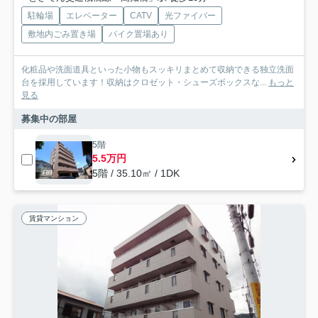
駐輪場
エレベーター
CATV
光ファイバー
敷地内ごみ置き場
バイク置場あり
化粧品や洗面道具といった小物もスッキリまとめて収納できる独立洗面
台を採用しています！収納はクロゼット・シューズボックスな...
もっと
見る
募集中の部屋
5階
5.5万円
5階 / 35.10㎡ / 1DK
賃貸マンション