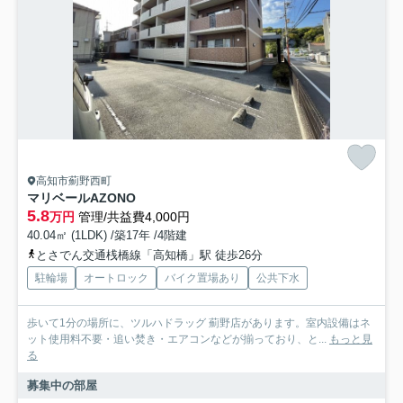
高知市薊野西町
マリベールAZONO
5.8
万円
管理/共益費4,000円
40.04㎡ (1LDK) /築17年 /4階建
とさでん交通桟橋線「高知橋」駅 徒歩26分
駐輪場
オートロック
バイク置場あり
公共下水
歩いて1分の場所に、ツルハドラッグ 薊野店があります。室内設備はネ
ット使用料不要・追い焚き・エアコンなどが揃っており、と...
もっと見
る
募集中の部屋