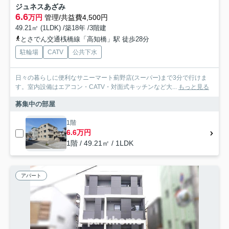
ジュネスあざみ
6.6
万円
管理/共益費4,500円
49.21㎡ (1LDK) /築18年 /3階建
とさでん交通桟橋線「高知橋」駅 徒歩28分
駐輪場
CATV
公共下水
日々の暮らしに便利なサニーマート薊野店(スーパー)まで3分で行けま
す。室内設備はエアコン・CATV・対面式キッチンなど大...
もっと見る
募集中の部屋
1階
6.6万円
1階 / 49.21㎡ / 1LDK
アパート