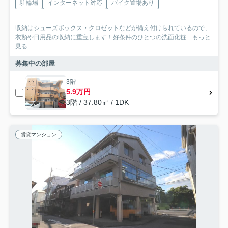
駐輪場
インターネット対応
バイク置場あり
収納はシューズボックス・クロゼットなどが備え付けられているので、
衣類や日用品の収納に重宝します！好条件のひとつの洗面化粧...
もっと
見る
募集中の部屋
3階
5.9万円
3階 / 37.80㎡ / 1DK
賃貸マンション