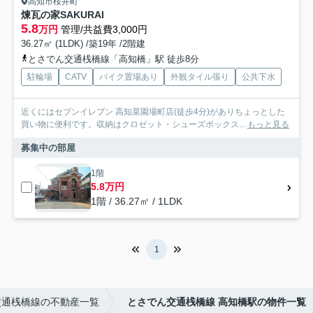
高知市桜井町
煉瓦の家SAKURAI
5.8
万円
管理/共益費3,000円
36.27㎡ (1LDK) /築19年 /2階建
とさでん交通桟橋線「高知橋」駅 徒歩8分
駐輪場
CATV
バイク置場あり
外観タイル張り
公共下水
近くにはセブンイレブン 高知菜園場町店(徒歩4分)がありちょっとした
買い物に便利です。収納はクロゼット・シューズボックス...
もっと見る
募集中の部屋
1階
5.8万円
1階 / 36.27㎡ / 1LDK
1
交通桟橋線の不動産一覧
とさでん交通桟橋線 高知橋駅の物件一覧