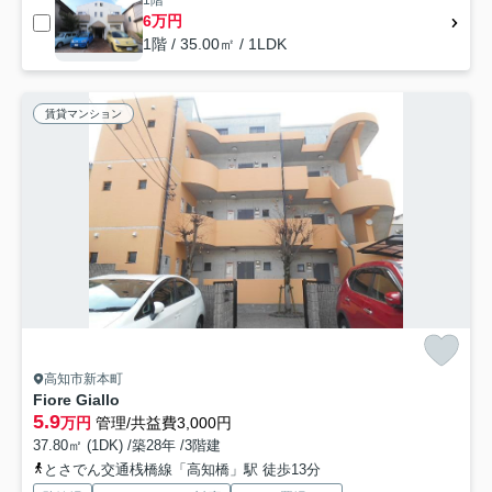
1階
6万円
1階 / 35.00㎡ / 1LDK
賃貸マンション
高知市新本町
Fiore Giallo
5.9
万円
管理/共益費3,000円
37.80㎡ (1DK) /築28年 /3階建
とさでん交通桟橋線「高知橋」駅 徒歩13分