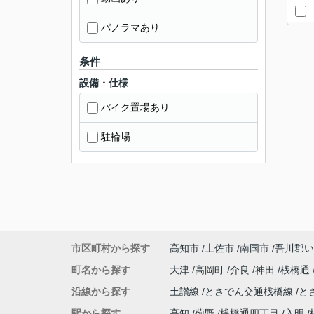
パノラマあり
条件
設備・仕様
バイク置場あり
駐輪場
市区町村から探す
高知市
土佐市
南国市
吾川郡い
町名から探す
大津
高岡町
介良
神田
桟橋通
沿線から探す
土讃線
とさでん交通桟橋線
と
駅から探す
高知
薊野
桟橋通四丁目
入明