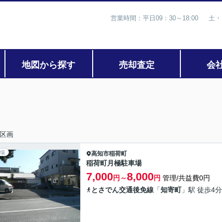
営業時間：平日09：30～18:00 土・
地図から探す
売却査定
会
区画
場
高知市
稲荷町
稲荷町月極駐車場
7,000
8,000
円～
円
管理/共益費0円
とさでん交通後免線
「
知寄町
」駅 徒歩4分