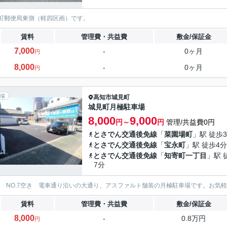
町郵便局東側（軽四区画）です。
賃料
管理費・共益費
敷金/保証金
7,000
-
0ヶ月
円
8,000
-
0ヶ月
円
場
高知市
城見町
城見町月極駐車場
8,000
9,000
円～
円
管理/共益費0円
とさでん交通後免線
「
菜園場町
」駅 徒歩
とさでん交通後免線
「
宝永町
」駅 徒歩4分
とさでん交通後免線
「
知寄町一丁目
」駅 
7分
.1 NO.7空き 電車通り沿いの大通り、アスファルト舗装の月極駐車場です。お気
賃料
管理費・共益費
敷金/保証金
8,000
-
0.8万円
円