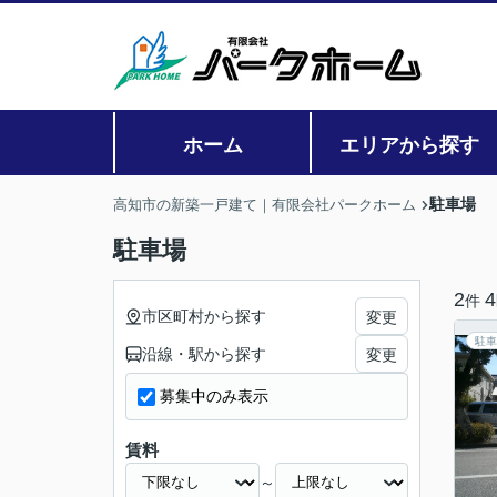
ホーム
エリアから探す
駐車場
高知市の新築一戸建て｜有限会社パークホーム
駐車場
2
4
件
市区町村から探す
変更
駐車
沿線・駅から探す
変更
募集中のみ表示
賃料
～