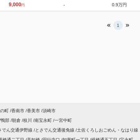
9,000
-
0.9万円
円
1
の町
香南市
香美市
須崎市
鴨部
朝倉
枝川
南宝永町
一宮中町
さでん交通伊野線
とさでん交通後免線
土佐くろしおごめん・なはり線
桟橋通二丁目
高知橋
円行寺口
知寄町一丁目
桟橋通五丁目
宝永町