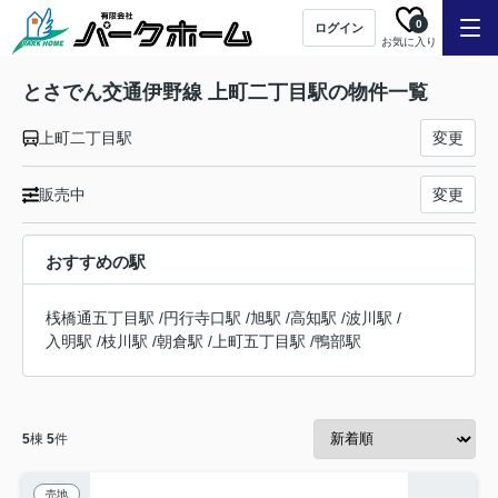
0
ログイン
お気に入り
とさでん交通伊野線 上町二丁目駅の物件一覧
上町二丁目駅
変更
販売中
変更
おすすめの駅
桟橋通五丁目駅
/
円行寺口駅
/
旭駅
/
高知駅
/
波川駅
/
入明駅
/
枝川駅
/
朝倉駅
/
上町五丁目駅
/
鴨部駅
5
棟
5
件
売地