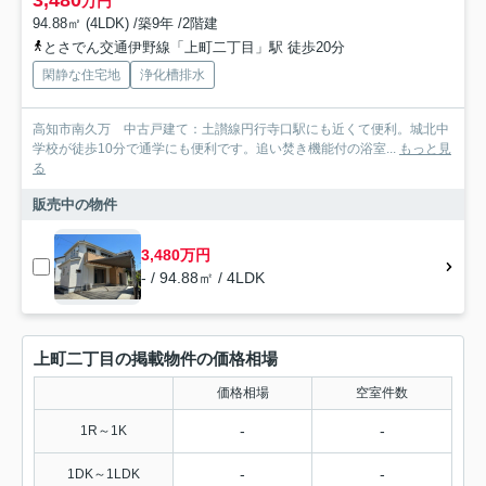
3,480
万円
94.88㎡ (4LDK) /築9年 /2階建
とさでん交通伊野線「上町二丁目」駅 徒歩20分
閑静な住宅地
浄化槽排水
高知市南久万 中古戸建て：土讃線円行寺口駅にも近くて便利。城北中
学校が徒歩10分で通学にも便利です。追い焚き機能付の浴室...
もっと見
る
販売中の物件
3,480万円
- / 94.88㎡ / 4LDK
上町二丁目の掲載物件の価格相場
価格相場
空室件数
-
-
1R～1K
-
-
1DK～1LDK