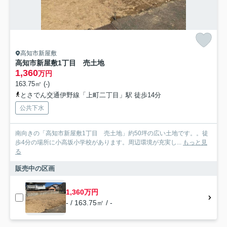
高知市新屋敷
高知市新屋敷1丁目 売土地
1,360
万円
163.75㎡ (-)
とさでん交通伊野線「上町二丁目」駅 徒歩14分
公共下水
南向きの「高知市新屋敷1丁目 売土地」約50坪の広い土地です。。徒
歩4分の場所に小高坂小学校があります。周辺環境が充実し...
もっと見
る
販売中の区画
1,360万円
- / 163.75㎡ / -