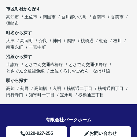
市区町村から探す
高知市
土佐市
南国市
吾川郡いの町
香南市
香美市
須崎市
町名から探す
大津
高岡町
介良
神田
鴨部
桟橋通
朝倉
枝川
南宝永町
一宮中町
沿線から探す
土讃線
とさでん交通桟橋線
とさでん交通伊野線
とさでん交通後免線
土佐くろしおごめん・なはり線
駅から探す
高知
薊野
高知橋
入明
桟橋通二丁目
桟橋通四丁目
円行寺口
知寄町一丁目
宝永町
桟橋通三丁目
有限会社パークホーム
0120-927-255
お問い合わせ