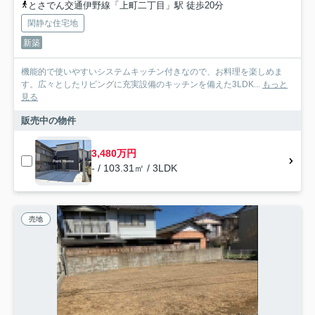
とさでん交通伊野線「上町二丁目」駅 徒歩20分
閑静な住宅地
新築
機能的で使いやすいシステムキッチン付きなので、お料理を楽しめま
す。広々としたリビングに充実設備のキッチンを備えた3LDK...
もっと
見る
販売中の物件
3,480万円
- / 103.31㎡ / 3LDK
売地