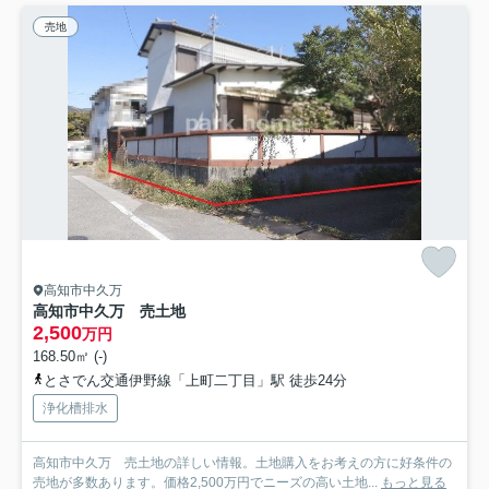
売地
高知市中久万
高知市中久万 売土地
2,500
万円
168.50㎡ (-)
とさでん交通伊野線「上町二丁目」駅 徒歩24分
浄化槽排水
高知市中久万 売土地の詳しい情報。土地購入をお考えの方に好条件の
売地が多数あります。価格2,500万円でニーズの高い土地...
もっと見る