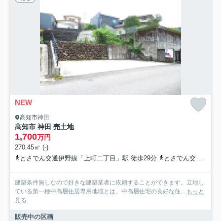
NEW
高知市神田
高知市 神田 売土地
1,700
万円
270.45㎡ (-)
とさでん交通伊野線「上町二丁目」駅 徒歩29分
とさでん交通「吉野緑ヶ丘」バス停下車 徒歩2分
建築条件無しなので好きな建築業者に依頼することができます。立地し
ている第一種中高層住居専用地域とは、中高層住宅の良好な住...
もっと
見る
販売中の区画