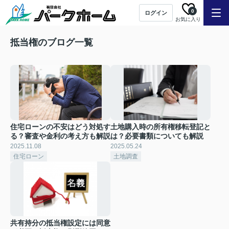
0
ログイン
お気に入り
抵当権のブログ一覧
住宅ローンの不安はどう対処す
土地購入時の所有権移転登記と
る？審査や金利の考え方も解説
は？必要書類についても解説
2025.11.08
2025.05.24
住宅ローン
土地調査
共有持分の抵当権設定には同意