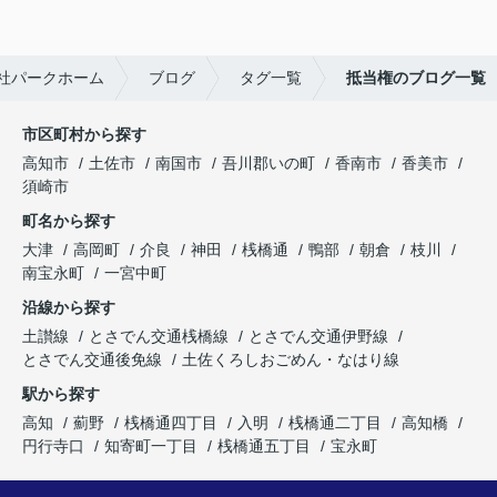
社パークホーム
ブログ
タグ一覧
抵当権のブログ一覧
市区町村から探す
高知市
土佐市
南国市
吾川郡いの町
香南市
香美市
須崎市
町名から探す
大津
高岡町
介良
神田
桟橋通
鴨部
朝倉
枝川
南宝永町
一宮中町
沿線から探す
土讃線
とさでん交通桟橋線
とさでん交通伊野線
とさでん交通後免線
土佐くろしおごめん・なはり線
駅から探す
高知
薊野
桟橋通四丁目
入明
桟橋通二丁目
高知橋
円行寺口
知寄町一丁目
桟橋通五丁目
宝永町