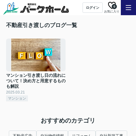
0
ログイン
お気に入り
不動産引き渡しのブログ一覧
マンション引き渡し日の流れに
ついて！決め方と用意するもの
も解説
2025.03.21
マンション
おすすめのカテゴリ
不動産広告
自社物件情報
リフォーム
自社新築工事