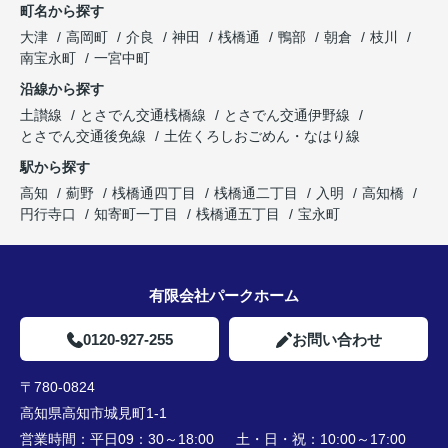
町名から探す
大津
高岡町
介良
神田
桟橋通
鴨部
朝倉
枝川
南宝永町
一宮中町
沿線から探す
土讃線
とさでん交通桟橋線
とさでん交通伊野線
とさでん交通後免線
土佐くろしおごめん・なはり線
駅から探す
高知
薊野
桟橋通四丁目
桟橋通二丁目
入明
高知橋
円行寺口
知寄町一丁目
桟橋通五丁目
宝永町
有限会社パークホーム
0120-927-255
お問い合わせ
〒780-0824
高知県高知市城見町1-1
営業時間：
平日09：30～18:00 土・日・祝：10:00～17:00