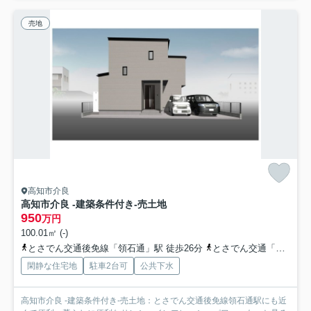
売地
高知市介良
高知市介良 -建築条件付き-売土地
950
万円
100.01㎡ (-)
とさでん交通後免線「領石通」駅 徒歩26分
とさでん交通「中野団地二区」バス停下車 徒歩1分
閑静な住宅地
駐車2台可
公共下水
高知市介良 -建築条件付き-売土地：とさでん交通後免線領石通駅にも近