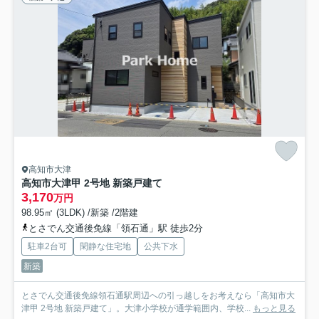
高知市大津
高知市大津甲 2号地 新築戸建て
3,170
万円
98.95㎡ (3LDK) /新築 /2階建
とさでん交通後免線「領石通」駅 徒歩2分
駐車2台可
閑静な住宅地
公共下水
新築
とさでん交通後免線領石通駅周辺への引っ越しをお考えなら「高知市大
津甲 2号地 新築戸建て」。大津小学校が通学範囲内、学校...
もっと見る