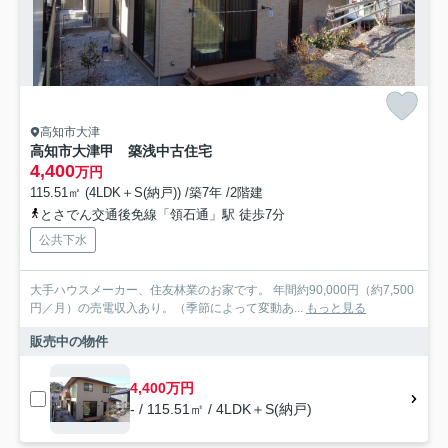
高知市大津
高知市大津甲 築浅中古住宅
4,400
万円
115.51㎡ (4LDK＋S(納戸)) /築7年 /2階建
とさでん交通後免線「領石通」駅 徒歩7分
公共下水
大手ハウスメーカー、住友林業のお家です。 年間約90,000円（約7,500
円／月）の売電収入あり。（季節によって変動あ...
もっと見る
販売中の物件
4,400万円
- / 115.51㎡ / 4LDK＋S(納戸)