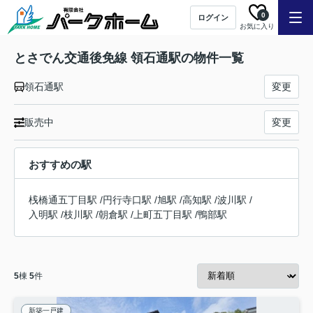
0
ログイン
お気に入り
とさでん交通後免線 領石通駅の物件一覧
領石通駅
変更
販売中
変更
おすすめの駅
桟橋通五丁目駅
/
円行寺口駅
/
旭駅
/
高知駅
/
波川駅
/
入明駅
/
枝川駅
/
朝倉駅
/
上町五丁目駅
/
鴨部駅
5
棟
5
件
新築一戸建