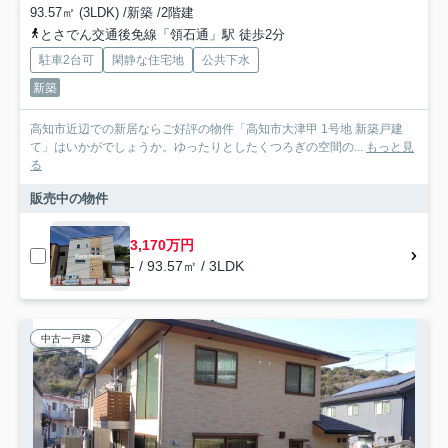
93.57㎡ (3LDK) /新築 /2階建
とさでん交通後免線「領石通」駅 徒歩2分
駐車2台可
閑静な住宅地
公共下水
新築
高知市近辺での新居ならご好評の物件「高知市大津甲 1号地 新築戸建
て」はいかがでしょうか。ゆったりとしたくつろぎの空間の...
もっと見
る
販売中の物件
3,170万円
- / 93.57㎡ / 3LDK
中古一戸建