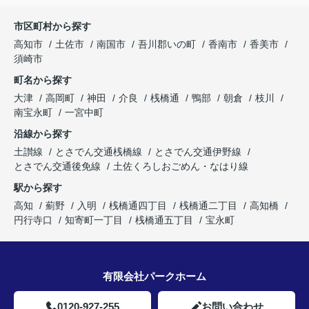
市区町村から探す
高知市
土佐市
南国市
吾川郡いの町
香南市
香美市
須崎市
町名から探す
大津
高岡町
神田
介良
桟橋通
鴨部
朝倉
枝川
南宝永町
一宮中町
沿線から探す
土讃線
とさでん交通桟橋線
とさでん交通伊野線
とさでん交通後免線
土佐くろしおごめん・なはり線
駅から探す
高知
薊野
入明
桟橋通四丁目
桟橋通二丁目
高知橋
円行寺口
知寄町一丁目
桟橋通五丁目
宝永町
有限会社パークホーム
0120-927-255
お問い合わせ