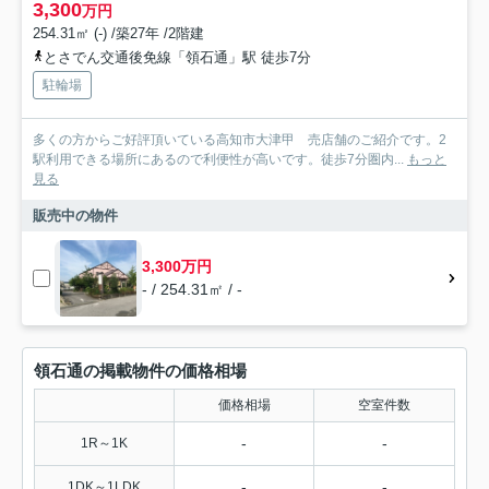
3,300
万円
254.31㎡ (-) /築27年 /2階建
とさでん交通後免線「領石通」駅 徒歩7分
駐輪場
多くの方からご好評頂いている高知市大津甲 売店舗のご紹介です。2
駅利用できる場所にあるので利便性が高いです。徒歩7分圏内...
もっと
見る
販売中の物件
3,300万円
- / 254.31㎡ / -
領石通の掲載物件の価格相場
価格相場
空室件数
-
-
1R～1K
-
-
1DK～1LDK