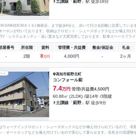
土讃線
「
薊野
」駅 徒歩18分
CM DAIKI(DCMダイキ) 御座店」まで徒歩6分と、歩いて行ける距離に位置して
ターホンが付いております。収納はクロゼット・シューズボックスなどが備え付け
ATV・システムキッチン・追い焚きなど大変充実しております。駐車スペースプライス月
部屋番号
所在階
賃料
管理費・共益費
敷金/保証金
礼金
8
-
2階
4,000円
-
2ヶ月
万円
ート
高知市
薊野北町
コンフォール薊
7.4
万円
管理/共益費4,500円
60.88㎡ (2LDK) /築14年 /3階建
土讃線
「
薊野
」駅 徒歩9分
はウォークインクロゼット・シューズボックスなどが備え付けられているので、衣類
ン・オートロックなどを備え付けているので安心して暮らせます。生乾きの洗濯物