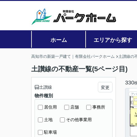
ホーム
エリアから探す
高知市の新築一戸建て｜有限会社パークホーム
土讃線の
土讃線の不動産一覧(5ページ目)
330
土讃線
変更
アパ
物件種別
居住用
店舗
事務所
土地
その他事業用
駐車場