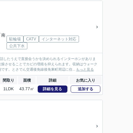
「南
駐輪場
CATV
インターネット対応
公共下水
会話したうえで直接会うかを決められるインターホンがありま
乾燥させることでカビの増殖を抑えられます。収納はウォーク
です。とさでん交通後免線後免東町周辺に住...
もっと見る
間取り
面積
詳細
お気に入り
1LDK
43.77㎡
詳細を見る
追加する