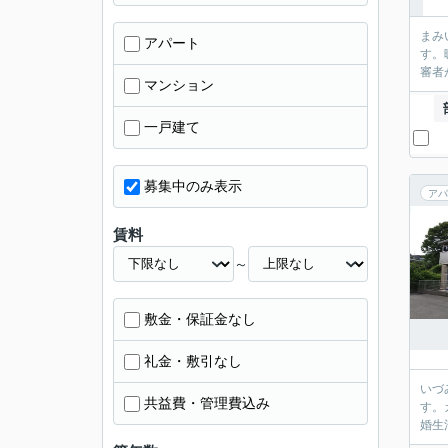
まみ
アパート
す。
審者
マンション
一戸建て
募集中のみ表示
アパ
賃料
～
敷金・保証金なし
礼金・敷引なし
いづ
共益費・管理費込み
す。
婚生