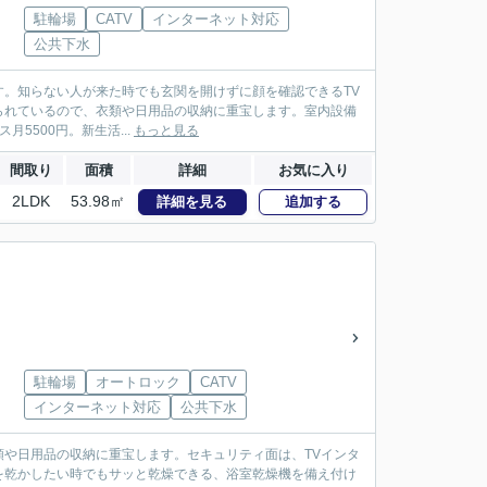
駐輪場
CATV
インターネット対応
公共下水
います。知らない人が来た時でも玄関を開けずに顔を確認できるTV
られているので、衣類や日用品の収納に重宝します。室内設備
5500円。新生活...
もっと見る
間取り
面積
詳細
お気に入り
2LDK
53.98㎡
詳細を見る
追加する
駐輪場
オートロック
CATV
インターネット対応
公共下水
や日用品の収納に重宝します。セキュリティ面は、TVインタ
を乾かしたい時でもサッと乾燥できる、浴室乾燥機を備え付け