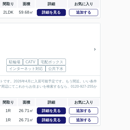
間取り
面積
詳細
お気に入り
2LDK
59.68㎡
詳細を見る
追加する
駐輪場
CATV
宅配ボックス
インターネット対応
公共下水
です。2026年4月に入居可能予定です。もう間近。いい条件
にてこれからお住まいを検索するなら、0120-927-255か
間取り
面積
詳細
お気に入り
1R
26.71㎡
詳細を見る
追加する
1R
26.71㎡
詳細を見る
追加する