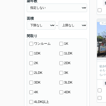
築年数
面積
アパ
～
間取り
ワンルーム
1K
1DK
1LDK
2K
2DK
徒歩
そろ
2LDK
3K
らパ
3DK
3LDK
4K
4DK
4LDK以上