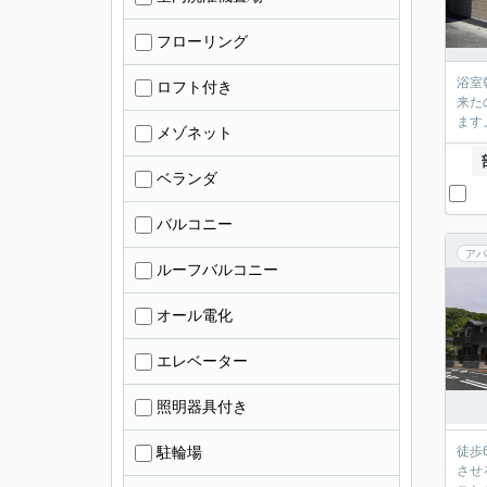
フローリング
浴室
ロフト付き
来た
ます
メゾネット
ベランダ
バルコニー
アパ
ルーフバルコニー
オール電化
エレベーター
照明器具付き
駐輪場
徒歩
させ