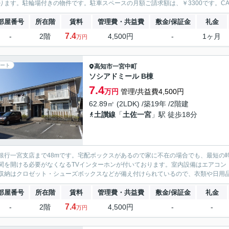
ります。駐輪場付きの物件です。駐車スペースの月額ご請求額は、￥3300です。CAT
部屋番号
所在階
賃料
管理費・共益費
敷金/保証金
礼金
7.4
-
2階
4,500円
-
1ヶ月
万円
ート
高知市
一宮中町
ソシアドミール B棟
7.4
万円
管理/共益費4,500円
62.89㎡ (2LDK) /築19年 /2階建
土讃線
「
土佐一宮
」駅 徒歩18分
銀行一宮支店まで48mです。宅配ボックスがあるので家に不在の場合でも、最短の
関を開ける必要がなくなるTVインターホンが付いております。室内設備はエアコン
収納はクロゼット・シューズボックスなどが備え付けられているので、衣類や日用品の
部屋番号
所在階
賃料
管理費・共益費
敷金/保証金
礼金
7.4
-
2階
4,500円
-
-
万円