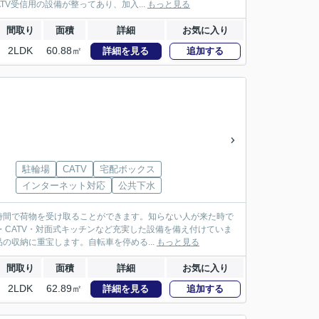
V受信用の設備が整ってあり、加入...
もっと見る
間取り
面積
詳細
お気に入り
2LDK
60.88㎡
詳細を見る
追加する
駐輪場
CATV
宅配ボックス
インターネット対応
公共下水
時間で荷物を受け取ることができます。知らない人が来た時で
・CATV・対面式キッチンなど充実した設備を備え付けていま
収納に重宝します。自転車を停める...
もっと見る
間取り
面積
詳細
お気に入り
2LDK
62.89㎡
詳細を見る
追加する