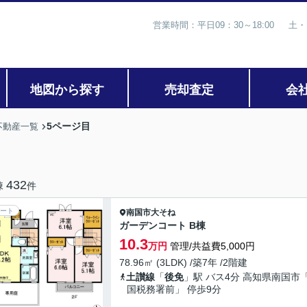
営業時間：平日09：30～18:00 土・
地図から探す
売却査定
会
5ページ目
不動産一覧
432
棟
件
ート
南国市
大そね
ガーデンコート B棟
10.3
万円
管理/共益費5,000円
78.96㎡ (3LDK) /築7年 /2階建
土讃線
「
後免
」駅 バス4分 高知県南国市
国税務署前」 停歩9分