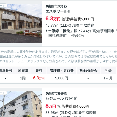
ート
南国市
大そね
エスポワールⅡ
6.3
万円
管理/共益費5,000円
43.77㎡ (1LDK) /築9年 /2階建
土讃線
「
後免
」駅 バス4分 高知県南国市
国税務署前」 停歩2分
4分の場所に大篠小学校があります。通話ボタンを押せば相手の声が聞けるので、
浴室は湿気が多くカビが増殖しやすいですが、この物件では浴室乾燥機でしっかり
クロゼット・シューズボックスなど豊富なので、衣類や履き物の整理がしやすく便利
部屋番号
所在階
賃料
管理費・共益費
敷金/保証金
礼金
6.3
-
1階
5,000円
-
1ヶ月
万円
ート
高知市
杉井流
セジュール ｵｯﾂﾍﾞｶﾞ
8
万円
管理/共益費4,000円
53.98㎡ (2LDK) /築19年 /3階建