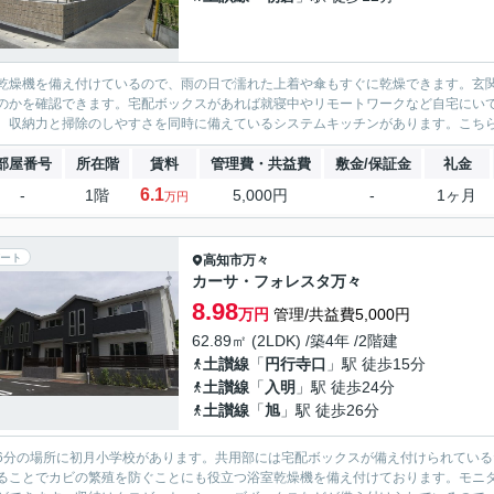
乾燥機を備え付けているので、雨の日で濡れた上着や傘もすぐに乾燥できます。玄
のかを確認できます。宅配ボックスがあれば就寝中やリモートワークなど自宅にい
。収納力と掃除のしやすさを同時に備えているシステムキッチンがあります。こちらの
部屋番号
所在階
賃料
管理費・共益費
敷金/保証金
礼金
6.1
-
1階
5,000円
-
1ヶ月
万円
ート
高知市
万々
カーサ・フォレスタ万々
8.98
万円
管理/共益費5,000円
62.89㎡ (2LDK) /築4年 /2階建
土讃線
「
円行寺口
」駅 徒歩15分
土讃線
「
入明
」駅 徒歩24分
土讃線
「
旭
」駅 徒歩26分
6分の場所に初月小学校があります。共用部には宅配ボックスが備え付けられてい
ることでカビの繁殖を防ぐことにも役立つ浴室乾燥機を備え付けております。モニ