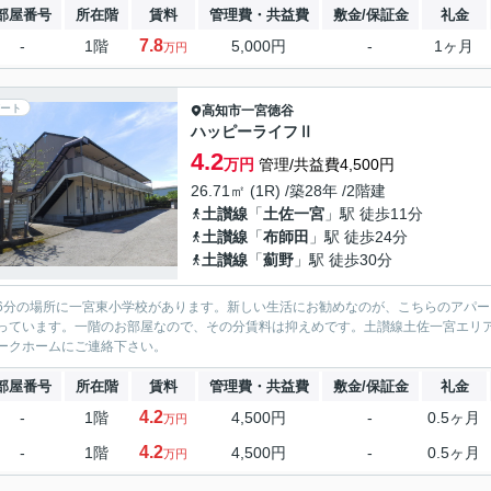
部屋番号
所在階
賃料
管理費・共益費
敷金/保証金
礼金
7.8
-
1階
5,000円
-
1ヶ月
万円
ート
高知市
一宮徳谷
ハッピーライフⅡ
4.2
万円
管理/共益費4,500円
26.71㎡ (1R) /築28年 /2階建
土讃線
「
土佐一宮
」駅 徒歩11分
土讃線
「
布師田
」駅 徒歩24分
土讃線
「
薊野
」駅 徒歩30分
6分の場所に一宮東小学校があります。新しい生活にお勧めなのが、こちらのアパート
っています。一階のお部屋なので、その分賃料は抑えめです。土讃線土佐一宮エリア周辺
ークホームにご連絡下さい。
部屋番号
所在階
賃料
管理費・共益費
敷金/保証金
礼金
4.2
-
1階
4,500円
-
0.5ヶ月
万円
4.2
-
1階
4,500円
-
0.5ヶ月
万円