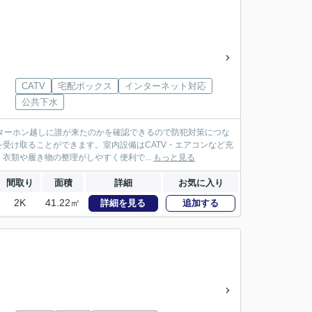
CATV
宅配ボックス
インターネット対応
公共下水
ターホン越しに誰が来たのかを確認できるので防犯対策につな
受け取ることができます。室内設備はCATV・エアコンなど充
類や履き物の整理がしやすく便利で...
もっと見る
間取り
面積
詳細
お気に入り
2K
41.22㎡
詳細を見る
追加する