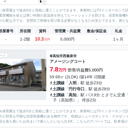
い保育園まで徒歩6分と気軽に通うことができます。来客時にはTVインターホンで
暖房機能を使えば寒い時期の室温差を抑えてヒートショックを防げる、浴室乾燥機
が心配な方でも、玄関先で荷物を受け取る必要がなくなるため安心できます。新たな
部屋番号
所在階
賃料
管理費・共益費
敷金/保証金
礼金
10.3
-
1-2階
5,000円
-
1ヶ月
万円
ート
高知市
西秦泉寺
アメージングコート
7.8
万円
管理/共益費5,000円
59.68㎡ (2LDK) /築14年 /2階建
土讃線
「
入明
」駅 徒歩23分
土讃線
「
円行寺口
」駅 徒歩28分
土讃線
「
高知
」駅 バス9分 とさでん交通
子（高知県）」 停歩2分
み保育園まで徒歩5分と気軽に通うことができます。来客時にはTVインターホンで
カビ対策も可能な浴室乾燥機がある物件です。収納はシューズボックス・クロゼッ
活を落ち着いたお住まいで暮らしたいなら2LDK。こちらのアパートでは、駐車場が月額