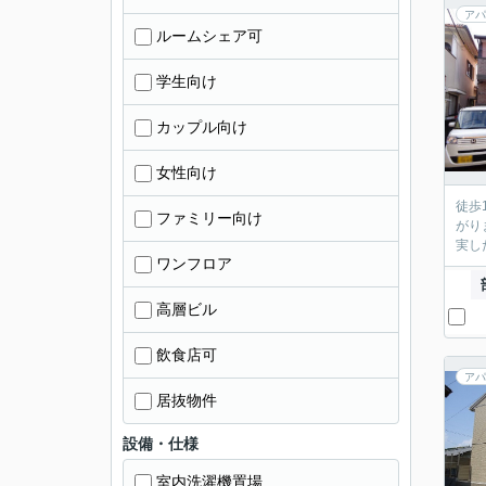
アパ
ルームシェア可
学生向け
カップル向け
女性向け
徒歩
ファミリー向け
がり
実し
ワンフロア
高層ビル
飲食店可
アパ
居抜物件
設備・仕様
室内洗濯機置場