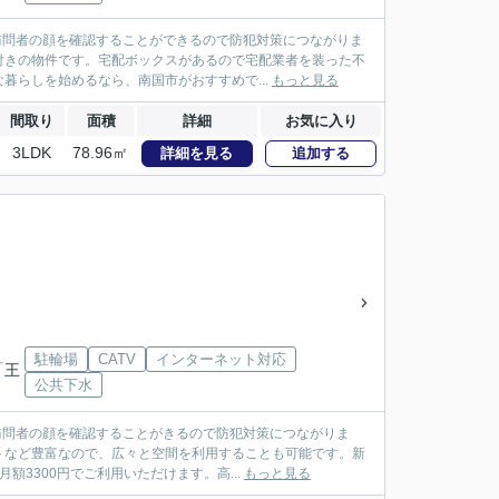
訪問者の顔を確認することができるので防犯対策につながりま
付きの物件です。宅配ボックスがあるので宅配業者を装った不
暮らしを始めるなら、南国市がおすすめで...
もっと見る
間取り
面積
詳細
お気に入り
3LDK
78.96㎡
詳細を見る
追加する
駐輪場
CATV
インターネット対応
「王
公共下水
訪問者の顔を確認することがきるので防犯対策につながりま
トなど豊富なので、広々と空間を利用することも可能です。新
3300円でご利用いただけます。高...
もっと見る