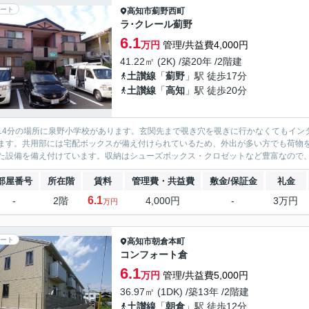
ート
高知市
薊野西町
ラ･クレール薊野
6.1
万円
管理/共益費4,000円
41.22㎡ (2K) /築20年 /2階建
土讃線
「
薊野
」駅 徒歩17分
土讃線
「
高知
」駅 徒歩20分
14分の場所に泉野小学校があります。玄関先まで覗き穴を覗きに行かなくてもイン
ます。共用部には宅配ボックスが備え付けられているため、外出が多い方でも荷物を
た設備を備え付けています。収納はシューズボックス・クロゼットなど豊富なので、衣
部屋番号
所在階
賃料
管理費・共益費
敷金/保証金
礼金
6.1
-
2階
4,000円
-
3万円
万円
ート
高知市
朝倉本町
コンフォート倉
6.1
万円
管理/共益費5,000円
36.97㎡ (1DK) /築13年 /2階建
土讃線
「
朝倉
」駅 徒歩12分