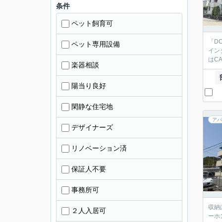
条件
ペット飼育可
「D
ペット専用設備
イン
はC
楽器相談
陽当り良好
閑静な住宅地
アパ
デザイナーズ
リノベーション済
保証人不要
事務所可
収納
２人入居可
ーホ