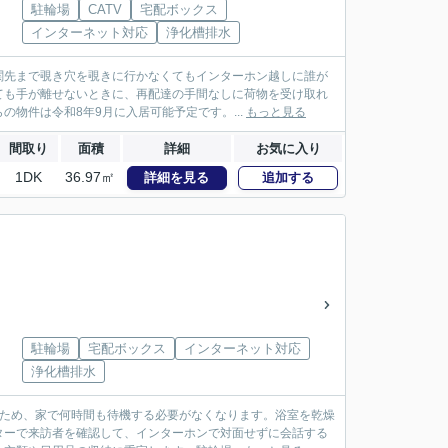
駐輪場
CATV
宅配ボックス
インターネット対応
浄化槽排水
関先まで覗き穴を覗きに行かなくてもインターホン越しに誰が
ても手が離せないときに、再配達の手間なしに荷物を受け取れ
物件は令和8年9月に入居可能予定です。...
もっと見る
間取り
面積
詳細
お気に入り
1DK
36.97㎡
詳細を見る
追加する
駐輪場
宅配ボックス
インターネット対応
浄化槽排水
るため、家で何時間も待機する必要がなくなります。浴室を乾燥
ターで来訪者を確認して、インターホンで対面せずに会話する