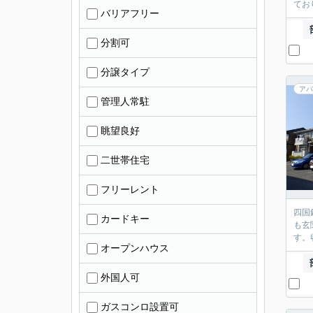
てお
バリアフリー
分割可
分譲タイプ
アパ
管理人常駐
眺望良好
二世帯住宅
フリーレント
四国
カードキー
も玄
す。
オープンハウス
外国人可
ガスコンロ設置可