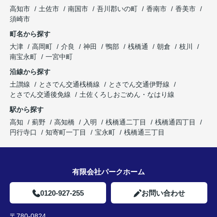
高知市
土佐市
南国市
吾川郡いの町
香南市
香美市
須崎市
町名から探す
大津
高岡町
介良
神田
鴨部
桟橋通
朝倉
枝川
南宝永町
一宮中町
沿線から探す
土讃線
とさでん交通桟橋線
とさでん交通伊野線
とさでん交通後免線
土佐くろしおごめん・なはり線
駅から探す
高知
薊野
高知橋
入明
桟橋通二丁目
桟橋通四丁目
円行寺口
知寄町一丁目
宝永町
桟橋通三丁目
有限会社パークホーム
0120-927-255
お問い合わせ
〒780-0824