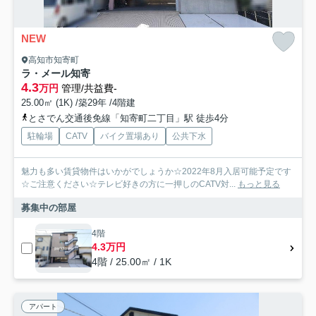
NEW
高知市知寄町
ラ・メール知寄
4.3
万円
管理/共益費-
25.00㎡ (1K) /築29年 /4階建
とさでん交通後免線「知寄町二丁目」駅 徒歩4分
駐輪場
CATV
バイク置場あり
公共下水
魅力も多い賃貸物件はいかがでしょうか☆2022年8月入居可能予定です
☆ご注意ください☆テレビ好きの方に一押しのCATV対...
もっと見る
募集中の部屋
4階
4.3万円
4階 / 25.00㎡ / 1K
アパート