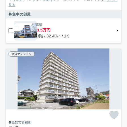
見る
募集中の部屋
3階
3.5万円
3階 / 32.40㎡ / 1K
賃貸マンション
高知市青柳町