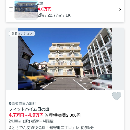
2階
4.6万円
2階 / 22.77㎡ / 1K
賃貸マンション
高知市日の出町
フィットハイム日の出
4.7
4.9
万円～
万円
管理/共益費2,000円
24.00㎡ (1R) /築9年 /4階建
とさでん交通後免線「知寄町二丁目」駅 徒歩5分