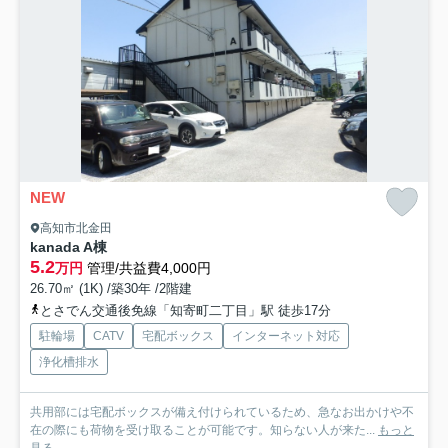
NEW
高知市北金田
kanada A棟
5.2
万円
管理/共益費4,000円
26.70㎡ (1K) /築30年 /2階建
とさでん交通後免線「知寄町二丁目」駅 徒歩17分
駐輪場
CATV
宅配ボックス
インターネット対応
浄化槽排水
共用部には宅配ボックスが備え付けられているため、急なお出かけや不
在の際にも荷物を受け取ることが可能です。知らない人が来た...
もっと