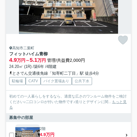
高知市二葉町
フィットハイム青柳
4.9
5.1
万円～
万円
管理/共益費2,000円
24.20㎡ (1R) /築6年 /4階建
とさでん交通後免線「知寄町二丁目」駅 徒歩4分
駐輪場
CATV
バイク置場あり
公共下水
初めての一人暮らしをするなら、適度な広さのワンルーム物件をご検討
ください♪二口コンロが付いた物件です♪造りとデザインに関...
もっと見
る
募集中の部屋
2階
4.9万円