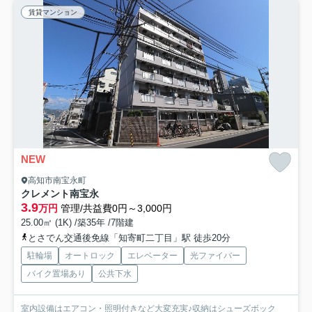
賃貸マンション
NEW
高知市南宝永町
クレメント南宝永
3.9
万円
管理/共益費0円～3,000円
25.00㎡ (1K) /築35年 /7階建
とさでん交通後免線「知寄町二丁目」駅 徒歩20分
駐輪場
オートロック
エレベーター
光ファイバー
バイク置場あり
公共下水
室内設備はエアコン・照明付きなど大変充実♪収納はシューズボック