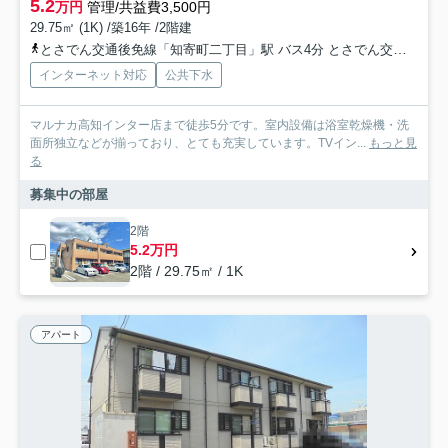
5.2
万円
管理/共益費3,500円
29.75㎡ (1K) /築16年 /2階建
とさでん交通後免線「知寄町二丁目」駅 バス4分 とさでん交通「一宮バスターミナル」 停歩2分
インターネット対応
公共下水
マルナカ高知インター店まで徒歩5分です。室内設備は浴室乾燥機・洗
面所独立などが揃っており、とても充実しています。TVイン...
もっと見
る
募集中の部屋
2階
5.2万円
2階 / 29.75㎡ / 1K
アパート