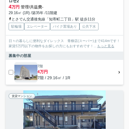
ロゼ2
4
万円
管理/共益費-
29.16㎡ (1R) /築35年 /11階建
とさでん交通後免線「知寄町二丁目」駅 徒歩11分
駐輪場
エレベーター
バイク置場あり
公共下水
日々の暮らしに便利なダイレックス 青柳店(スーパー)まで414mです！
家賃5万円以下の物件をお探しの方にもおすすめです！...
もっと見る
募集中の部屋
7階
4万円
7階 / 29.16㎡ / 1R
賃貸マンション