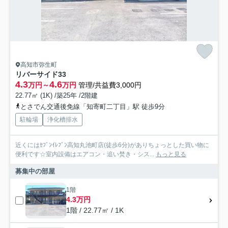
高知市弥生町
リバーサイド33
4.3
4.6
万円～
万円
管理/共益費3,000円
22.77㎡ (1K) /築25年 /2階建
とさでん交通後免線「知寄町二丁目」駅 徒歩9分
駐輪場
浄化槽排水
近くにはｾﾌﾞﾝｲﾚﾌﾞﾝ高知丸池町店(徒歩6分)がありちょっとした買い物に
便利です☆室内設備はエアコン・追い焚き・シス...
もっと見る
募集中の部屋
1階
4.3万円
1階 / 22.77㎡ / 1K