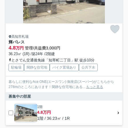
高知市札場
輝パレス
4.8
万円
管理/共益費3,000円
36.23㎡ (1R) /築24年 /2階建
とさでん交通後免線「知寄町二丁目」駅 徒歩10分
駐輪場
閑静な住宅地
バイク置場あり
公共下水
暮らしに便利なAce ONE(エースワン) 御座店(スーパー)がこちらから
278mのところにあります！閑静な住宅地にある...
もっと見る
募集中の部屋
1階
4.8万円
1階 / 36.23㎡ / 1R