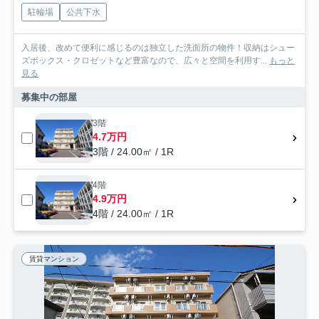
駐輪場
公共下水
入居後、改めて便利に感じるのは独立した洗面所の物件！収納はシュー
ズボックス・クロゼットなど豊富なので、広々と空間を利用す...
もっと
見る
募集中の部屋
3階
4.7万円
3階 / 24.00㎡ / 1R
4階
4.9万円
4階 / 24.00㎡ / 1R
賃貸マンション