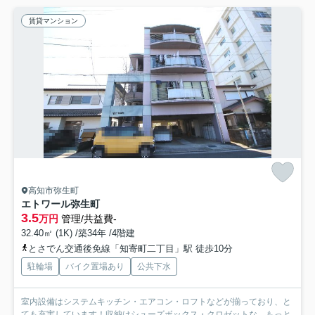
賃貸マンション
高知市弥生町
エトワール弥生町
3.5
万円
管理/共益費-
32.40㎡ (1K) /築34年 /4階建
とさでん交通後免線「知寄町二丁目」駅 徒歩10分
駐輪場
バイク置場あり
公共下水
室内設備はシステムキッチン・エアコン・ロフトなどが揃っており、と
ても充実しています！収納はシューズボックス・クロゼットな...
もっと