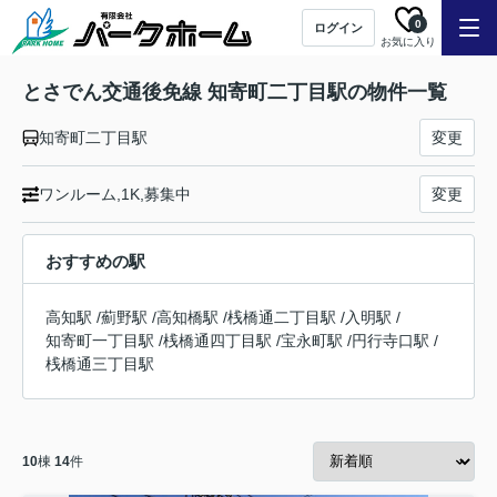
0
ログイン
お気に入り
とさでん交通後免線 知寄町二丁目駅の物件一覧
知寄町二丁目駅
変更
ワンルーム,1K,募集中
変更
おすすめの駅
高知駅
/
薊野駅
/
高知橋駅
/
桟橋通二丁目駅
/
入明駅
/
知寄町一丁目駅
/
桟橋通四丁目駅
/
宝永町駅
/
円行寺口駅
/
桟橋通三丁目駅
10
棟
14
件