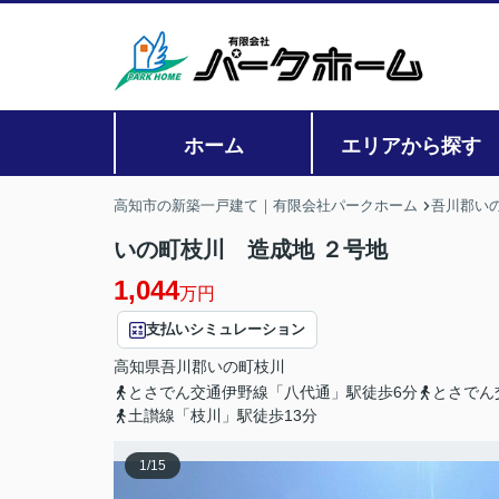
ホーム
エリアから探す
高知市の新築一戸建て｜有限会社パークホーム
吾川郡い
いの町枝川 造成地 ２号地
1,044
万円
支払いシミュレーション
高知県
吾川郡いの町
枝川
とさでん交通伊野線「八代通」駅徒歩6分
とさでん
土讃線「枝川」駅徒歩13分
1
/
15