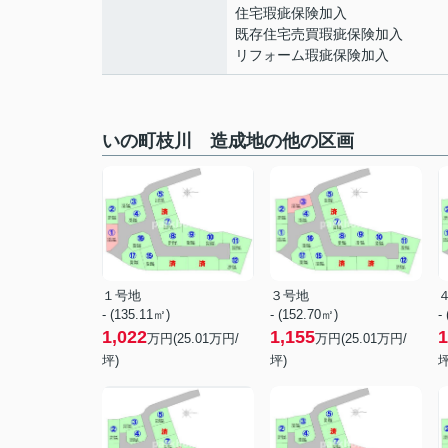
住宅瑕疵保険加入
既存住宅売買瑕疵保険加入
リフォーム瑕疵保険加入
いの町枝川 造成地の他の区画
１号地
３号地
- (135.11㎡)
- (152.70㎡)
-
1,022
1,155
1
万円(
25.01
万円/
万円(
25.01
万円/
坪)
坪)
坪