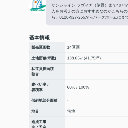
サンシャイン ラヴィナ（伊野）まで49
入をお考えの方におすすめなのがこちらの
ら、0120-927-255からパークホーム
基本情報
14区画
販売区画数
138.05㎡(41.75坪)
土地面積(坪数)
私道負担面積
-
割合
建ぺい率 /
60% / 100%
容積率
-
傾斜地部分面積
宅地
地目
造成工事
-
完了予定