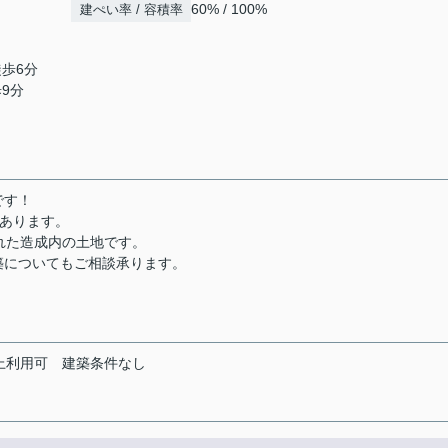
60% / 100%
建ぺい率 / 容積率
徒歩6分
歩9分
です！
画あります。
れた造成内の土地です。
築についてもご相談承ります。
上利用可
建築条件なし