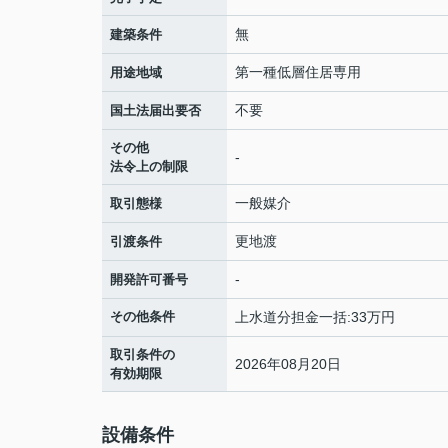
無
建築条件
第一種低層住居専用
用途地域
不要
国土法届出要否
その他
-
法令上の制限
一般媒介
取引態様
更地渡
引渡条件
-
開発許可番号
その他条件
上水道分担金一括:33万円
取引条件の
2026年08月20日
有効期限
設備条件