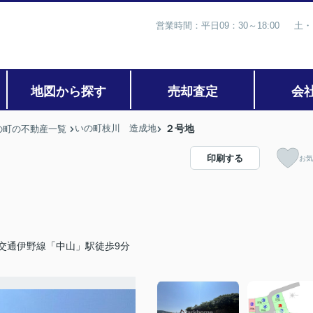
営業時間：平日09：30～18:00 土・
地図から探す
売却査定
会
いの町枝川 造成地
２号地
の町の不動産一覧
印刷する
お気
交通伊野線「中山」駅徒歩9分