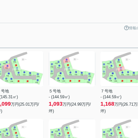
情報
４号地
５号地
７号地
 (145.31㎡)
- (144.59㎡)
- (144.59㎡)
,099
1,093
1,168
万円(
25.01
万円/
万円(
24.99
万円/
万円(
26.71
万
)
坪)
坪)