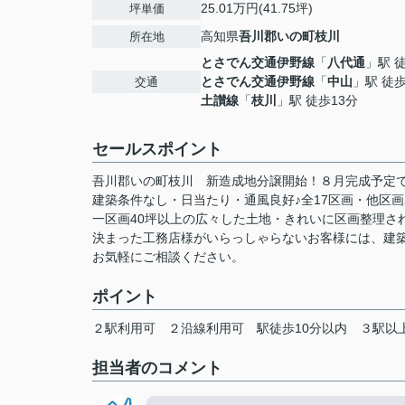
25.01万円(41.75坪)
坪単価
高知県
吾川郡いの町
枝川
所在地
とさでん交通伊野線
「
八代通
」駅 
とさでん交通伊野線
「
中山
」駅 徒
交通
土讃線
「
枝川
」駅 徒歩13分
セールスポイント
吾川郡いの町枝川 新造成地分譲開始！８月完成予定
建築条件なし・日当たり・通風良好♪全17区画・他区
一区画40坪以上の広々した土地・きれいに区画整理さ
決まった工務店様がいらっしゃらないお客様には、建
お気軽にご相談ください。
ポイント
２駅利用可
２沿線利用可
駅徒歩10分以内
３駅以
担当者のコメント