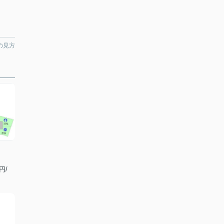
の見方
円/