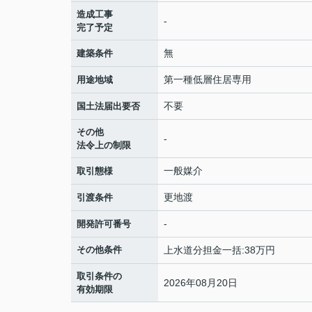
造成工事
-
完了予定
無
建築条件
第一種低層住居専用
用途地域
不要
国土法届出要否
その他
-
法令上の制限
一般媒介
取引態様
更地渡
引渡条件
-
開発許可番号
その他条件
上水道分担金一括:38万円
取引条件の
2026年08月20日
有効期限