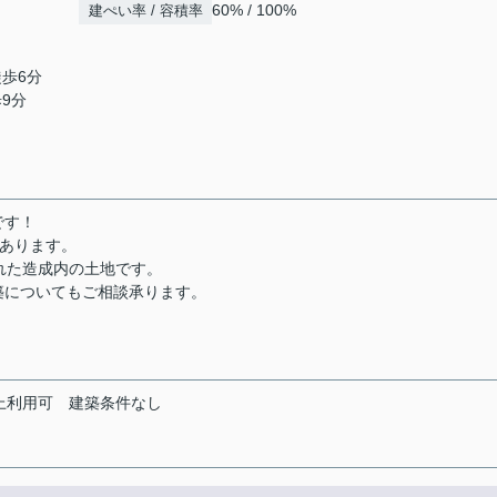
60% / 100%
建ぺい率 / 容積率
徒歩6分
歩9分
です！
画あります。
れた造成内の土地です。
築についてもご相談承ります。
上利用可
建築条件なし