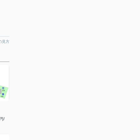
の見方
円/