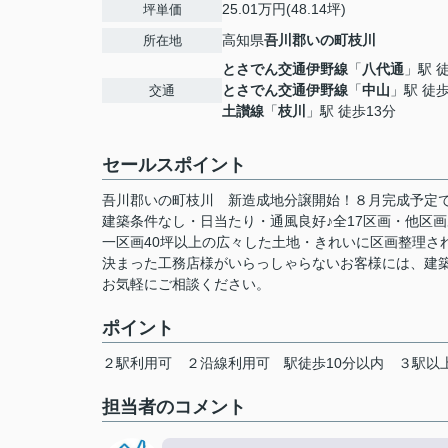
25.01万円(48.14坪)
坪単価
高知県
吾川郡いの町
枝川
所在地
とさでん交通伊野線
「
八代通
」駅 
とさでん交通伊野線
「
中山
」駅 徒
交通
土讃線
「
枝川
」駅 徒歩13分
セールスポイント
吾川郡いの町枝川 新造成地分譲開始！８月完成予定
建築条件なし・日当たり・通風良好♪全17区画・他区
一区画40坪以上の広々した土地・きれいに区画整理さ
決まった工務店様がいらっしゃらないお客様には、建
お気軽にご相談ください。
ポイント
２駅利用可
２沿線利用可
駅徒歩10分以内
３駅以
担当者のコメント