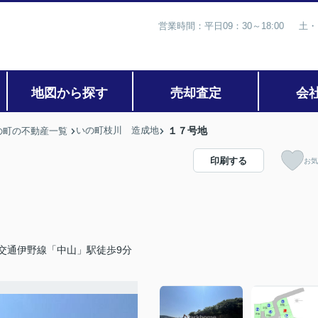
営業時間：平日09：30～18:00 土・
地図から探す
売却査定
会
いの町枝川 造成地
１７号地
の町の不動産一覧
印刷する
お気
交通伊野線「中山」駅徒歩9分