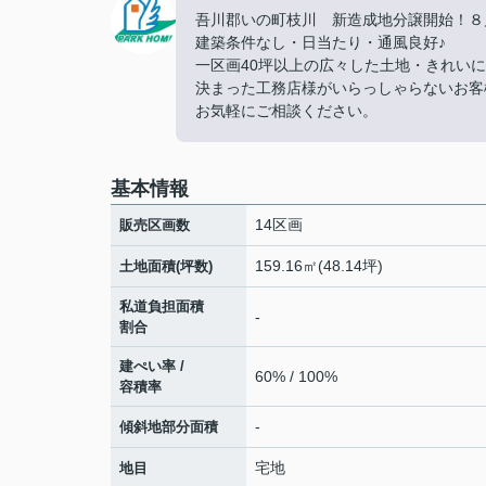
吾川郡いの町枝川 新造成地分譲開始！８
建築条件なし・日当たり・通風良好♪
一区画40坪以上の広々した土地・きれい
決まった工務店様がいらっしゃらないお客
お気軽にご相談ください。
基本情報
14区画
販売区画数
159.16㎡(48.14坪)
土地面積(坪数)
私道負担面積
-
割合
建ぺい率 /
60% / 100%
容積率
-
傾斜地部分面積
宅地
地目