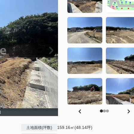
旬
159.16㎡(48.14坪)
土地面積(坪数)