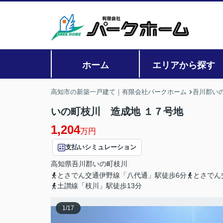
ホーム
エリアから探す
高知市の新築一戸建て｜有限会社パークホーム
吾川郡い
いの町枝川 造成地 １７号地
1,204
万円
支払いシミュレーション
高知県
吾川郡いの町
枝川
とさでん交通伊野線「八代通」駅徒歩6分
とさでん
土讃線「枝川」駅徒歩13分
1
/
17