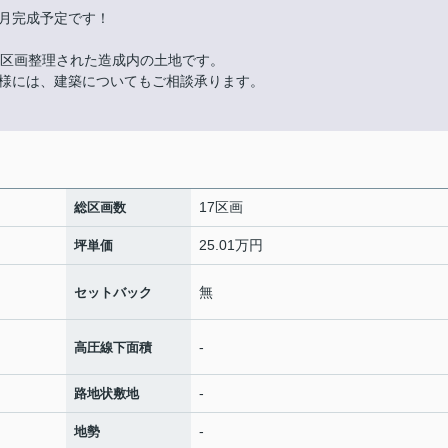
月完成予定です！
に区画整理された造成内の土地です。
様には、建築についてもご相談承ります。
17区画
総区画数
25.01万円
坪単価
無
セットバック
-
高圧線下面積
-
路地状敷地
-
地勢