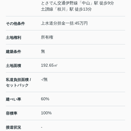
とさでん交通伊野線
「
中山
」駅 徒歩9分
土讃線
「
枝川
」駅 徒歩13分
上水道分担金一括:45万円
その他条件
所有権
土地権利
無
建築条件
192.65㎡
土地面積
-/無
私道負担面積 /
セットバック
60%
建ぺい率
100%
容積率
-
接道状況