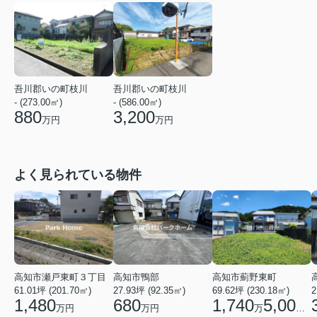
吾川郡いの町枝川
吾川郡いの町枝川
- (273.00㎡)
- (586.00㎡)
880
3,200
万円
万円
よく見られている物件
高知市瀬戸東町３丁目
高知市鴨部
高知市薊野東町
61.01坪 (201.70㎡)
27.93坪 (92.35㎡)
69.62坪 (230.18㎡)
2
1,480
680
1,740
5,000
万円
万円
万
円