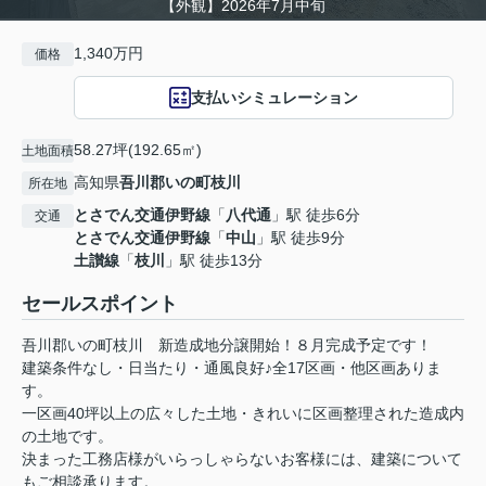
【外観】2026年7月中旬
1,340万円
価格
支払いシミュレーション
58.27坪(192.65㎡)
土地面積
高知県
吾川郡いの町
枝川
所在地
とさでん交通伊野線
「
八代通
」駅 徒歩6分
交通
とさでん交通伊野線
「
中山
」駅 徒歩9分
土讃線
「
枝川
」駅 徒歩13分
セールスポイント
吾川郡いの町枝川 新造成地分譲開始！８月完成予定です！
建築条件なし・日当たり・通風良好♪全17区画・他区画ありま
す。
一区画40坪以上の広々した土地・きれいに区画整理された造成内
の土地です。
決まった工務店様がいらっしゃらないお客様には、建築について
もご相談承ります。