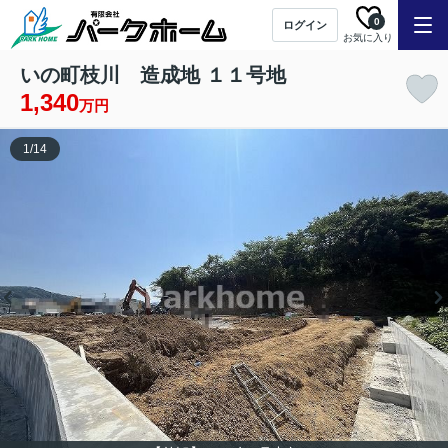
0
ログイン
お気に入り
いの町枝川 造成地 １１号地
1,340
万円
1
/
14