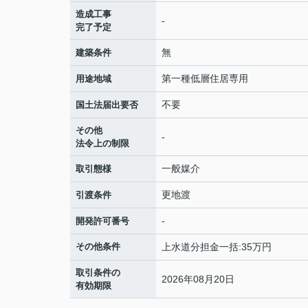
造成工事
-
完了予定
無
建築条件
第一種低層住居専用
用途地域
不要
国土法届出要否
その他
-
法令上の制限
一般媒介
取引態様
更地渡
引渡条件
-
開発許可番号
その他条件
上水道分担金一括:35万円
取引条件の
2026年08月20日
有効期限