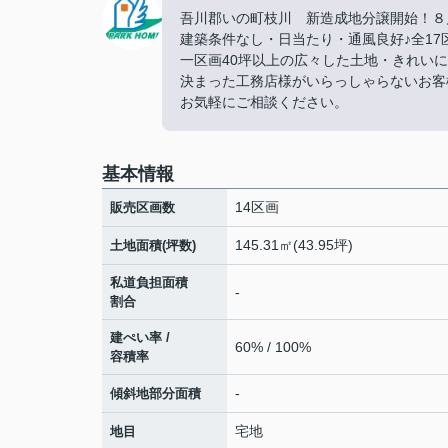
吾川郡いの町枝川 新造成地分譲開始！８
建築条件なし・日当たり・通風良好♪全17
一区画40坪以上の広々した土地・きれい
決まった工務店様がいらっしゃらないお客
お気軽にご相談ください。
基本情報
14区画
販売区画数
145.31㎡(43.95坪)
土地面積(坪数)
私道負担面積
-
割合
建ぺい率 /
60% / 100%
容積率
-
傾斜地部分面積
宅地
地目