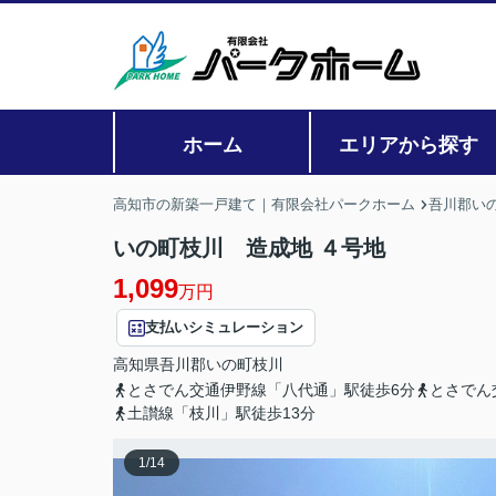
ホーム
エリアから探す
高知市の新築一戸建て｜有限会社パークホーム
吾川郡い
いの町枝川 造成地 ４号地
1,099
万円
支払いシミュレーション
高知県
吾川郡いの町
枝川
とさでん交通伊野線「八代通」駅徒歩6分
とさでん
土讃線「枝川」駅徒歩13分
1
/
14