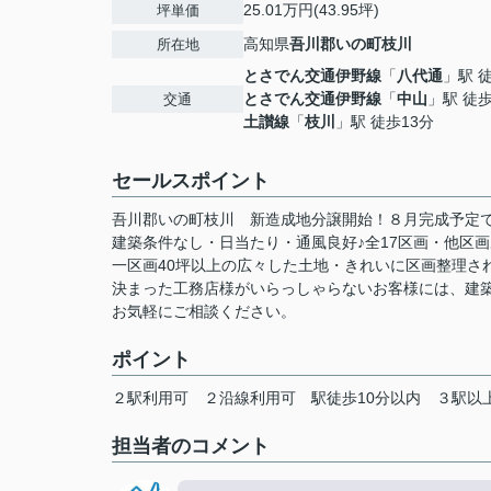
25.01万円(43.95坪)
坪単価
高知県
吾川郡いの町
枝川
所在地
とさでん交通伊野線
「
八代通
」駅 
とさでん交通伊野線
「
中山
」駅 徒
交通
土讃線
「
枝川
」駅 徒歩13分
セールスポイント
吾川郡いの町枝川 新造成地分譲開始！８月完成予定
建築条件なし・日当たり・通風良好♪全17区画・他区
一区画40坪以上の広々した土地・きれいに区画整理さ
決まった工務店様がいらっしゃらないお客様には、建
お気軽にご相談ください。
ポイント
２駅利用可
２沿線利用可
駅徒歩10分以内
３駅以
担当者のコメント