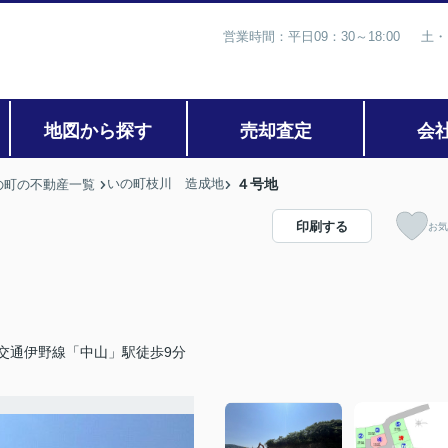
営業時間：平日09：30～18:00 土・
地図から探す
売却査定
会
いの町枝川 造成地
４号地
の町の不動産一覧
印刷する
お気
交通伊野線「中山」駅徒歩9分