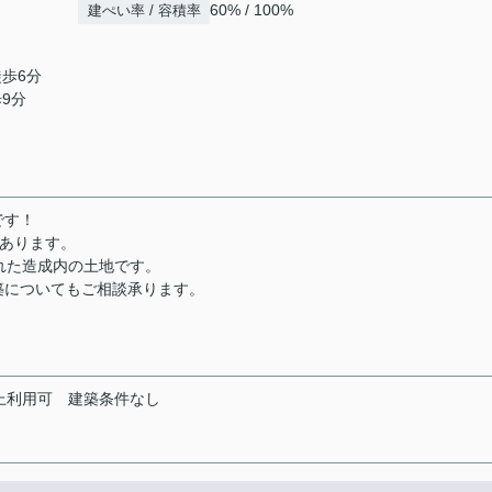
60% / 100%
建ぺい率 / 容積率
徒歩6分
歩9分
です！
画あります。
れた造成内の土地です。
築についてもご相談承ります。
上利用可
建築条件なし