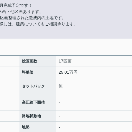
月完成予定です！
区画・他区画あります。
に区画整理された造成内の土地です。
様には、建築についてもご相談承ります。
17区画
総区画数
25.01万円
坪単価
無
セットバック
-
高圧線下面積
-
路地状敷地
-
地勢