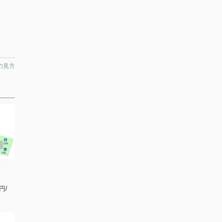
の見方
円/