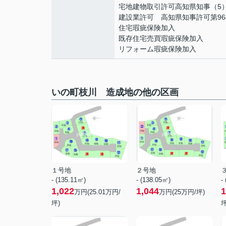
宅地建物取引許可高知県知事（5）
建設業許可 高知県知事許可第96
住宅瑕疵保険加入
既存住宅売買瑕疵保険加入
リフォーム瑕疵保険加入
いの町枝川 造成地の他の区画
１号地
２号地
- (135.11㎡)
- (138.05㎡)
-
1,022
1,044
1
万円(
25.01
万円/
万円(
25
万円/坪)
坪)
坪