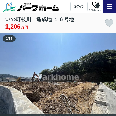
0
ログイン
お気に入り
いの町枝川 造成地 １６号地
1,206
万円
1
/
14