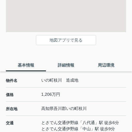
地図アプリで見る
基本情報
詳細情報
周辺環境
いの町枝川 造成地
物件名
1,206万円
価格
高知県
吾川郡いの町
枝川
所在地
とさでん交通伊野線
「
八代通
」駅 徒歩6分
交通
とさでん交通伊野線
「
中山
」駅 徒歩9分