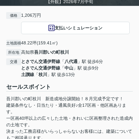
【外観】2026年7月中旬
1,206万円
価格
支払いシミュレーション
48.22坪(159.41㎡)
土地面積
高知県
吾川郡いの町
枝川
所在地
とさでん交通伊野線
「
八代通
」駅 徒歩6分
交通
とさでん交通伊野線
「
中山
」駅 徒歩9分
土讃線
「
枝川
」駅 徒歩13分
セールスポイント
吾川郡いの町枝川 新造成地分譲開始！８月完成予定です！
建築条件なし・日当たり・通風良好♪全17区画・他区画ありま
す。
一区画40坪以上の広々した土地・きれいに区画整理された造成内
の土地です。
決まった工務店様がいらっしゃらないお客様には、建築について
もご相談承ります。