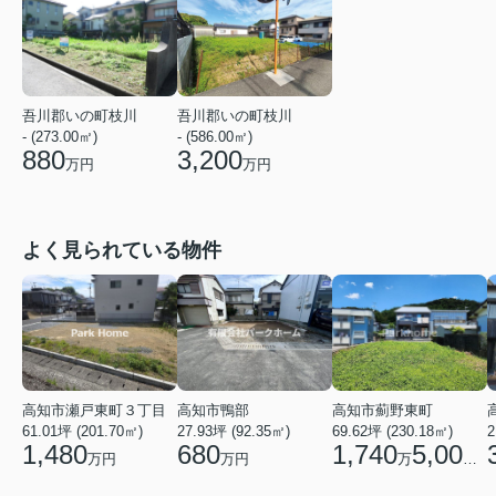
吾川郡いの町枝川
吾川郡いの町枝川
- (273.00㎡)
- (586.00㎡)
880
3,200
万円
万円
よく見られている物件
高知市瀬戸東町３丁目
高知市鴨部
高知市薊野東町
61.01坪 (201.70㎡)
27.93坪 (92.35㎡)
69.62坪 (230.18㎡)
2
1,480
680
1,740
5,000
万円
万円
万
円