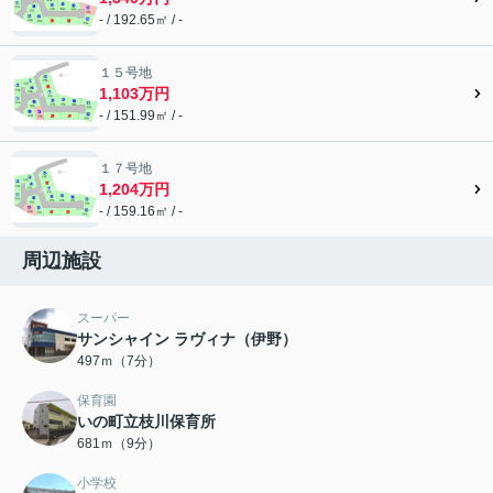
- / 192.65㎡ / -
１５号地
1,103万円
- / 151.99㎡ / -
１７号地
1,204万円
- / 159.16㎡ / -
周辺施設
スーパー
サンシャイン ラヴィナ（伊野）
497ｍ（7分）
保育園
いの町立枝川保育所
681ｍ（9分）
小学校