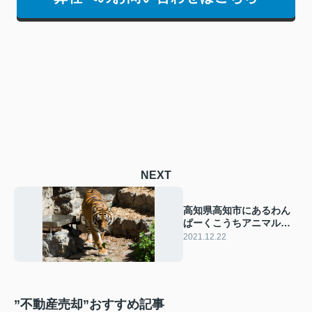
NEXT
高知県高知市にあるわん
ぱーくこうちアニマルラ
ンドの魅力を解説！
2021.12.22
”不動産売却”おすすめ記事