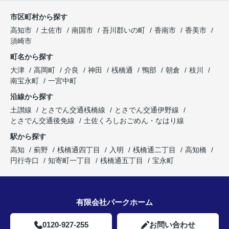
市区町村から探す
高知市
土佐市
南国市
吾川郡いの町
香南市
香美市
須崎市
町名から探す
大津
高岡町
介良
神田
桟橋通
鴨部
朝倉
枝川
南宝永町
一宮中町
沿線から探す
土讃線
とさでん交通桟橋線
とさでん交通伊野線
とさでん交通後免線
土佐くろしおごめん・なはり線
駅から探す
高知
薊野
桟橋通四丁目
入明
桟橋通二丁目
高知橋
円行寺口
知寄町一丁目
桟橋通五丁目
宝永町
有限会社パークホーム
0120-927-255
お問い合わせ