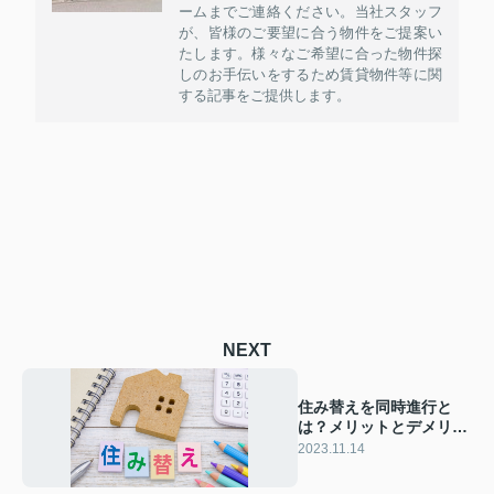
ームまでご連絡ください。当社スタッフ
が、皆様のご要望に合う物件をご提案い
たします。様々なご希望に合った物件探
しのお手伝いをするため賃貸物件等に関
する記事をご提供します。
NEXT
住み替えを同時進行と
は？メリットとデメリッ
トについてご紹介
2023.11.14