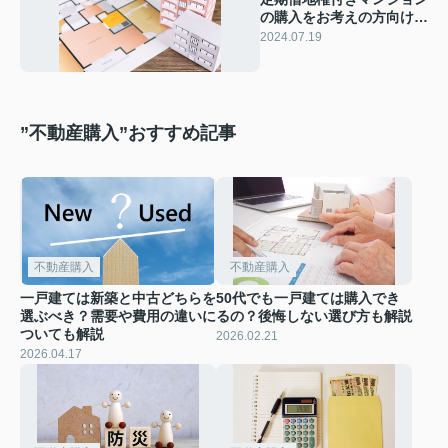
の購入をお考えの方向け！
メリットもご紹介
2024.07.19
”不動産購入”おすすめ記事
不動産購入
不動産購入
一戸建ては新築と中古どちらを
50代でも一戸建ては購入でき
選ぶべき？需要や費用の違いに
るの？後悔しない選び方も解説
ついても解説
2026.02.21
2026.04.17