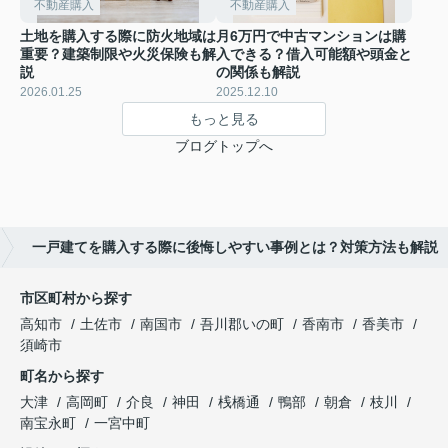
不動産購入
不動産購入
土地を購入する際に防火地域は
月6万円で中古マンションは購
重要？建築制限や火災保険も解
入できる？借入可能額や頭金と
説
の関係も解説
2026.01.25
2025.12.10
もっと見る
ブログトップへ
一戸建てを購入する際に後悔しやすい事例とは？対策方法も解説
市区町村から探す
高知市
土佐市
南国市
吾川郡いの町
香南市
香美市
須崎市
町名から探す
大津
高岡町
介良
神田
桟橋通
鴨部
朝倉
枝川
南宝永町
一宮中町