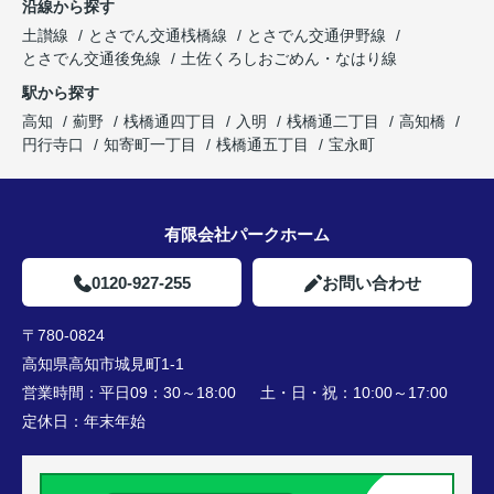
沿線から探す
土讃線
とさでん交通桟橋線
とさでん交通伊野線
とさでん交通後免線
土佐くろしおごめん・なはり線
駅から探す
高知
薊野
桟橋通四丁目
入明
桟橋通二丁目
高知橋
円行寺口
知寄町一丁目
桟橋通五丁目
宝永町
有限会社パークホーム
0120-927-255
お問い合わせ
〒780-0824
高知県高知市城見町1-1
営業時間：
平日09：30～18:00 土・日・祝：10:00～17:00
定休日：
年末年始