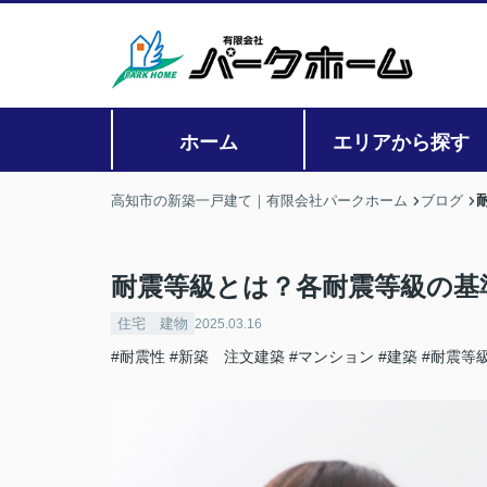
ホーム
エリアから探す
高知市の新築一戸建て｜有限会社パークホーム
ブログ
耐震等級とは？各耐震等級の基
住宅 建物
2025.03.16
#耐震性
#新築 注文建築
#マンション
#建築
#耐震等