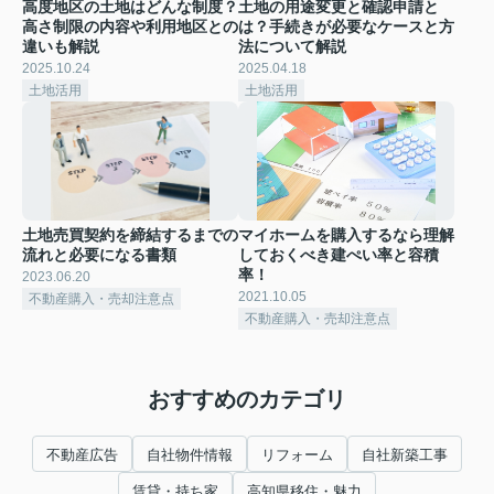
高度地区の土地はどんな制度？
土地の用途変更と確認申請と
高さ制限の内容や利用地区との
は？手続きが必要なケースと方
違いも解説
法について解説
2025.10.24
2025.04.18
土地活用
土地活用
土地売買契約を締結するまでの
マイホームを購入するなら理解
流れと必要になる書類
しておくべき建ぺい率と容積
率！
2023.06.20
2021.10.05
不動産購入・売却注意点
不動産購入・売却注意点
おすすめのカテゴリ
不動産広告
自社物件情報
リフォーム
自社新築工事
賃貸・持ち家
高知県移住・魅力