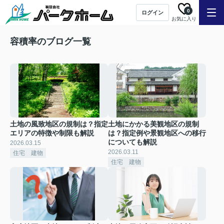
0
ログイン
お気に入り
容積率のブログ一覧
土地の風致地区の規制は？指定
土地にかかる美観地区の規制
エリアの特徴や制限も解説
は？指定例や景観地区への移行
についても解説
2026.03.15
2026.03.11
住宅 建物
住宅 建物