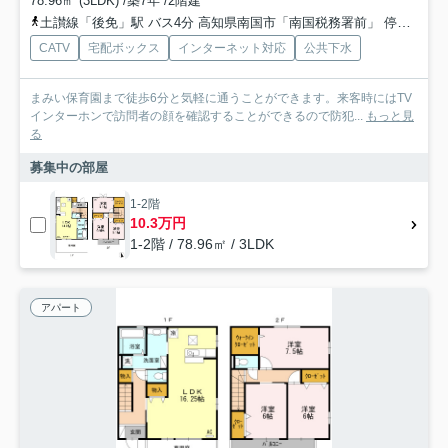
78.96㎡ (3LDK) /築7年 /2階建
土讃線「後免」駅 バス4分 高知県南国市「南国税務署前」 停歩9分
CATV
宅配ボックス
インターネット対応
公共下水
まみい保育園まで徒歩6分と気軽に通うことができます。来客時にはTV
インターホンで訪問者の顔を確認することができるので防犯...
もっと見
る
募集中の部屋
1-2階
10.3万円
1-2階 / 78.96㎡ / 3LDK
アパート