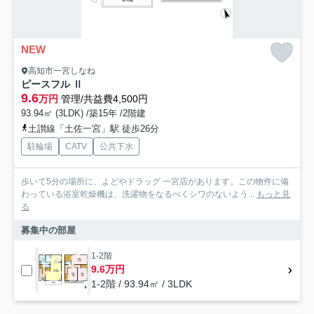
NEW
高知市一宮しなね
ピースフル Ⅱ
9.6
万円
管理/共益費4,500円
93.94㎡ (3LDK) /築15年 /2階建
土讃線「土佐一宮」駅 徒歩26分
駐輪場
CATV
公共下水
歩いて5分の場所に、よどやドラッグ 一宮店があります。この物件に備
わっている浴室乾燥機は、洗濯物をなるべくシワのないよう...
もっと見
る
募集中の部屋
1-2階
9.6万円
1-2階 / 93.94㎡ / 3LDK