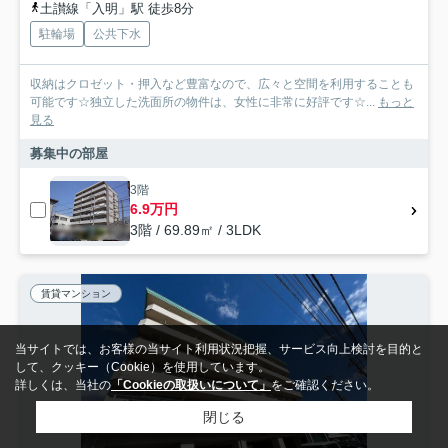
土讃線「入明」駅 徒歩8分
駐輪場
公共下水
収納はクロゼット・押入など豊富なので、広々と空間を利用することも
可能です☆独立した洗面所の物件は、女性に非常に好評です☆...
もっと
見る
募集中の部屋
3階
6.9万円
3階 / 69.89㎡ / 3LDK
賃貸マンション
当サイトでは、お客様の当サイト利用状況把握、サービス向上検討を目的と
して、クッキー（Cookie）を使用しています。
詳しくは、当社の
「Cookieの取扱いについて」
をご確認ください。
閉じる