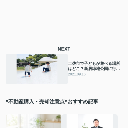
NEXT
土佐市で子どもが遊べる場所
はどこ？新居緑地公園に行っ
てみよう！
2021.09.16
”不動産購入・売却注意点”おすすめ記事