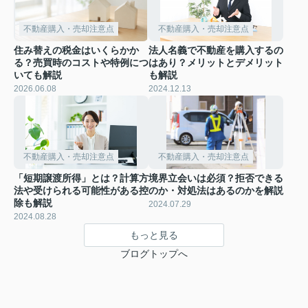
不動産購入・売却注意点
不動産購入・売却注意点
住み替えの税金はいくらかか
法人名義で不動産を購入するの
る？売買時のコストや特例につ
はあり？メリットとデメリット
いても解説
も解説
2026.06.08
2024.12.13
不動産購入・売却注意点
不動産購入・売却注意点
「短期譲渡所得」とは？計算方
境界立会いは必須？拒否できる
法や受けられる可能性がある控
のか・対処法はあるのかを解説
除も解説
2024.07.29
2024.08.28
もっと見る
ブログトップへ