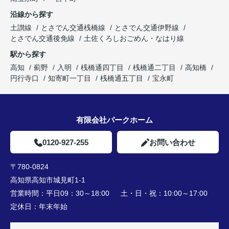
沿線から探す
土讃線
とさでん交通桟橋線
とさでん交通伊野線
とさでん交通後免線
土佐くろしおごめん・なはり線
駅から探す
高知
薊野
入明
桟橋通四丁目
桟橋通二丁目
高知橋
円行寺口
知寄町一丁目
桟橋通五丁目
宝永町
有限会社パークホーム
0120-927-255
お問い合わせ
〒780-0824
高知県高知市城見町1-1
営業時間：
平日09：30～18:00 土・日・祝：10:00～17:00
定休日：
年末年始