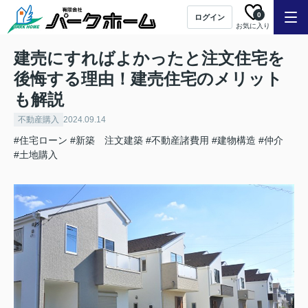
0
ログイン
お気に入り
建売にすればよかったと注文住宅を
後悔する理由！建売住宅のメリット
も解説
不動産購入
2024.09.14
#住宅ローン
#新築 注文建築
#不動産諸費用
#建物構造
#仲介
#土地購入