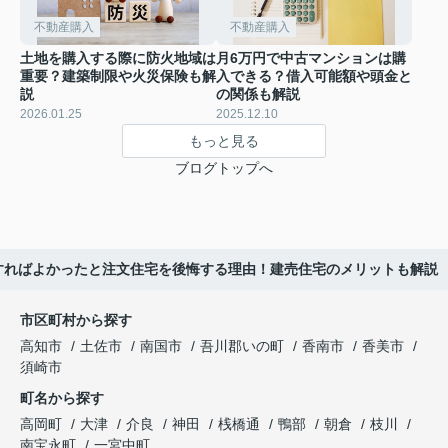
不動産購入
不動産購入
土地を購入する際に防火地域は
月6万円で中古マンションは購
重要？建築制限や火災保険も解
入できる？借入可能額や頭金と
説
の関係も解説
2026.01.25
2025.12.10
もっと見る
ブログトップへ
すればよかったと注文住宅を後悔する理由！建売住宅のメリットも解説
市区町村から探す
高知市
土佐市
南国市
吾川郡いの町
香南市
香美市
須崎市
町名から探す
高岡町
大津
介良
神田
桟橋通
鴨部
朝倉
枝川
南宝永町
一宮中町