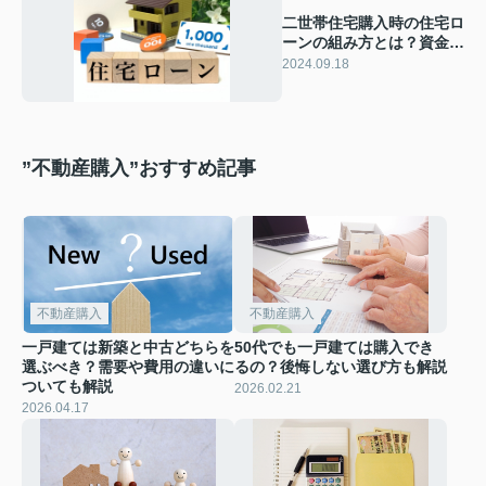
二世帯住宅購入時の住宅ロ
ーンの組み方とは？資金計
画についても解説
2024.09.18
”不動産購入”おすすめ記事
不動産購入
不動産購入
一戸建ては新築と中古どちらを
50代でも一戸建ては購入でき
選ぶべき？需要や費用の違いに
るの？後悔しない選び方も解説
ついても解説
2026.02.21
2026.04.17