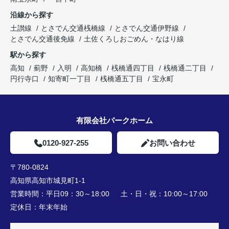
沿線から探す
土讃線
とさでん交通桟橋線
とさでん交通伊野線
とさでん交通後免線
土佐くろしおごめん・なはり線
駅から探す
高知
薊野
入明
高知橋
桟橋通四丁目
桟橋通二丁目
円行寺口
知寄町一丁目
桟橋通五丁目
宝永町
有限会社パークホーム
0120-927-255
お問い合わせ
〒780-0824
高知県高知市城見町1-1
営業時間：
平日09：30～18:00 土・日・祝：10:00～17:00
定休日：
年末年始