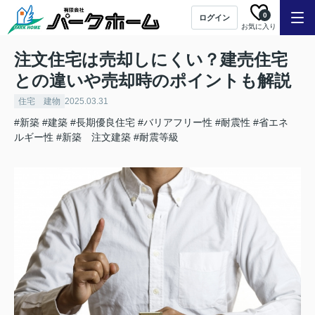
0
ログイン
お気に入り
注文住宅は売却しにくい？建売住宅
との違いや売却時のポイントも解説
住宅 建物
2025.03.31
#新築
#建築
#長期優良住宅
#バリアフリー性
#耐震性
#省エネ
ルギー性
#新築 注文建築
#耐震等級