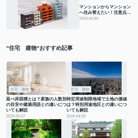
マンションからマンション
へ住み替えたい！注意点と
住み替え方法も解説
2025.04.04
”住宅 建物”おすすめ記事
住宅 建物
住宅 建物
延べ床面積とは？家族の人数別
特定用途制限地域で土地の価値
の目安や建築用語との違いにつ
は？特別用途地区との違いにつ
いても解説
いても解説
2026.05.07
2026.04.05