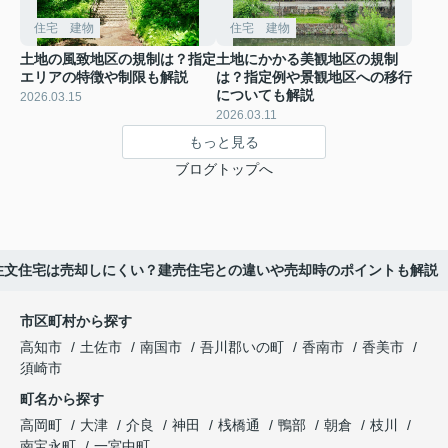
住宅 建物
住宅 建物
土地の風致地区の規制は？指定
土地にかかる美観地区の規制
エリアの特徴や制限も解説
は？指定例や景観地区への移行
についても解説
2026.03.15
2026.03.11
もっと見る
ブログトップへ
注文住宅は売却しにくい？建売住宅との違いや売却時のポイントも解説
市区町村から探す
高知市
土佐市
南国市
吾川郡いの町
香南市
香美市
須崎市
町名から探す
高岡町
大津
介良
神田
桟橋通
鴨部
朝倉
枝川
南宝永町
一宮中町